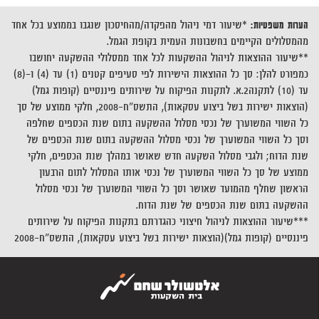
הערות משפטיות:
*שיעור דמי ניהול מהפקדה/מהחיסכון שנגבו בממוצע בכל אחד
מהמסלולים הקיימים בחשבונות העמית בקופת הגמל.
**שיעור ההוצאות לניהול ההשקעות לכל אחד ממסלולי ההשקעה יחושבו
כמפורט להלן: סך כל ההוצאות הישירות לפי סעיפים קטנים (1) עד (4) ו-(8)
עד (10) לתקנה2.א. לתקנות הפיקוח על שירותים פיננסיים (קופות גמל)
(הוצאות ישירות בשל ביצוע עסקאות), התשס"ח-2008, חלקי ממוצע של סך
כל השווי המשוערך של נכסי מסלול ההשקעה בתום שנת הכספים שחלפה
וסך כל השווי המשוערך של נכסי מסלול ההשקעה בתום שנת הכספים של
שנת הדוח; ולגבי מסלול השקעה חדש שאושר במהלך שנת הכספים, חלקי
ממוצע של סך כל השווי המשוערך של נכסי אותו המסלול לתום הרבעון
הראשון שחלף מהמועד שאושר וסך כל השווי המשוערך של נכסי מסלול
ההשקעה בתום שנת הכספים של שנת הדוח.
***שיעור ההוצאות לניהול חיצוני כהגדרתם בתקנות הפיקוח על שירותים
פיננסיים (קופות גמל)(הוצאות ישירות בשל ביצוע עסקאות), התשס"ח-2008