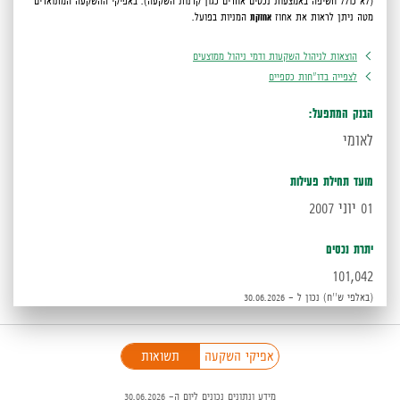
(לא כולל חשיפה באמצעות נכסים אחרים כגון קרנות השקעה).
באפיקי ההשקעה המתוארים
מטה ניתן לראות את אחוז
אחזקת
המניות בפועל.
הוצאות לניהול השקעות ודמי ניהול ממוצעים
לצפייה בדו"חות כספיים
הבנק המתפעל:
לאומי
מועד תחילת פעילות
01 יוני 2007
יתרת נכסים
101,042
(באלפי ש''ח) נכון ל - 30.06.2026
פניכם
אפיקי השקעה
תשואות
כיב
מידע ונתונים נכונים ליום ה- 30.06.2026