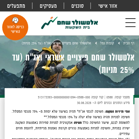
אזור אישי
סוכנים
מעסיקים
מתפעלים
פתח
חיפוש
Toggle
כניסה לאזור
navigation
האישי
דף הבית
קופות גמל
אלטשולר שחם פיצויים אשראי ואג"ח (עד 25% מניות)
אלטשולר שחם פיצויים אשראי ואג"ח (עד
25% מניות)
מספר קופה: 0588
|
קוד קופה 513173393-00000000001094-0588-000
מידע ונתונים נכונים ליום ה- 30.06.2026
אופי מדיניות השקעה:
חשיפה לנכסי אג"ח* תהיה בשיעור שלא יפחת מ- 75% מנכסי המסלול.
חשיפה למניות תהיה בשיעור שלא יעלה על 15% מנכסי המסלול.**
לתשומת לבכם,
שיעור החשיפה כולל
חשיפה
אפקטיבית למניות סחירות באמצעות השקעה
ישירה במניות, וחשיפה למניות באמצעות נגזרים וקרנות נאמנות מנייתיות, לדוגמת חוזים
עתידיים.