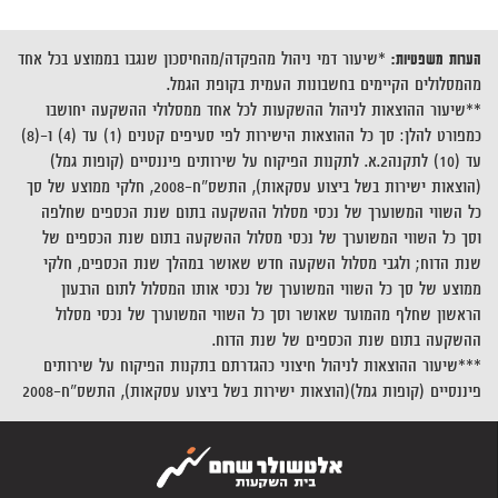
הערות משפטיות:
*שיעור דמי ניהול מהפקדה/מהחיסכון שנגבו בממוצע בכל אחד
מהמסלולים הקיימים בחשבונות העמית בקופת הגמל.
**שיעור ההוצאות לניהול ההשקעות לכל אחד ממסלולי ההשקעה יחושבו
כמפורט להלן: סך כל ההוצאות הישירות לפי סעיפים קטנים (1) עד (4) ו-(8)
עד (10) לתקנה2.א. לתקנות הפיקוח על שירותים פיננסיים (קופות גמל)
(הוצאות ישירות בשל ביצוע עסקאות), התשס"ח-2008, חלקי ממוצע של סך
כל השווי המשוערך של נכסי מסלול ההשקעה בתום שנת הכספים שחלפה
וסך כל השווי המשוערך של נכסי מסלול ההשקעה בתום שנת הכספים של
שנת הדוח; ולגבי מסלול השקעה חדש שאושר במהלך שנת הכספים, חלקי
ממוצע של סך כל השווי המשוערך של נכסי אותו המסלול לתום הרבעון
הראשון שחלף מהמועד שאושר וסך כל השווי המשוערך של נכסי מסלול
ההשקעה בתום שנת הכספים של שנת הדוח.
***שיעור ההוצאות לניהול חיצוני כהגדרתם בתקנות הפיקוח על שירותים
פיננסיים (קופות גמל)(הוצאות ישירות בשל ביצוע עסקאות), התשס"ח-2008