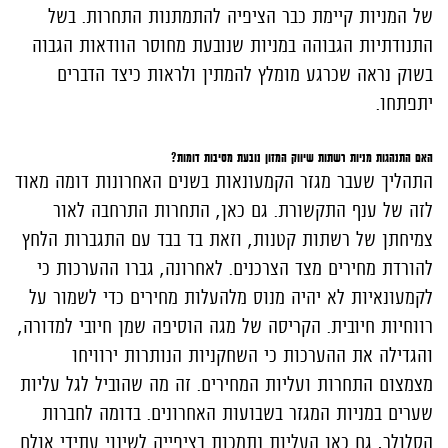
של המניות קיימת כבר הציפיה להתמתנות התחרות. בשל
התנודתיות הגבוהה במניות שנובעת מחוסר הוודאות הגבוה
בשוק נראה שכרגע מומלץ להמתין ולראות כיצד הדברים
יתפתחו.
האם התנהגות מניות רשתות שיווק המזון נובעת מסיבות דומות?
התהליך שעבר מגזר הקמעונאות בשנים האחרונות דומה מאוד
לזה של ענף התקשורת. גם כאן, התחרות התרחבה לאור
צמיחתן של רשתות קטנות, וזאת בד בבד עם התגברות הלחץ
להורדת מחירים מצד הצרכנים. לאחרונה, גברו ההערכות כי
לקמעונאיות לא יהיה מנוס מלהעלות מחירים כדי לשמור על
רווחיות חיובית. הקריסה של מגה הוסיפה שמן חיובי למדורה,
והגדילה את ההערכות כי השחקניות הנותרות ירוויחו
מצמצום התחרות ועליות המחירים. זה מה שהוביל לגל עליות
שערים במניות המגזר בשבועות האחרונים. בדומה לחברות
הסלולר, גם כאן העליות נתמכות בציפייה לשינוי עתידי אולם