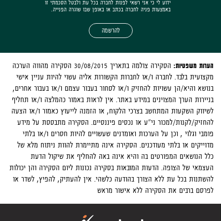
ידוע לי כי אני רשאי לפנות לחברה בכל עת ולבטל הסכמתי זו
באמצעות פניה לחברה בכתב או באופן שבו שוגרה הפנייה.
להרשמה
הערות משפטיות:
הסקירה צולמה בתאריך 30/08/2015 הסקירה מהווה הערכה
מקצועית בלבד. לחברה ו/או לחברות הקשורות אליה עשוי להיות עניין אישי
בנושא והיא/הן עשויות להחזיק ו/או לסחור בעבור עצמם ו/או בעבור אחרים,
בניירות הערך המצוינים במידע באתר. אין לראות באמור כהמלצה ו/או תחליף
לשיווק השקעות המתחשב בצרכי הלקוח, או הזמנה לייעוץ כאמור ו/או הצעה
להחזיק/לקנות/למכור ני"ע או נכסים פיננסיים. הסקירה מתבססת על מידע
פומבי וגלוי , וכן על הערכות ואומדנים שעשויים להיות חסרים ו/או בלתי
מדוייקים או בלתי מעודכנים. הסקירה אינה מתיימרת להוות ניתוח מלא של
כלל הנושאים המפורטים בה והיא אינה באה להחליף את שיקול הדעת
העצמאי של הצופה. הדעות המובאות בסקירה נכונות ליום הסקירה והן יכולות
להשתנות בכל עת ללא הצורך בהודעה כלשהי. אין להעתיק, להפיץ, לשדר או
לפרסם ברבים את הסקירה ללא אישור מראש