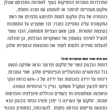
התדרדרות החברות הוותיקות בענף. לאחרונה התפרסם שגולן
טלקום מעוניינת להימכר או להתמזג עם חברה נוספת,
כוונותיה של גולן טלקום לנסות ולהימנע מלפרוס את רשת
התקשורת עליה התחייבה במכרז. דבר שמצביע על התמתנות
בעוצמת התחרות.. מובן שאם הצפיות תממשנה, הדבר עשוי
להוביל לשיפור במעמדן של השחקניות הגדולות, הן תוכלנה
להעלות מחירים ולנסות לשפר את התוצאות הכספיות שלהן.
האם מניות המגזר באמת אטרקטיביות לקניה?
דוחות הרבעון השני של סלקום ופרטנר הראו שחיקה כמעט
בכל הפרמטרים התפעוליים והפיננסיים שלהן. שתי החברות
דיווחו על ירידה בהכנסות ועל ירידה של כ-80% ברווח הנקי
ביחס לרבעון המקביל אשתקד. נציין כי הרווחיות הנמוכה
הושפעה מאלמנטים חד פעמיים הכוללים אינפלציה והפרשות
שונות.. סלקום אף העריכה כי יתכן ותציג הפסד ברבעון הבא
כתוצאה מרישום הפרשה נוספת.. להערכתנו, בתמחרון הנוכחי