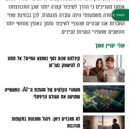
אנחנו מעריכים כי הדרך לשיפור קצרה יותר שכן התכווצותו
של מתחרה משמעותי הינה עובדה מוגמרת. לכן בבחינת שווי
החברות אנו סבורים שהצפי לשיפור נתמך באופן מוחשי יותר
וחושבים שמחירי המניות סבירים.
אולי יעניין אותך
קיבלתם סכום כסף באמצע החיים? אל תתנו
לו להישחק בעו''ש
מאחורי הקלעים של מהפכת ה־AI: התעשייה
שמניעה את העולם הדיגיטלי
לא מאבדים כיוון: ניהול חסכונות בתקופות
מורכבות