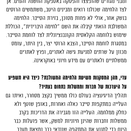
ומבני מגורים שהופצצו והפסקה באספקת החשמל והמים. אך
לצד הלחימה שכולנו רואים ומבינים היטב, משתמשים הרוסים
בנשק אחר, אולי לא פחות מסוכן, בזירת הסייבר. הלחימה
המשולבת הזאתי קיבלה את השם "לחימה היברידית", הכוללת
שימוש בלוחמה הקלאסית הקונבנציונלית לצד לוחמת הסייבר.
במסגרת לוחמת הסייבר, הצבא הרוסי יצר, בין היתר, עומס
מכוון על שרתים למניעת גישה לאתרים, ופרץ לאתרים
ממשלתיים ולאתרים עם מידע חיוני באוקראינה.
עדי, מהן המסקנות משיטת הלחימה המשולבת? כיצד היא תשפיע
על היערכות של חברות וממשלות בתחום בעתיד?
תהליך הדיגיטציה בעולם כולו ממשיך בקצב מסחרר, ואיתו גם
העלייה במתקפות סייבר כאלה ואחרות, באופן שוטף ולא
כחלק ממלחמה. העלייה הזו מגבירה את הדריכות בקרב
ממשלות וחברות שהינן חיוניות למשק, אשר פועלות כבר
היום כדי למנוע את המתקפה שוודאי כבר נמצאת מעבר