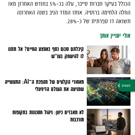
הכולל בעיקר חברות סייבר, עלה בכ-5% בחודש האחרון מאז
החלה הלחימה ברוסיה. אותו המדד הניב בשנה האחרונה
תשואה דו ספרתית של כ-28%.
אולי יעניין אותך
קיבלתם סכום כסף באמצע החיים? אל תתנו
לו להישחק בעו''ש
מאחורי הקלעים של מהפכת ה־AI: התעשייה
שמניעה את העולם הדיגיטלי
לא מאבדים כיוון: ניהול חסכונות בתקופות
מורכבות