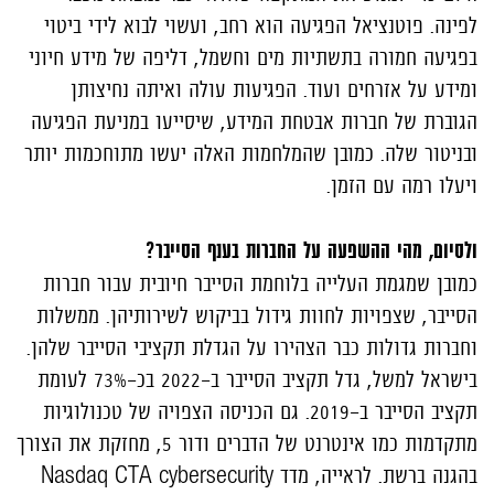
לפינה. פוטנציאל הפגיעה הוא רחב, ועשוי לבוא לידי ביטוי
בפגיעה חמורה בתשתיות מים וחשמל, דליפה של מידע חיוני
ומידע על אזרחים ועוד. הפגיעות עולה ואיתה נחיצותן
הגוברת של חברות אבטחת המידע, שיסייעו במניעת הפגיעה
ובניטור שלה. כמובן שהמלחמות האלה יעשו מתוחכמות יותר
ויעלו רמה עם הזמן.
ולסיום, מהי ההשפעה על החברות בענף הסייבר?
כמובן שמגמת העלייה בלוחמת הסייבר חיובית עבור חברות
הסייבר, שצפויות לחוות גידול בביקוש לשירותיהן. ממשלות
וחברות גדולות כבר הצהירו על הגדלת תקציבי הסייבר שלהן.
בישראל למשל, גדל תקציב הסייבר ב-2022 בכ-73% לעומת
תקציב הסייבר ב-2019. גם הכניסה הצפויה של טכנולוגיות
מתקדמות כמו אינטרנט של הדברים ודור 5, מחזקת את הצורך
בהגנה ברשת. לראייה, מדד
Nasdaq CTA cybersecurity