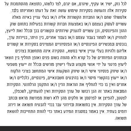
לכל נזק, ישיר או עקיף, שיגרם, אם יגרם, לצד כלשהו, כתוצאה מהסתמכות על
סקירות אלה והעושה בסקירות שימוש עושה זאת על דעתו ואחריותו בלבד.
אלטשולר שחם ו/או החברות הקשורות אליה ו/או בעלי עניין באיזה מאלה
עשויים לעסוק בעצמם ו/או באמצעות חברות קשורות בפעילות בתחום שוק
ההון והפיננסים, וכן עשויים להעניק שירותים הקשורים בכך ובכלל זאת לייעץ,
להחזיק ו/או לסחור בעבור עצמם ו/או בעבור אחרים, בין היתר, בניירות ערך,
בנכסים ובמכשירים הפיננסיים ו/או הפנסיוניים המצוינים בסקירות או קשורים
אליהם ולהיות בעלי עניין אישי בנושא,. הסקירה אינה מתחשבת בצרכים
ובנתונים המיוחדים של כל קורא ולא מהווה בשום פנים ואופן תחליף בין השאר
ליעוץ פרטני על ידי אנשי מקצוע ובעלי רישיון מורשים ובכלל זה ייעוץ משפטי
ו/או שיווק פנסיוני אישי ו/או שיווק השקעות אישי המתחשב בצרכי הלקוח
ו/או ייעוץ בהקשרי מיסוי ו/או בהיבטים חשבונאיים, פיננסיים, כלכליים ו/או
אחרים ואין בו כדי להחליף את הוראות הדין ו/או התקנון הרלוונטי. הסקירות
המובאות באתר זה הנן רכושו של עורך הסקירות ואין להעתיקן, לשכפלן,
לצטטן, להפיצן או לפרסמן או חלקים מהן ללא רשות מפורשת מראש ובכתב
של עורך הסקירות. אין בתשואות ובדירוגי עבר בכדי להבטיח תשואה או דירוג
דומים בעתיד. אין באמור במסגרת המידע באתר כדי להוות התחייבות להשאת
תשואה.