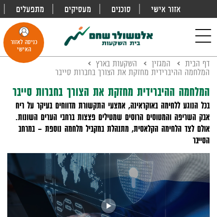
אזור אישי
סוכנים
מעסיקים
מתפעלים
פתח
חיפוש
Toggle
כניסה לאזור
navigation
האישי
דף הבית
המגזין
השקעות בארץ
המלחמה ההיברידית מחזקת את הצורך בחברות סייבר
המלחמה ההיברידית מחזקת את הצורך בחברות סייבר
בכל הנוגע ללחימה באוקראינה, אמצעי התקשורת מדווחים בעיקר על ריח
אבק השריפה והמטוסים הרוסים שמטילים פצצות ברחבי הערים השונות.
אולם לצד הלחימה הקלאסית, מתנהלת במקביל מלחמה נוספת - במרחב
הסייבר