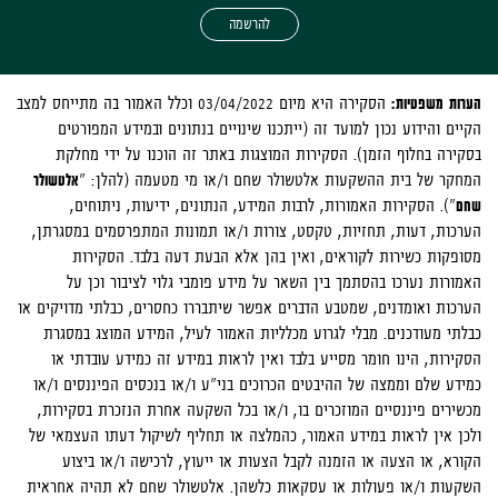
להרשמה
הערות משפטיות:
הסקירה היא מיום 03/04/2022 וכלל האמור בה מתייחס למצב
הקיים והידוע נכון למועד זה (ייתכנו שינויים בנתונים ובמידע המפורטים
בסקירה בחלוף הזמן). הסקירות המוצגות באתר זה הוכנו על ידי מחלקת
המחקר של בית ההשקעות אלטשולר שחם ו/או מי מטעמה (להלן: "
אלטשולר
שחם
"). הסקירות האמורות, לרבות המידע, הנתונים, ידיעות, ניתוחים,
הערכות, דעות, תחזיות, טקסט, צורות ו/או תמונות המתפרסמים במסגרתן,
מסופקות כשירות לקוראים, ואין בהן אלא הבעת דעה בלבד. הסקירות
האמורות נערכו בהסתמך בין השאר על מידע פומבי גלוי לציבור וכן על
הערכות ואומדנים, שמטבע הדברים אפשר שיתבררו כחסרים, כבלתי מדויקים או
כבלתי מעודכנים. מבלי לגרוע מכלליות האמור לעיל, המידע המוצג במסגרת
הסקירות, הינו חומר מסייע בלבד ואין לראות במידע זה כמידע עובדתי או
כמידע שלם וממצה של ההיבטים הכרוכים בני"ע ו/או בנכסים הפיננסים ו/או
מכשירים פיננסיים המוזכרים בו, ו/או בכל השקעה אחרת הנזכרת בסקירות,
ולכן אין לראות במידע האמור, כהמלצה או תחליף לשיקול דעתו העצמאי של
הקורא, או הצעה או הזמנה לקבל הצעות או ייעוץ, לרכישה ו/או ביצוע
השקעות ו/או פעולות או עסקאות כלשהן. אלטשולר שחם לא תהיה אחראית