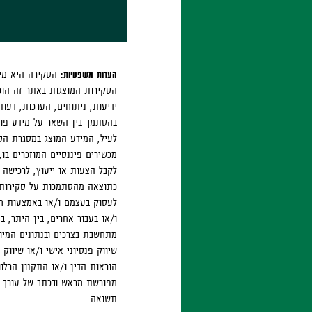
הערות משפטיות:
הסקירות המוצגות באתר זה הוכ
ידיעות, ניתוחים, הערכות, דעו
בהסתמך בין השאר על מידע פומב
לעיל, המידע המוצג במסגרת הסק
מכשירים פיננסיים המוזכרים ב
לקבל הצעות או ייעוץ, לרכישה 
כתוצאה מהסתמכות על סקירות א
לעסוק בעצמם ו/או באמצעות חבר
ו/או בעבור אחרים, בין היתר, ב
מתחשבת בצרכים ובנתונים המיוח
שיווק פנסיוני אישי ו/או שיווק
הוראות הדין ו/או התקנון הרלו
מפורשת מראש ובכתב של עורך הס
תשואה.