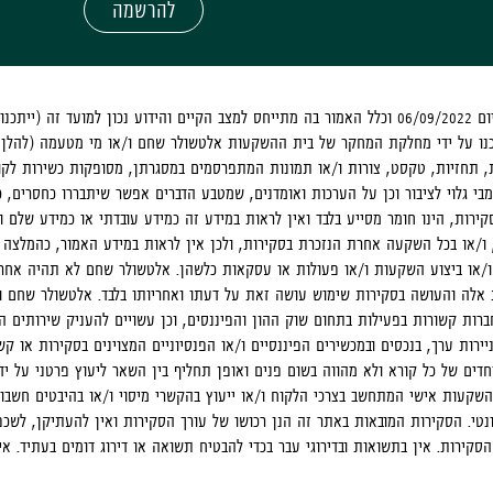
להרשמה
הסקירה היא מיום 06/09/2022 וכלל האמור בה מתייחס למצב הקיים והידוע נכון למוע
נו על ידי מחלקת המחקר של בית ההשקעות אלטשולר שחם ו/או מי מטעמה (להלן:
ת, תחזיות, טקסט, צורות ו/או תמונות המתפרסמים במסגרתן, מסופקות כשירות לקו
י גלוי לציבור וכן על הערכות ואומדנים, שמטבע הדברים אפשר שיתבררו כחסרים, כב
ירות, הינו חומר מסייע בלבד ואין לראות במידע זה כמידע עובדתי או כמידע שלם ו
ו, ו/או בכל השקעה אחרת הנזכרת בסקירות, ולכן אין לראות במידע האמור, כהמלצה
ו/או ביצוע השקעות ו/או פעולות או עסקאות כלשהן. אלטשולר שחם לא תהיה אחראי
לה והעושה בסקירות שימוש עושה זאת על דעתו ואחריותו בלבד. אלטשולר שחם ו/א
ות קשורות בפעילות בתחום שוק ההון והפיננסים, וכן עשויים להעניק שירותים הק
ניירות ערך, בנכסים ובמכשירים הפיננסיים ו/או הפנסיוניים המצוינים בסקירות או קש
דים של כל קורא ולא מהווה בשום פנים ואופן תחליף בין השאר ליעוץ פרטני על ידי 
 השקעות אישי המתחשב בצרכי הלקוח ו/או ייעוץ בהקשרי מיסוי ו/או בהיבטים חשבונא
ונטי. הסקירות המובאות באתר זה הנן רכושו של עורך הסקירות ואין להעתיקן, לשכ
קירות. אין בתשואות ובדירוגי עבר בכדי להבטיח תשואה או דירוג דומים בעתיד. 