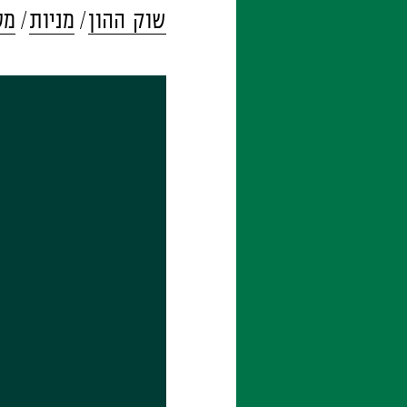
שוק ההון
מניות
מס