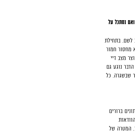
ואם נסתכל על
2, והוא גם לא ממש קרוב לשם. בתחילת
א מחסור חמור
צר מצב דיי
הדבר נוגע גם
ר שבשגרה. כל
א נפתחו ואין נתונים ברורים
הוודאות
ר. המטרה של