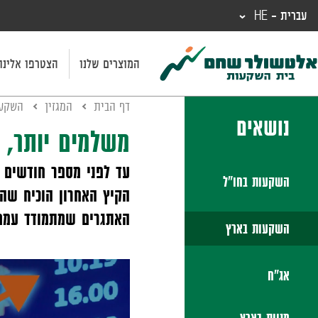
עברית - HE
המוצרים שלנו
הצטרפו אלינו
דף הבית
המגזין
השקעו
נושאים
משלמים יותר, 
עד לפני מספר חודשים ע
השקעות בחו"ל
הקיץ האחרון הוכיח שהס
האתגרים שמתמודד עמם 
השקעות בארץ
אג"ח