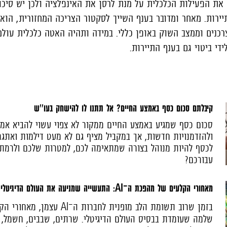
את הפעילות הכלכלית על מנת לרסן את האינפלציה ולכן יש סיכוי
התיירות. מאחר ומדובר בענף השייך לסקטור הצריכה המחזורית, הו
כנים וממצב השוק באופן כללי. במידה ותהיה האטה כלכלית עולמ
די ביטוי גם בענף התיירות.
קיבלתם סכום כסף באמצע החיים? אל תתנו לו להישחק בעו''ש
סכום כסף שמגיע באמצע החיים ממקור לא צפוי עשוי להביא אמ
ולהזדמנויות חדשות, אך במקביל מציף גם לא מעט דילמות ואתגרי
לכסף להיות מנוהל בצורה שמתאימה לכם, למטרות שלכם ולרמת 
עבורכם?
מאחורי הקלעים של מהפכת ה־AI: התעשייה שמניעה את העולם הדיגיטלי
בזמן שרוב תשומת הלב מופנית לחברות 
שלמה שעומדת בבסיס העולם הדיגיטלי. שרתים, שבבים, חשמל, 