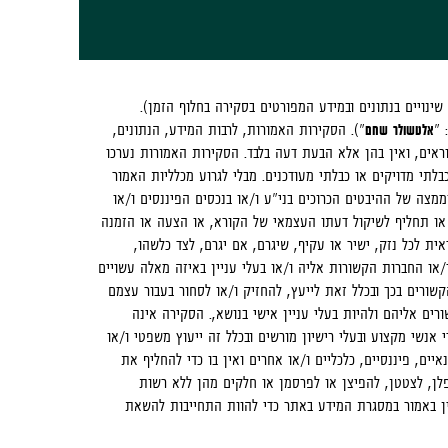
ד זה (ייתכנו שינויים בנתונים ובמידע המפורטים בסקירה בחלוף הזמן).
 "
אלטשולר שחם
"). הסקירות האמורות, לרבות המידע, הנתונים,
ראים, ואין בהן אלא הבעת דעה בלבד. הסקירות האמורות נערכו
לתי מדויקים או כבלתי מעודכנים. מבלי לגרוע מכלליות האמור
ממצה של ההיבטים הכרוכים בני"ע ו/או בנכסים הפיננסים ו/או
 או תחליף לשיקול דעתו העצמאי של הקורא, או הצעה או הזמנה
ת לכל נזק, ישיר או עקיף, שיגרם, אם יגרם, לצד כלשהו,
ו החברות הקשורות אליה ו/או בעלי עניין באיזה מאלה עשויים
שורים בכך ובכלל זאת לייעץ, להחזיק ו/או לסחור בעבור עצמם
ורים אליהם ולהיות בעלי עניין אישי בנושא,. הסקירה אינה
אנשי מקצוע ובעלי רישיון מורשים ובכלל זה ייעוץ משפטי ו/או
יים, פיננסיים, כלכליים ו/או אחרים ואין בו כדי להחליף את
פלן, לצטטן, להפיצן או לפרסמן או חלקים מהן ללא רשות
אין באמור במסגרת המידע באתר כדי להוות התחייבות להשאת