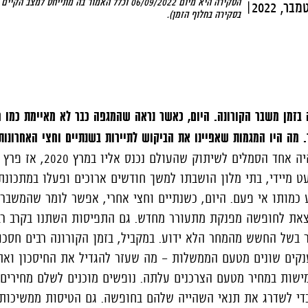
הסקירה היא מיום 06/09/2022 וכלל האמור בה מתיי
|
בסקירה בחלוף הזמן).
 בזמן משבר הקורונה. היום, כאשר נראה שהמגפה כבר לא מאיימת כמו פ
 מה היו המגמות שאפיינו את הביקוש לתיירות בשנתיים וחצי האחרונות
שלום זוהר, ענף התיירות היה אחד הסמל
ט מיידי, בתי מלון הושבתו למשך חודשים ארוכים ופעלו במתכונ
כמותו אי פעם. היום, כשנתיים וחצי אחרי, אפשר לומר שהמשבר 
לצאת לחופשה מפנקת מתעורר מחדש. גם התפיסות השתנו בקרב רבי
 בשל החשש מהמחר הלא ידוע. במקביל, בזמן הקורונה רבים חסכו 
ענקים שונים מטעם הממשלות - מה שעזר להגדיל את החיסכון וא
ישות במחיר מטעם הצרכנים עלתה. נופשים מוכנים לשלם מחירים 
 כדי לשדרג את תנאי השהייה שלהם בחופשה. גם הטיסות ממשיכות