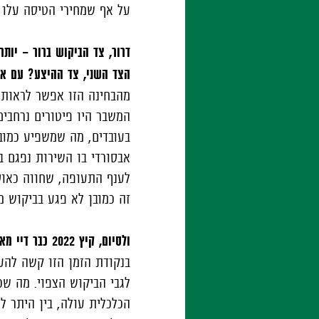
על אף שמחירי הטיסה עלו 
דרור, צד הביקוש ברור – יות
הצד השני, צד ההיצע? עם איל
המשבר היו פיטורים נרחבים
בעובדים, מה שמשפיע כמובן
אבסורדי בו השירות נפגם ב
לענף התעופה, שחווה כאוס 
זה כמובן לא פגע בביקוש מ
ולסיום, קיץ 2022 כבר דיי מאחורינו. מה צפוי הלאה להערכתך, אם נסתכל קדימה לקיץ 2023?
לגבי הביקוש הצפוי. מה שכ
הכלכלית עולה, בין היתר ל