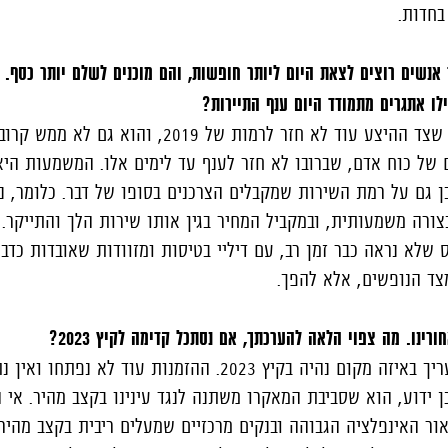
בחדות.
ר אנשים רוצים לצאת היום ליותר חופשות, והם מוכנים לשלם יותר כסף. 
ו אתגרים מתמודד היום ענף התיירות?
מהבחינה הזו אפשר לראות שצד ההיצע עוד לא חזר לרמות של 019
 של כוח אדם, שברובו לא חזר לענף עד לימים אלו. המשמעות הי
 גם על רמת השירות שמקבלים הצרכנים בסופו של דבר. כלומר, נו
צורה משמעותית, ובמקביל המחיר בגין אותו שירות הלך והתייקר. 
שלא נראה כבר זמן רב, עם דיליי בטיסות ומזוודות שאובדות כדב
צד הנופשים, אלא להפך.
בנקודת הזמן הזו קשה להעריך באיזה מקום נהיה בקיץ 2023. ההזמנות עוד ל
ן ידוע, הוא שסביבת המאקרו משתנה לנגד עינינו בקצב מהיר. אי 
אור האינפלציה הגבוהה ובנקים מרכזיים שמעלים ריבית בקצב מהי