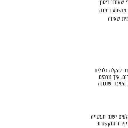
 שאותו ריסון
א מושפע במידה
ית שאינה
נם להקלה כלכלית
ם. איך גורמים
הסיכון שנכונה
ה־AI עצמן, מאחורי הקלעים ישנה תעשייה
קירור ותקשורת