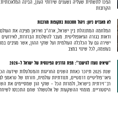
הפכו לתשתית שעליה נשענים שירותי הענן, הבינה המלאכותית
הקרובות
לא מאבדים כיוון: ניהול חסכונות בתקופות מורכבות
המלחמה המתנהלת בין ישראל, ארה"ב ואיראן מציבה את העולם
ודאות בגזרה הגיאופוליטית. מעבר להשלכות הברורות, לאירועים
ישירה גם על הכלכלה העולמית ועל שוקי ההון, אשר מגיבים במה
בעוצמה, לכל שינוי במצב
''שיאים נועדו להישבר'': מפת הדרכים הפיננסית של ישראל ל-2026
שנת 2025 תיזכר כאחת השנים החריגות והמטלטלות שידעה הכ
גיאו־פוליטיים דרמטיים, תנודתיות עולמית, חזרתו של טראמפ ל
רב־זירתית בישראל, ולמרות הכל - שוקי הון שמסיימים את הש
היסטוריים. מומחי ההשקעות של אלטשולר שחם התכנסו לשיחה ע