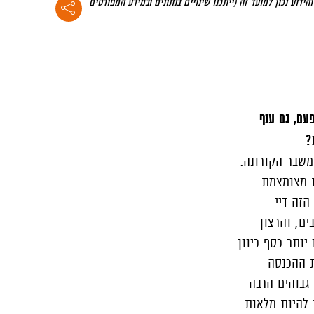
חס למצב הקיים והידוע נכון למועד זה (ייתכנו שינויים בנתונים ובמידע המפורטים
עם, גם ענף
?
ים לשיתוק שהעולם נכנס אליו במרץ 2020, אז פרץ משבר הקורונה.
ת מצומצמת
הזה דיי
ם, והרצון
יותר כסף כיוון
ת ההכנסה
גבוהים הרבה
 להיות מלאות