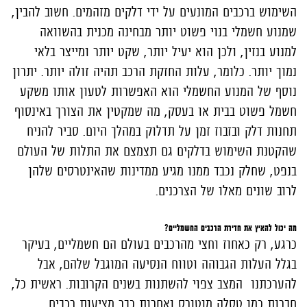
השימוש ברכבים המונעים על ידי דלקים מזהמים. חשוב להבין,
שמנוע חשמלי בנוי פשוט יותר מבחינה מכנית בהשוואה
למנוע בנזין, ולכן הוא יעיל יותר, שקט יותר ומייצר בלאי
נמוך יותר. כלומר, עלות החזקת הרכב תהיה זולה יותר. יתרון
נוסף של המנוע החשמלי הוא האפשרות לטעון אותו משקע
חשמל פשוט בבית או בעסק, מה שמקטין את הצורך באינסוף
תחנות דלק ובזבוז זמן על תדלוק במהלך היום. סביר להניח
שהקטנת השימוש בדלקים גם תצמצם את התלות של העולם
בנפט, שחלק נכבד ממנו מגיע ממדינות שהאינטרסים שלהן
לרוב שונים מאלו של הצרכנים.
מה יכול להאיץ את חדירת הרכבים החשמליים?
כרגע, רק כאחוז וחצי מהרכבים בעולם הם חשמליים, בעיקר
בגלל העלות הגבוהה וטווח הנסיעה המוגבל שלהם, אבל
להערכתנו המצב צפוי להשתנות בשנים הקרובות. ראשית כל,
חברות כמו טסלה מוטורס ואחרות כבר מציעות רכבים