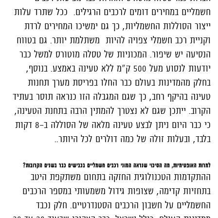
חשמליים במחירים דומים לרכבים הרגילים. ככל שתרד עלות
ייצור הסוללות החשמליות, כך גם ימשיכו המחירים לרדת
וקניית רכב חשמלי צפויה להיות משתלמת יותר. גם בטווח
הנסיעה יש שיפור. המכוניות של טסלה מוטורס למשל כבר
יודעות לנסוע מעל 500 ק"מ ללא טעינה באמצע. בנוסף,
בחלק מהמדינות בעולם כבר החלו בפריסת מערך תחנות
טעינה בהיקף רחב, כך שגם המגבלה הזו כנראה תוסר בעתיד
הקרוב. ייתכן שגם לא נצטרך להמתין הרבה בתחנת הטעינה,
כי כבר היום ניתן לבצע טעינה מלאה של הסוללה ב-8 דקות
בלבד, ובעלות זולה של כמה דולרים לכל היותר..
למרות האופטימיות, מה הסיכוי שנראה המוני רכבים חשמליים בכבישים כבר בשנים הקרובות?
ההתקדמות הטכנולוגית החזקה בתחום משתקפת היטב
בתחזיות קדימה, שצופות גידול משמעותי במספר הרכבים
החשמליים על חשבון הרכבים הסטנדרטיים. חלק נכבד