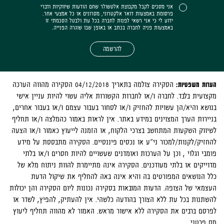
אני מסכים לקבל מקבוצת אלטשולר שחם הודעות שיווקיות ודברי
פרסומת באמצעות דואר אלקטרוני, מסרונים או כל אמצעי אחר.
ידוע לי כי אני רשאי לפנות לחברה בכל עת ולבטל הסכמתי זו
באמצעות פניה לחברה בכתב או באופן שבו שוגרה הפנייה.
להרשמה
הערות משפטיות:
הסקירה צולמה בתאריך 04/12/2018 הסקירה מהווה הערכה
מקצועית בלבד. לחברה ו/או לחברות הקשורות אליה עשוי להיות עניין אישי
בנושא והיא/הן עשויות להחזיק ו/או לסחור בעבור עצמם ו/או בעבור אחרים,
בניירות הערך המצוינים במידע באתר. אין לראות באמור כהמלצה ו/או תחליף
לשיווק השקעות המתחשב בצרכי הלקוח, או הזמנה לייעוץ כאמור ו/או הצעה
להחזיק/לקנות/למכור ני"ע או נכסים פיננסיים. הסקירה מתבססת על מידע
פומבי וגלוי , וכן על הערכות ואומדנים שעשויים להיות חסרים ו/או בלתי
מדוייקים או בלתי מעודכנים. הסקירה אינה מתיימרת להוות ניתוח מלא של
כלל הנושאים המפורטים בה והיא אינה באה להחליף את שיקול הדעת
העצמאי של הצופה. הדעות המובאות בסקירה נכונות ליום הסקירה והן יכולות
להשתנות בכל עת ללא הצורך בהודעה כלשהי. אין להעתיק, להפיץ, לשדר או
לפרסם ברבים את הסקירה ללא אישור מראש. האמור לא מהווה תחליף ליעוץ
מס פרטני.