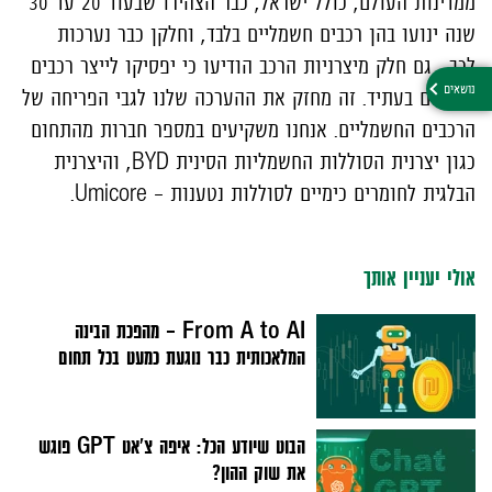
ממדינות העולם, כולל ישראל, כבר הצהירו שבעוד 20 עד 30
שנה ינועו בהן רכבים חשמליים בלבד, וחלקן כבר נערכות
לכך. גם חלק מיצרניות הרכב הודיעו כי יפסיקו לייצר רכבים
מזהמים בעתיד. זה מחזק את ההערכה שלנו לגבי הפריחה של
הרכבים החשמליים. אנחנו משקיעים במספר חברות מהתחום
כגון יצרנית הסוללות החשמליות הסינית
BYD
, והיצרנית
הבלגית לחומרים כימיים לסוללות נטענות –
Umicore
.
אולי יעניין אותך
From A to AI – מהפכת הבינה
המלאכותית כבר נוגעת כמעט בכל תחום
הבוט שיודע הכל: איפה צ'אט GPT פוגש
את שוק ההון?