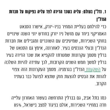
1. נדל"ן בעולם: עליה בשכר הדירה לצד עליה בפיקוח על חברות
הנדל"ן
כדי להילחם בעליית המחיר בניו-יורק, אישרו הסנאט
האמריקני ביחד עם מושל ניו יורק בחודש יוני השנה שינויים
בחוקי השכירות, שמיטיבים עם השוכרים ומגבילים את חברות
הנדל"ן ובעלי הנכסים בעיר. לאחרונה, אימץ גם הסנאט של
ברלין מסמך עקרונות שמטרתו להקפיא את שכר הדירה בעיר
ברלין למשך חמש השנים הקרובות, לכך עתידה להיות השלכה
על
השקעות
הנדל"ן בגרמניה. מסמך העקרונות הזה צפוי
להוות את הבסיס להצעת חוק שתצא לפועל כבר בעתיד
הקרוב.
כמו בתל אביב, גם בברלין התרחשה בעשור האחרון עלייה
חדה במחירי השכירות, אולם בניגוד למצב בישראל, 85%