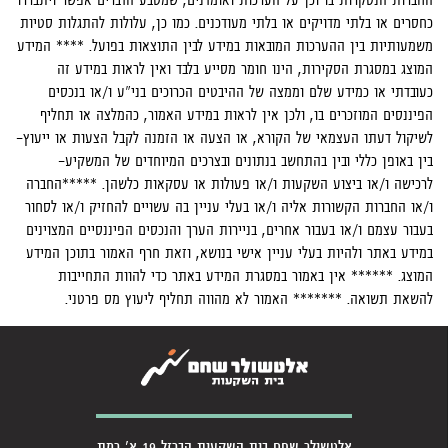
כחסרים או בלתי מדויקים או בלתי מעודכנים. כמו כן, עלולות להתגלות סטיות
משמעותיות בין ההערכות המובאות במידע לבין התוצאות בפועל. **** המידע
המוצג במסגרת הסקירות, הינו חומר מסייע בלבד ואין לראות במידע זה
כעובדתי או כמידע שלם וממצה של ההיבטים הכרוכים בני"ע ו/או בנכסים
הפיננסים המוזכרים בו, ולכן אין לראות במידע האמור, כהמלצה או תחליף
לשיקול דעתו העצמאי של הקורא, או הצעה או הזמנה לקבל הצעות או ייעוץ-
בין באופן כללי ובין בהתחשב בנתונים ובצרכים המיוחדים של המשקיע-
לרכישה ו/או ביצוע השקעות ו/או פעולות או עסקאות כלשהן. *****החברה
ו/או החברות הקשורות אליה ו/או בעלי עניין בה עשויים להחזיק ו/או לסחור
בעבור עצמם ו/או בעבור אחרים, בניירות הערך והנכסים הפיננסיים המצוינים
במידע באתר ולהיות בעלי עניין אישי בנושא, וזאת חרף האמור בתוכן המידע
המוצג. ****** אין באמור במסגרת המידע באתר כדי להוות התחייבות
להשאת תשואה. ******* האמור לא מהווה תחליף ליעוץ מס פרטני.
אלטשולר שחם בית השקעות הברזל 19 א' רמת