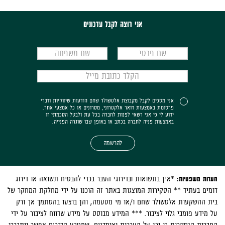
אני רוצה לקבל עדכונים
אני מסכים לקבל מקבוצת אלטשולר שחם הודעות שיווקיות ודברי
פרסומת באמצעות דואר אלקטרוני, מסרונים או כל אמצעי אחר.
ידוע לי כי אני רשאי לפנות לחברה בכל עת ולבטל הסכמתי זו
באמצעות פניה לחברה בכתב או באופן שבו שוגרה הפנייה.
להרשמה
הערות משפטיות:
*אין בתשואות ובדירוגי העבר בכדי להבטיח תשואה או דירוג
דומים בעתיד ** הסקירות המוצגות באתר זה הוכנו על ידי מחלקת המחקר של
בית ההשקעות אלטשולר שחם ו/או מי מטעמה, והן בוצעו בהסתמך אך ורק
על מידע פומבי גלוי לציבור. *** המידע מבוסס על מידע שדווח לציבור על ידי
החברות הנסקרות בו וכן על הערכות ואומדנים, שמטבע הדברים אפשר ויתבררו