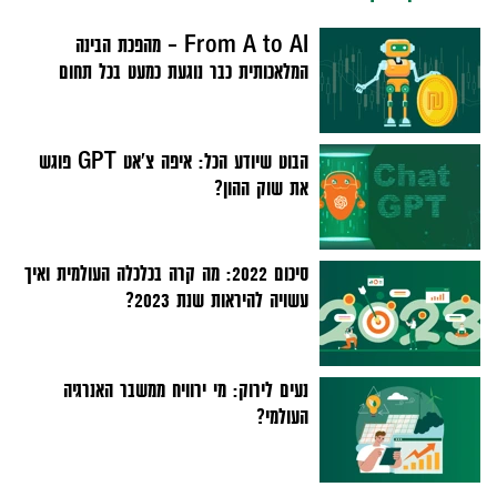
From A to AI – מהפכת הבינה
המלאכותית כבר נוגעת כמעט בכל תחום
הבוט שיודע הכל: איפה צ'אט GPT פוגש
את שוק ההון?
סיכום 2022: מה קרה בכלכלה העולמית ואיך
עשויה להיראות שנת 2023?
נעים לירוק: מי ירוויח ממשבר האנרגיה
העולמי?