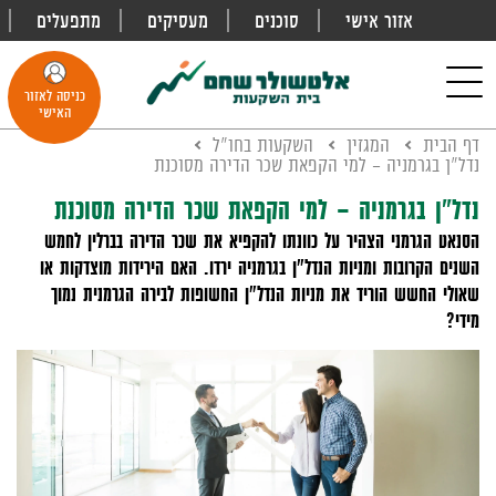
אזור אישי
סוכנים
מעסיקים
מתפעלים
פתח
חיפוש
Toggle
כניסה לאזור
navigation
האישי
דף הבית
המגזין
השקעות בחו"ל
נדל"ן בגרמניה - למי הקפאת שכר הדירה מסוכנת
נדל"ן בגרמניה - למי הקפאת שכר הדירה מסוכנת
הסנאט הגרמני הצהיר על כוונתו להקפיא את שכר הדירה בברלין לחמש
השנים הקרובות ומניות הנדל"ן בגרמניה ירדו. האם הירידות מוצדקות או
שאולי החשש הוריד את מניות הנדל"ן החשופות לבירה הגרמנית נמוך
מידי?