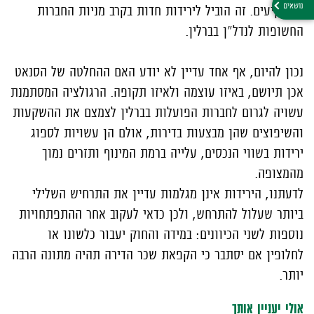
המשקיעים. זה הוביל לירידות חדות בקרב מניות החברות
החשופות לנדל"ן בברלין.
נכון להיום, אף אחד עדיין לא יודע האם ההחלטה של הסנאט
אכן תיושם, באיזו עוצמה ולאיזו תקופה. הרגולציה המסתמנת
עשויה לגרום לחברות הפועלות בברלין לצמצם את ההשקעות
והשיפוצים שהן מבצעות בדירות, אולם הן עשויות לספוג
ירידות בשווי הנכסים, עלייה ברמת המינוף ותזרים נמוך
מהמצופה.
לדעתנו, הירידות אינן מגלמות עדיין את התרחיש השלילי
ביותר שעלול להתרחש, ולכן כדאי לעקוב אחר ההתפתחויות
נוספות לשני הכיוונים: במידה והחוק יעבור כלשונו או
לחלופין אם יסתבר כי הקפאת שכר הדירה תהיה מתונה הרבה
יותר.
אולי יעניין אותך