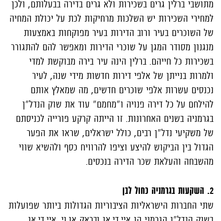
מתושבי ברלין גרים בשכירות ולא גרים בדירה בבעלותם, ולכן
למחירי השכירות יש השלכות מרחיקות לכת על יכולת המחיה
של השוכרים בעיר ורוב הדירות בעיר מפוקחות באמצעות
מנגנון מסודר המגן על שוכרי הדירות ומאפשר להם להתגורר
בשכירות כל חייהם. ברלין הינה עיר בירה מבוקשת למדי
ולמרות בנייתן של אלפי דירות חדשות מידי שנה, לעיר
נכנסים עשרות אלפי שוכרים חדשים, מה שמאלץ אותם
להילחם על כל דירה פנויה ו"מחמם" עוד את שוק הנדל"ן
בגרמניה בשנים האחרונות. זו הייתה קרקע פורייה לכניסתם
של משקיעי נדל"ן רבים, כולל ישראלים, שראו את הפער
הגדול בין הביקוש להיצע וציפו להרוויח כסף ולהשיא שווי
מהשבחה והעלאת שכר הדירה בנכסים.
2. השקעות בגרמניה כחול לבן
שתי החברות הישראליות הציבוריות הגדולות ביותר שפועלות
בשוק הנדל"ן הגרמני הן איי.די.או ובראק אן.וי. איי.די.או