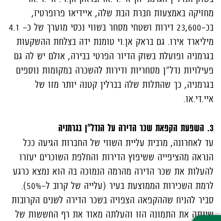
מחזיקה באמצעות חברת הבת שלה, איידיאו פרופרטיז,
בכ-23,600 דירות ושטחי מסחר בשווי נכסי מוערך של כ- 4.1
מיליארד אירו. גם בראק אן.וי טומנת ידה בצלחת ההשקעות
בגרמניה ופועלת בשוק הדיור הפרטי בבירה, אולם יש לה גם
פעילויות נדל"ן מסחריות ודירות להשכרה במקומות נוספים
בגרמניה, כך שהתלות שלה בברלין קטנה יותר מזו של
איי.די.או.
3. השפעת הקפאת שכר הדירה על הנדל"ן בגרמניה
עד לאחרונה, מרבית עליית השווי של החברות הגיעה ככל
הנראה מהציפייה ששיפוץ הדירות והחלפת השוכרים יעזרו
להעלות את שכר הדירה מהרמה הנמוכה בה הוא נמצא כרגע
לרמת השכירות הממוצעת בעיר (עלייה של קרוב ל-50%).
סביר להניח שההקפאה הצפויה בשכר הדירה לשנים הקרובות
שינתה את התמונה הזו והעלתה מאוד את רף החששות של