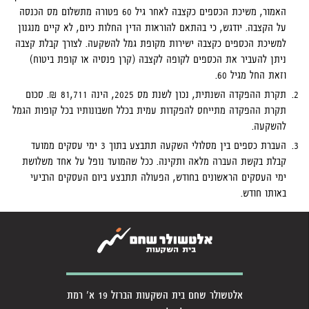
האמור, משיכת הכספים כקצבה לאחר גיל 60 פטורה מתשלום מס הכנסה
על הקצבה. יודגש, כי בהתאם להוראות הדין החלות כיום, לא קיים מנגנון
למשיכת הכספים כקצבה ישירות מקופת גמל להשקעה. לצורך קבלת קצבה
ניתן להעביר את הכספים לקופה לקצבה (קרן פנסיה או קופת ביטוח)
וזאת החל מגיל 60.
תקרת ההפקדה השנתית, נכון לשנת מס 2025, הינה 81,711 ₪. סכום
תקרת ההפקדה מתייחס להפקדות עמית בכלל חשבונותיו בכל קופות הגמל
להשקעה.
העברת כספים בין מסלולי השקעה תתבצע בתוך 3 ימי עסקים ממועד
קבלת בקשת העברה מלאה ותקינה. ככל שהמועד נופל על אחד משלושת
ימי העסקים הראשונים בחודש, הפעולה תתבצע ביום העסקים הרביעי
באותו חודש.
אלטשולר שחם בית השקעות הברזל 19 א' רמת