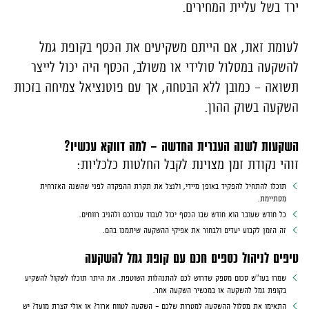
ירד בשל עליית המחירים.
לעומת זאת, אם הייתם משקיעים את הכסף בקופת גמל
להשקעה במסלול סולידי או משולב, הכסף היה יכול לייצר
תשואה - כמובן ללא הבטחה, אך עם פוטנציאל צמיחה בזכות
השקעה בשוק ההון.
השקעות לשנה העברית החדשה - למה דווקא עכשיו?
זוהי נקודת זמן מצוינת לקבל החלטות כלכליות:
תוכלו להתחיל להפקיד באופן מיידי, ולנצל את תקרת ההפקדה לפני שהשנה האזרחית
מסתיימת.
כל חודש שעובר הוא חודש שבו הכסף יכול לעבוד עבורכם ולהניב רווחים.
זה הזמן לקבוע יעדים ולבחור את אפיקי ההשקעה שיתמכו בהם.
טיפים לניהול כספים חכם עם קופת גמל להשקעה
שמרו בעו"ש סכום מספק שדרוש לכם להתנהלות השוטפת. את היתר תוכלו לשקול להשקיע
בקופת גמל להשקעה או במכשיר השקעה אחר.
התאימו את מסלול ההשקעה למטרות שלכם – השקעה לטווח ארוך? או אולי קצרת מועד? יש