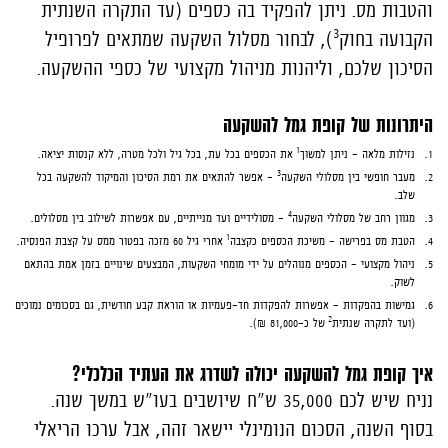
והטבות מס. ניתן להפקיד בה כספים (עד התקרה השנתית
3
הקבועה בחוק
), לבחור מסלול השקעה שמתאים לפרופיל
הסיכון שלכם, וליהנות מניהול מקצועי של כספי ההשקעה.
היתרונות של קופת גמל להשקעה
1
נזילות מלאה - ניתן למשוך
את הכספים בכל עת, בכל גיל ולכל מטרה, ללא קנסות יציאה.
3
מעבר חופשי בין מסלולי השקעה
- אפשר להתאים את רמת הסיכון והמיקוד להשקעה בכל
שלב.
4
מגוון רחב של מסלולי השקעה
- מסולידיים ועד מנייתיים, עם אפשרות לשילוב בין מסלולים.
1
הטבת מס בפרישה - משיכת הכספים כקצבה
אחרי גיל 60 מזכה בפטור ממס על קצבת הפנסיה.
ניהול מקצועי - הכספים מנוהלים על ידי מומחי השקעות, המבצעים שינויים בזמן אמת בהתאם
לשוק.
גמישות בהפקדות - אפשרות להפקדות חד-פעמיות או הוראת קבע חודשית, גם בסכומים נמוכים
2
(ועד לתקרה שנתית
של כ-81,000 ₪).
איך קופת גמל להשקעה יכולה לשדרג את העתיד הכלכלי?
נניח שיש לכם 35,000 ש"ח שיושבים בעו"ש במשך שנה.
בסוף השנה, הסכום הנומינלי יישאר זהה, אבל ערכו הריאלי