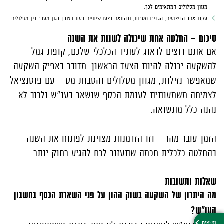
מגוון מסלולים המתאימים לכך.
עקבו אחר הביצועים, הגדירו מטרות, ובהתאם בצעו שינויים בעת הצורך כגון מעבר בין מסלולים.
סיכום - החלטה אחת שיכולה לשנות את השנה
אם אתם רוצים לדאוג לעתיד הכלכלי שלכם, קופת גמל
להשקעה יכולה להיות הצעד הראשון. מדובר באפיק השקעה
שמאפשר נזילות, מגוון מסלולים והטבות מס - עם פוטנציאל
לצמיחה משמעותית לעומת הכסף שנשאר בעו"ש ולרוב לא
נהנה כלל מתשואה.
הזמן עובר מהר - וזו הזדמנות מצוינת לפתוח את השנה
בהחלטה כלכלית חכמה שתעזור לכם להגיע רחוק יותר.
שאלות ותשובות
מה היתרון של השקעה בשוק ההון על פני השארת הכסף בחשבון
העו"ש?