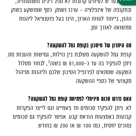
הכסף בעו"ש לעיתים קרובות לא מניב ריבית משמעותית,
ובתקופה של אינפלציה - ערכו נשחק. כסף שמושקע בשוק
ההון, בייחוד לטווח הארוך, הינו בעל פוטנציאל ליהנות
מתשואה לאורך זמן.
מה היתרון של חיסכון בקופת גמל להשקעה?
קופת גמל להשקעה משלבת בין נזילות, גמישות והטבות מס.
2
ניתן להפקיד בה עד כ-81,000 ₪ בשנה
, לבחור מסלול
השקעה שמתאים לפרופיל הסיכון שלכם וליהנות מניהול
מקצועי של כספי ההשקעה.
האם נדרש סכום מינימלי לפתיחת קופת גמל להשקעה?
לא. ניתן להפקיד סכומים חד פעמיים וגם לייצר הפקדות
קבועות באמצעות הוראת קבע. אפשר להפקיד גם סכומים
נמוכים יחסית, כמו 100 ₪ או 200 ₪ בחודש.