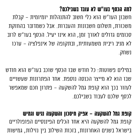
למה הכסף בעו"ש לא עובד בשבילכם?
חשבון העו"ש הוא כלי חשוב להתנהלות יומיומית - קבלת
משכורת, תשלום חשבונות והעברות. אבל כשמדובר בהחזקת
סכומים גדולים לאורך זמן, הוא אינו יעיל. הכסף בעו"ש לרוב
לא מניב ריבית משמעותית, ובתקופה של אינפלציה - ערכו
נשחק.
במילים פשוטות: כל חודש שבו הכסף שוכב בעו"ש הוא חודש
שבו הוא לא מייצר הכנסה נוספת. אחד הפתרונות שעשויים
לעזור בכך הוא קופת גמל להשקעה - פתרון חכם שמאפשר
לכסף שלכם לעבוד בשבילכם.
קופת גמל להשקעה - אפיק חיסכון והשקעה נגיש וגמיש
קופת גמל להשקעה היא אחד הכלים הפיננסיים הפופולריים
בישראל בשנים האחרונות, בזכות השילוב בין נזילות, גמישות