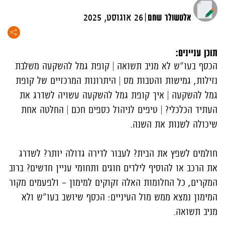
|
אלטשולר שחם
26 אוגוסט, 2025
תוכן עניינים:
הכסף בעו"ש לא מניב תשואה | קופת גמל להשקעה משלבת
נזילות, גמישות והטבות מס | היתרונות המרכזיים של קופת
גמל להשקעה | איך קופת גמל להשקעה עשויה לשדרג את
העתיד הכלכלי? | טיפים לניהול כספים חכם | החלטה אחת
שיכולה לשנות את השנה.
חולמים לשפץ את הבית? לעבור לדירה גדולה יותר? לשדרג
את הרכב או להוסיף לילדים חוגים ותחומי עניין חדשים? ברוב
המקרים, כל החלומות האלה זקוקים למימון - ולפעמים מקור
המימון נמצא ממש מול העיניים: הכסף שיושב בעו"ש ולא
מניב תשואה.