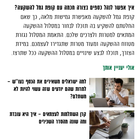
איך אפשר לנהל כספים בצורה חכמה עם קופת גמל להשקעה?
קופת גמל להשקעה מאפשרת גמישות מלאה, כך שאם
החלטתם להשקיע בה תוכלו לבחור במסלול ההשקעה
המתאים למטרות ולצרכים שלכם. התאמת המסלול נגזרת
מטווח ההשקעה ומעוד מטרות שתגדירו לעצמכם. במידת
הצורך, תוכלו לבצע שינויים במסלול ההשקעה ככל שתרצו.
אולי יעניין אותך
למה ישראלים משאירים את הכסף בעו''ש –
למרות שהם יודעים שזה עשוי להיות לא
משתלם?
קרן השתלמות לעצמאים - איך היא עובדת
ומה שונה מהסדר השכירים