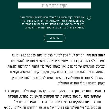
אני מסכים לקבל מקבוצת אלטשולר שחם הודעות שיווקיות ודברי
פרסומת באמצעות דואר אלקטרוני, מסרונים או כל אמצעי אחר.
ידוע לי כי אני רשאי לפנות לחברה בכל עת ולבטל הסכמתי זו
באמצעות פניה לחברה בכתב או באופן שבו שוגרה הפנייה.
להרשמה
הערות משפטיות:
המידע לעיל נכון למועד פרסומו ביום 26.08.2025 ומוגש
כמידע כללי בלבד. אין באמור ייעוץ ו/או שיווק פנסיוני מותאם למאפיינים
ולצרכים האישיים של כל אדם. אין באמור לעיל כדי להוות התחייבות להשגת
תשואה. בכפוף להוראות ההסדר התחיקתי, תקנוני קרנות הפנסיה וקופות
הגמל ונהלי החברה המנהלת, כפי שיהיו מעת לעת. בכפוף להוראות הדין,
תקנון הקופה ונהלי החברה המנהלת.
משיכה תתבצע בתוך 4 ימי עסקים ממועד קבלת בקשה מלאה ותקינה. ככל
שהמועד נופל על אחד משלושת ימי העסקים הראשונים בחודש, הפעולה
תתבצע ביום העסקים הרביעי באותו החודש. בעת משיכה הונית של
הכספים בכל גיל תשלמו מס בשיעור של 25% על הרווחים הריאליים. על אף