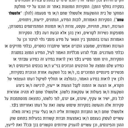
בסקירה בחלוף הזמן). הסקירות המוצגות באתר זה הוכנו על ידי מחלקת
המחקר של בית ההשקעות אלטשולר שחם ו/או מי מטעמה (להלן: "
אלטשולר
שחם
"). הסקירות האמורות, לרבות המידע, הנתונים, ידיעות, ניתוחים,
הערכות, דעות, תחזיות, טקסט, צורות ו/או תמונות המתפרסמים במסגרתן,
מסופקות כשירות לקוראים, ואין בהן אלא הבעת דעה בלבד. הסקירות
האמורות נערכו בהסתמך בין השאר על מידע פומבי גלוי לציבור וכן על
הערכות ואומדנים, שמטבע הדברים אפשר שיתבררו כחסרים, כבלתי מדויקים או
כבלתי מעודכנים. מבלי לגרוע מכלליות האמור לעיל, המידע המוצג במסגרת
הסקירות, הינו חומר מסייע בלבד ואין לראות במידע זה כמידע עובדתי או
כמידע שלם וממצה של ההיבטים הכרוכים בני"ע ו/או בנכסים הפיננסים ו/או
מכשירים פיננסיים המוזכרים בו, ו/או בכל השקעה אחרת הנזכרת בסקירות,
ולכן אין לראות במידע האמור, כהמלצה או תחליף לשיקול דעתו העצמאי של
הקורא, או הצעה או הזמנה לקבל הצעות או ייעוץ, לרכישה ו/או ביצוע
השקעות ו/או פעולות או עסקאות כלשהן. אלטשולר שחם לא תהיה אחראית
לכל נזק, ישיר או עקיף, שיגרם, אם יגרם, לצד כלשהו, כתוצאה מהסתמכות על
סקירות אלה והעושה בסקירות שימוש עושה זאת על דעתו ואחריותו בלבד.
אלטשולר שחם ו/או החברות הקשורות אליה ו/או בעלי עניין באיזה מאלה
עשויים לעסוק בעצמם ו/או באמצעות חברות קשורות בפעילות בתחום שוק
ההון והפיננסים, וכן עשויים להעניק שירותים הקשורים בכך ובכלל זאת לייעץ,