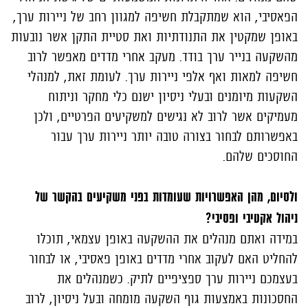
הפאסיבי, הוא שמתקבלת חשיפה למגוון רחב של ניירות ערך,
באופן שמקטין את התנודתיות ואת סטיית התקן אשר נובעות
מהשקעה בנייר ערך בודד. מעקב אחרי מדדים מאפשר לרוב
חשיפה למאות ואף אלפי ניירות ערך. לעומת זאת, למנהלי
השקעות מיומנים ובעלי ניסיון ישנם כלי מחקר וניתוח
מעמיקים אשר לרוב לא נגישים למשקיעים הפרטיים, ולכן
באפשרותם לבחור בצורה טובה יותר ניירות ערך עבור
החוסכים שלהם.
ולסיום, מהן האפשרויות שעומדות בפני משקיעים בהקשר של
ניהול אקטיבי ופסיבי?
במידה ואתם מנהלים את ההשקעה באופן עצמאי, תוכלו
להחליט האם לעקוב אחרי מדדים באופן פאסיבי, או לבחור
בעצמכם ניירות ערך ספציפיים לתיק. כשמנהלים את
החסכונות באמצעות גוף השקעה מומחה ובעל ניסיון, לרוב