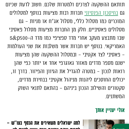
תותאם ההשקעה לצרכים ולמטרות שלכם. חשוב לדעת שכיום
גם
בחיסכון הפנסיוני
חברות רבות מציעות בנוסף למסלולים
המוכרים כמו מסלול כללי, מסלול אג"ח או מניות – גם
מסלולים פאסיביים. חלק מן החברות מציעות מסלול פאסיבי
שבו מתבצע מעקב אחרי מדד ספציפי כמו מדד ה-
s&p500
האמריקאי. בנוסף יש חברות אשר משלבות את שני העולמות
– פאסיבי לצד אקטיבי – ובמסלול ההשקעה שהן מציעות
ישנם מספר מדדים מאזור גאוגרפי אחד או יותר כפי שהן
רואות לנכון – במטרה להגדיל את הגיוון והפיזור. בדרך זו,
יכולים החוסכים ליהנות מניהול אקטיבי בבחירת מדדים,
סקטורים והשילוב הנכון ביניהם - בהתאם לתנאי השוק
המשתנים.
אולי יעניין אותך
למה ישראלים משאירים את הכסף בעו''ש –