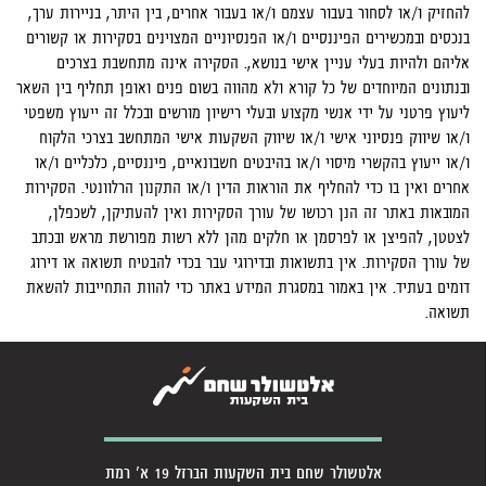
להחזיק ו/או לסחור בעבור עצמם ו/או בעבור אחרים, בין היתר, בניירות ערך,
בנכסים ובמכשירים הפיננסיים ו/או הפנסיוניים המצוינים בסקירות או קשורים
אליהם ולהיות בעלי עניין אישי בנושא,. הסקירה אינה מתחשבת בצרכים
ובנתונים המיוחדים של כל קורא ולא מהווה בשום פנים ואופן תחליף בין השאר
ליעוץ פרטני על ידי אנשי מקצוע ובעלי רישיון מורשים ובכלל זה ייעוץ משפטי
ו/או שיווק פנסיוני אישי ו/או שיווק השקעות אישי המתחשב בצרכי הלקוח
ו/או ייעוץ בהקשרי מיסוי ו/או בהיבטים חשבונאיים, פיננסיים, כלכליים ו/או
אחרים ואין בו כדי להחליף את הוראות הדין ו/או התקנון הרלוונטי. הסקירות
המובאות באתר זה הנן רכושו של עורך הסקירות ואין להעתיקן, לשכפלן,
לצטטן, להפיצן או לפרסמן או חלקים מהן ללא רשות מפורשת מראש ובכתב
של עורך הסקירות. אין בתשואות ובדירוגי עבר בכדי להבטיח תשואה או דירוג
דומים בעתיד. אין באמור במסגרת המידע באתר כדי להוות התחייבות להשאת
תשואה.
אלטשולר שחם בית השקעות הברזל 19 א' רמת