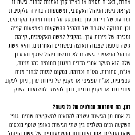
אחרת, באג"ח מסוים או באיזו קרן נאמנות לבחור. גישה זו
נקראת גישת הניהול האקטיבי, ומשמעותה בחירה סלקטיבית
ומודעת של ניירות ערך בהתבסס על ניתוח ומחקר מקדימים,
וכן תחזוקה שוטפת של תמהיל ההשקעות באמצעות קנייה
ומכירה של ניירות ערך. במקביל לגישה האקטיבית, קיימת
גישה נוספת שצברה תאוצה בעשורים האחרונים, והיא גישת
הניהול הפאסיבי. גישה זו לא דורשת ניהול שוטף והרעיון
שלה הוא מעקב אחרי מדדים במגוון תחומים כמו מניות,
אג"ח, סחורות, מט"ח וכדומה. במקום לנסות לבחור מניה
ספציפית, אג"ח ספציפי או מקבץ של ניירות ערך, ניתן לעקוב
אחרי מדד או מקבץ מדדים, ובכך להיצמד לתשואות השוק.
רונן, מה היתרונות הבולטים של כל גישה?
כל אחת מן הגישות עשויה להתאים למשקיעים שונים. גופי
השקעה רבים משלבים בין שתי הגישות באופן שוטף בנכסים
שהם מנהלים. אחד היתרונות המשמעותיים של גישת הניהול