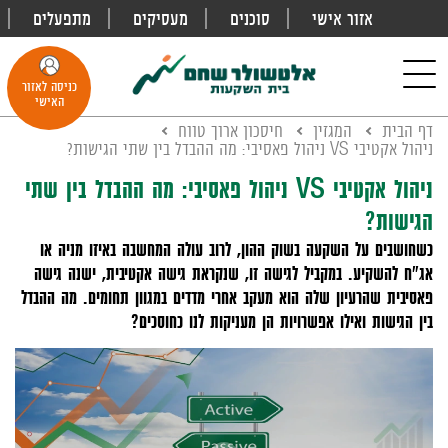
אזור אישי
סוכנים
מעסיקים
מתפעלים
פתח
חיפוש
Toggle
כניסה לאזור
navigation
האישי
דף הבית
המגזין
חיסכון ארוך טווח
ניהול אקטיבי VS ניהול פאסיבי: מה ההבדל בין שתי הגישות?
ניהול אקטיבי VS ניהול פאסיבי: מה ההבדל בין שתי
הגישות?
כשחושבים על השקעה בשוק ההון, לרוב עולה המחשבה באיזו מניה או
אג"ח להשקיע. במקביל לגישה זו, שנקראת גישה אקטיבית, ישנה גישה
פאסיבית שהרעיון שלה הוא מעקב אחרי מדדים במגוון תחומים. מה ההבדל
בין הגישות ואילו אפשרויות הן מעניקות לנו כחוסכים?