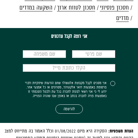
חסכון פנסיוני
חסכון לטווח ארוך
השקעה במדדים
מדדים
אני רוצה לקבל עדכונים
אני מסכים לקבל מקבוצת אלטשולר שחם הודעות שיווקיות ודברי
פרסומת באמצעות דואר אלקטרוני, מסרונים או כל אמצעי אחר.
ידוע לי כי אני רשאי לפנות לחברה בכל עת ולבטל הסכמתי זו
באמצעות פניה לחברה בכתב או באופן שבו שוגרה הפנייה.
להרשמה
הערות משפטיות:
הסקירה היא מיום 01/08/2022 וכלל האמור בה מתייחס למצב
הקיים והידוע נכון למועד זה (ייתכנו שינויים בנתונים ובמידע המפורטים