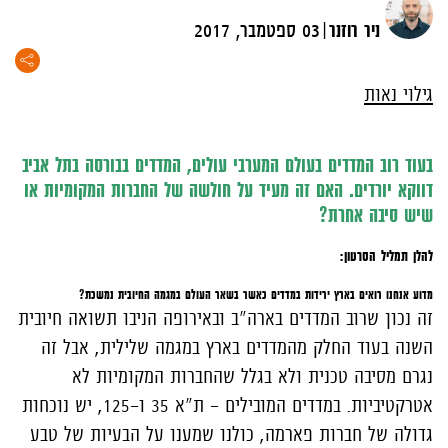
|
ניר רוזנר
03 ספטמבר, 2017
גילוי נאות
בעוד רוב המדדים בעולם המערבי עולים, המדדים בבורסה בתל אביב
דווקא יורדים. האם זה מעיד על חולשה של החברות המקומיות או
שיש סיבה אחרת?
להלן תמליל הסרטון:
מדוע אנחנו רואים בארץ ירידות במדדים כאשר בשאר העולם במגמה החיובית נמשכת?
זה נכון שרוב המדדים בארה"ב ובאירופה הניבו תשואה חיובית
השנה בעוד החלק מהמדדים בארץ במגמה שלילית, אבל זה
נגרם מסיבה טכנית ולא בגלל שהחברות המקומיות לא
אטרקטיביות. במדדים המובילים - ת"א 35 ו-125, יש נוכחות
גדולה של חברות פארמה, כולנו שמענו על הבעיות של טבע