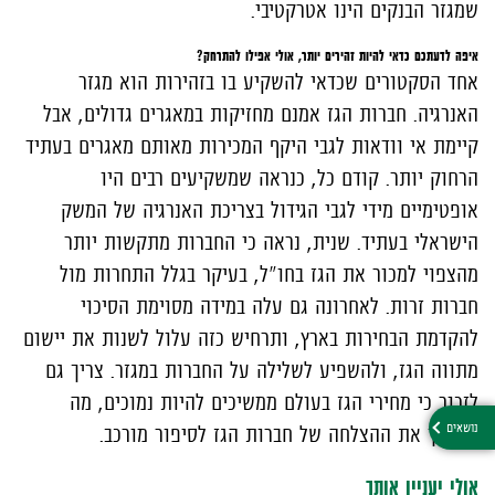
שמגזר הבנקים הינו אטרקטיבי.
איפה לדעתכם כדאי להיות זהירים יותר, אולי אפילו להתרחק?
אחד הסקטורים שכדאי להשקיע בו בזהירות הוא מגזר
האנרגיה. חברות הגז אמנם מחזיקות במאגרים גדולים, אבל
קיימת אי וודאות לגבי היקף המכירות מאותם מאגרים בעתיד
הרחוק יותר. קודם כל, כנראה שמשקיעים רבים היו
אופטימיים מידי לגבי הגידול בצריכת האנרגיה של המשק
הישראלי בעתיד. שנית, נראה כי החברות מתקשות יותר
מהצפוי למכור את הגז בחו"ל, בעיקר בגלל התחרות מול
חברות זרות. לאחרונה גם עלה במידה מסוימת הסיכוי
להקדמת הבחירות בארץ, ותרחיש כזה עלול לשנות את יישום
מתווה הגז, ולהשפיע לשלילה על החברות במגזר. צריך גם
לזכור כי מחירי הגז בעולם ממשיכים להיות נמוכים, מה
שהופך את ההצלחה של חברות הגז לסיפור מורכב.
אולי יעניין אותך