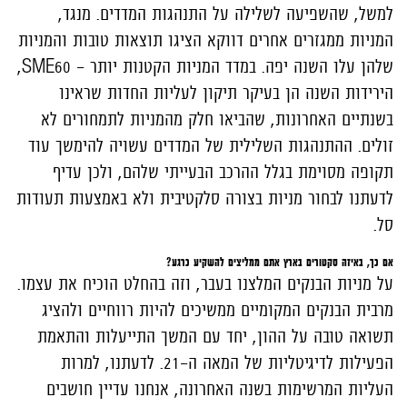
למשל, שהשפיעה לשלילה על התנהגות המדדים. מנגד,
המניות ממגזרים אחרים דווקא הציגו תוצאות טובות והמניות
שלהן עלו השנה יפה. במדד המניות הקטנות יותר - SME60,
הירידות השנה הן בעיקר תיקון לעליות החדות שראינו
בשנתיים האחרונות, שהביאו חלק מהמניות לתמחורים לא
זולים. ההתנהגות השלילית של המדדים עשויה להימשך עוד
תקופה מסוימת בגלל ההרכב הבעייתי שלהם, ולכן עדיף
לדעתנו לבחור מניות בצורה סלקטיבית ולא באמצעות תעודות
סל.
אם כך, באיזה סקטורים בארץ אתם ממליצים להשקיע כרגע?
על מניות הבנקים המלצנו בעבר, וזה בהחלט הוכיח את עצמו.
מרבית הבנקים המקומיים ממשיכים להיות רווחיים ולהציג
תשואה טובה על ההון, יחד עם המשך התייעלות והתאמת
הפעילות לדיגיטליות של המאה ה-21. לדעתנו, למרות
העליות המרשימות בשנה האחרונה, אנחנו עדיין חושבים