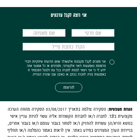
אני רוצה לקבל עדכונים
אני מסכים לקבל מקבוצת אלטשולר שחם הודעות שיווקיות ודברי
פרסומת באמצעות דואר אלקטרוני, מסרונים או כל אמצעי אחר.
ידוע לי כי אני רשאי לפנות לחברה בכל עת ולבטל הסכמתי זו
באמצעות פניה לחברה בכתב או באופן שבו שוגרה הפנייה.
להרשמה
הערות משפטיות:
הסקירה צולמה בתאריך 03/08/2017 הסקירה מהווה הערכה
מקצועית בלבד. לחברה ו/או לחברות הקשורות אליה עשוי להיות עניין אישי
בנושא והיא/הן עשויות להחזיק ו/או לסחור בעבור עצמם ו/או בעבור אחרים,
בניירות הערך המצוינים במידע באתר. אין לראות באמור כהמלצה ו/או תחליף