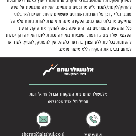
לשיווק השקעות המתחשב בצרכי הלקוח, או הזמנה לייעוץ כאמור ו/או הצעה
להחזיק/לקנות/למכור ני"ע או נכסים פיננסיים. הסקירה מתבססת על מידע
פומבי וגלוי , וכן על הערכות ואומדנים שעשויים להיות חסרים ו/או בלתי
מדוייקים או בלתי מעודכנים. הסקירה אינה מתיימרת להוות ניתוח מלא של
כלל הנושאים המפורטים בה והיא אינה באה להחליף את שיקול הדעת
העצמאי של הצופה. הדעות המובאות בסקירה נכונות ליום הסקירה והן יכולות
להשתנות בכל עת ללא הצורך בהודעה כלשהי. אין להעתיק, להפיץ, לשדר או
לפרסם ברבים את הסקירה ללא אישור מראש.
אלטשולר שחם בית השקעות הברזל 19 א' רמת
החייל תל אביב 6971026
*5054
sherut@altshul.co.il