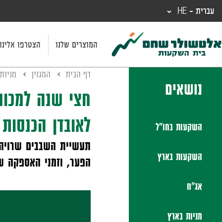
עברית - HE
המוצרים שלנו
הצטרפו אלינו
דף הבית
המגזין
מניות
נושאים
חצי שנה למכונ
לאובדן הכנסות 
השקעות בחו"ל
תעשיית השבבים שרויה 
השקעות בארץ
הפער, וזמני האספקה ש
אג"ח
מניות בארץ