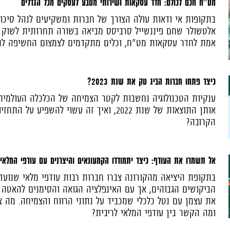
מט''ח חכם לכולם: חדר עסקאות ושירותי מטבע לעסקים מכל הגדלים
בתקופות אי ודאות עולה הצורך של חברות ומשקיעים לנהל סיכו
אלטשולר שחם פיננשייל סרביסס מביאה בשורה תחרותית לשוק ע
אמת לחדר עסקאות מט"ח, וכלים מתקדמים לצמצום החשיפה לת
כיצד פתחו חברות הביג טק את שנת 2023?
ענקיות הטכנולוגיה נחשבות לקטר הצמיחה של הכלכלה העולמית.
אותן התוצאות של שנת 2022, ואיך זה עשוי להשפיע 
הקרובה?
אל תשמרו את העודף: כיצד יתמודדו הקמעונאים והיצרנים עם עודפי המלאי
בתקופת היציאה מהקורונה צברו חברות רבות עודפי מלאי שנועדו
הביקושים הגבוהים, אך עם האינפלציה הגואה והסימנים להאטה 
את עצמן עם נטל כלכלי שמכביד על נתוני הרווח והצמיחה. מה צ
ומה הקשר בין עודפי המלאי לריבית?