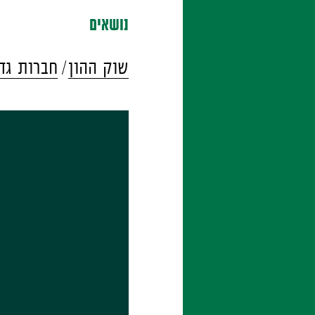
נושאים
שוק ההון
חברות גד