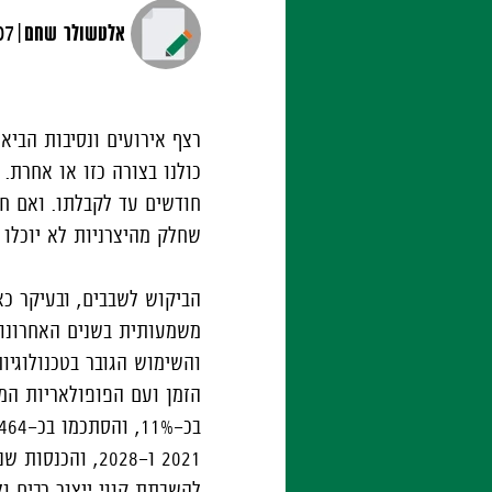
|
אלטשולר שחם
07 נובמבר, 
כולנו בצורה כזו או אחרת
חודשים עד לקבלתו. ואם ח
שחלק מהיצרניות לא יוכלו 
הביקוש לשבבים, ובעיקר כא
משמעותית בשנים האחרונות
והשימוש הגובר בטכנולוגיו
הזמן ועם הפופולאריות המ
בכ-11%, והסתכמו בכ-464 מיליארד דולרים. חברת המחקר
להשבתת קווי ייצור רבים ו