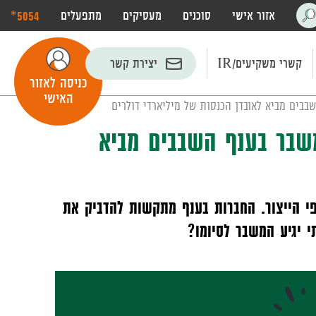
‎*5054
אזור אישי
סוכנים
מעסיקים
מתפעלים
פתח
חיפוש
קשרי משקיעים/IR
יצירת קשר
כניסה לאזור
האישי
בבים מביא לאובדן הכנסות של מיליארדי דולרים
משבר בענף השבבים מביא
י הייצור. החברות בענף מתקשות להדביק את
 יגיע המשבר לסיומו?