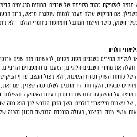
חוזים לאספקת כמות מסוימת של שבבים. החוזים מבטיחים קדימו
בשבילן. אם הביקוש עולה מעבר לכמות שנסגרה מראש, ברוב הפעמי
שלי השוק, כושר הייצור המוגבל והמחסור בחומרי הגלם – לא נית
יארדי דולרים
ו לעליית מחירים בשבבים מסוג מסוים, לראשונה מזה שנים ארוכ
תעלה את מחירי השבבים הלוגיים, המעבדים והמעבדים הגרפיים. 
ל כוחות השוק וכורח הנסיבות, ולא ניצול המצב. עודף הביקוש 
מחירים טבעית, הלקוחות היו מוכנים לשלם כמה שצריך. עם זאת, 
ח מפצה על ההשקעה הנדרשת בפתרון בעיות האספקה והשילוח. ב
 של עשרות מיליארדי דולרים. משך הזמן הנדרש לכך הוא כמה שני
ת אנשי צוות. בקיצור, פעולה מורכבת הדורשת תכנון והכנה שלא