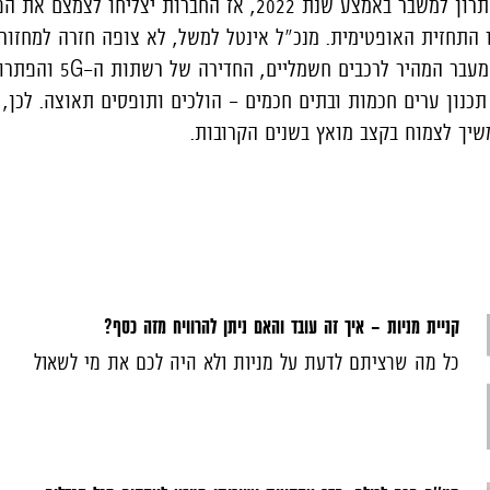
ההערכות צופות שיימצא פתרון למשבר באמצע שנת 2022, אז החברות יצליחו 
 התחזית האופטימית. מנכ"ל אינטל למשל, לא צופה חזרה למחזור 
G
והפתרו
תכנון ערים חכמות ובתים חכמים - הולכים ותופסים תאוצה. לכן, 
שיך לצמוח בקצב מואץ בשנים הקרובות.
קניית מניות - איך זה עובד והאם ניתן להרוויח מזה כסף?
כל מה שרציתם לדעת על מניות ולא היה לכם את מי לשאול