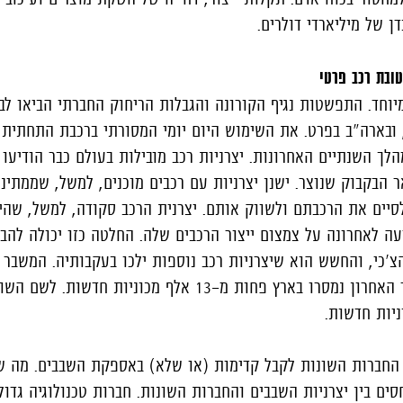
דן של מיליארדי דולרים.
ובת רכב פרטי
וחד. התפשטות נגיף הקורונה והגבלות הריחוק החברתי הביאו לב
 ובארה"ב בפרט. את השימוש היום יומי המסורתי ברכבת התחתית 
הלך השנתיים האחרונות. יצרניות רכב מובילות בעולם כבר הודיעו 
אר הבקבוק שנוצר. ישנן יצרניות עם רכבים מוכנים, למשל, שממתינ
לסיים את הרכבתם ולשווק אותם. יצרנית הרכב סקודה, למשל, שה
יעה לאחרונה על צמצום ייצור הרכבים שלה. החלטה כזו יכולה להב
'כי, והחשש הוא שיצרניות רכב נוספות ילכו בעקבותיה. המשבר 
על ישראל, כאשר בספטמבר האחרון נמסרו בארץ פחות מ-13 אלף מכוניו
ל החברות השונות לקבל קדימות (או שלא) באספקת השבבים. מה 
ים בין יצרניות השבבים והחברות השונות. חברות טכנולוגיה גדול