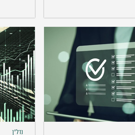
נדל"ן