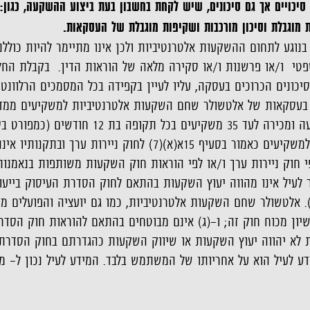
כויים אך גם סיכונים, שיש לקחת בחשבון בעת ביצוע ההשקעה, כגון: סי
לות מוגבלת וסיכון מורכבות ושקיפות מוגבלת של העסקאות.
 בנוגע לתחום ההשקעות אלטרנטיביות ולכן אינו מתיימר להיות כולל
משפטי ו/או פרשנות ו/או סקירה מלאה של הוראות הדין. בקבלת ה
סיכונים הכרוכים בעסקה, עליו לעיין בקפידה בכל המסמכים הרלוונט
קאות של אלטשולר שחם השקעות אלטרנטיביות למשקיעים ממדינת 
בתוספת הראשונה לחוק ניירות ערך או למשקיעים כאמור בס
ר לעיל אינו מהווה יעוץ השקעות בהתאם לחוק הסדרת העיסוק בייע
 העיסוק"). אלטשולר שחם השקעות אלטרנטיביות, כמו גם יועציה והפועלי
יון מכוח חוק זה; ו-(ג) אינם מבוטחים בהתאם להוראות חוק הסדרת
א יהווה יעוץ השקעות או שיווק השקעות כהגדרתם בחוק הסדרת ה
עיל הוא על אחריותו של המשתמש בלבד. המידע לעיל נכון ל- מרץ 25