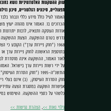
שוק ההשקעות האלטרנטיביות נושא בחובו סי
תפעוליים, סיכונים רגולטוריים, סיכון נזי
האמור לעיל כולל מידע כללי ונבחר בלבד
הכרוכים בו. האמור אינו מהווה יעוץ 
אודות העסקה ותנאיה, לרבות יתרונות ו
נדרש בטרם ההשקעה. הצעת ההשקעה בעס
על ידי רשות ניירות ערך בישראל. האמו
התשנ"ה-1995 ("חוק הסדרת
חוק הסדרת העיסוק; (ב) אינם בעלי ריש
אפשרות השקעה במסגרת הצעה עתידית ל
כלשהי על כספי ההשקעה. השימוש במידע ל
גילוי נאות >>
,
הצהרת נגישות >>