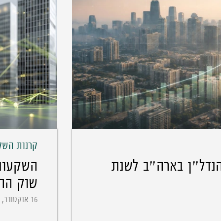
קרנות השק
נדל״ן בארה״ב לשנת
שוק הה
16 אוקטובר, 2025