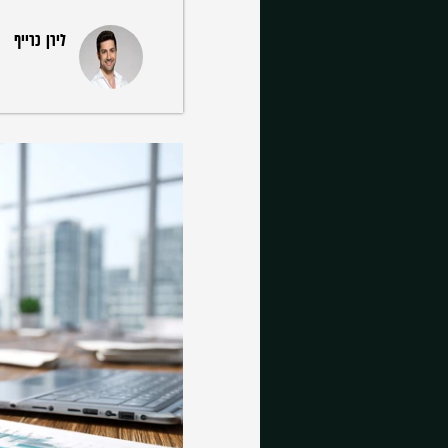
לירן כרייף