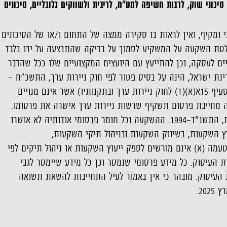
כוני שוק, לרבות חשיפה למט"ח, לריבית ולשווקים גלובליים, סיכונים
ני ומקיף, ואין לראות בו סקירה ממצה של התחום ו/או של הסיכונים
חלטת השקעה על המשקיע לסמוך על בדיקה שהתבצעה על ידו בלבד
יים לעסקה, וכן להתייעץ עם היועצים המקצועיים שלו ככל שהדבר
ישראל, הינה על בסיס פטור לפי חוק ניירות ערך, התשכ"ח -
1968 ("חוק ניירות ערך") הקובע כי הצעה ומכירה לעד 35 משקיעים בכל תקופה בת 12 חודשים (כמפורט בסעיף 15א(א)(1) לחוק ניירות ערך ובתקנותיו) אשר אינם מנויים
עיף 15א(א)(7) לחוק ניירות ערך ובתקנותיו אינה מחייבת פרסום תשקיף שרשות ניירות ערך אישרה את פרסומו.
לאור האמור, ההשקעה אינה מוסדרת לפי חוק ניירות ערך ו/או לפי הוראות חוק השקעות משותפות בנאמנות, התשנ"ד-1994. ההשקעה וכל חומר פרסומי אודותיה לא אושרו
וץ השקעות, בשיווק השקעות ובניהול תיקי השקעות,
ם מטעמה (א) אינם מורשים לספק ייעוץ השקעות או ניהול תיקים לפי
 העיסוק. כל מידע פרסומי שנמסר וכן כל מידע שיימסר לגבי
עיסוק. מובהר כי אין באמור לעיל התחייבות להשאת תשואה
20.