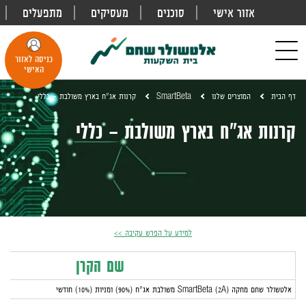
אזור אישי
סוכנים
מעסיקים
מתפעלים
פתח
חיפוש
Toggle
כניסה לאזור
navigation
האישי
דף הבית
המוצרים שלנו
SmartBeta
קרנות אג"ח בארץ משולבת - כללי
קרנות אג"ח בארץ משולבת - כללי
למידע על הפרש עקיבה >>
שם הקרן
אלטשולר שחם מחקה (2A) SmartBeta משולבת אג"ח (90%) ומניות (10%) חודשי