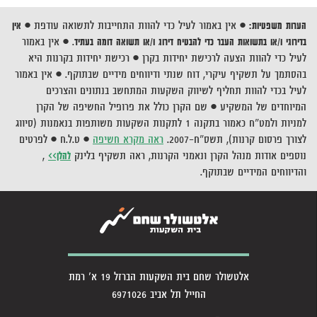
הערות משפטיות:
• אין באמור לעיל כדי להוות התחייבות לתשואה עודפת
•
אין
בדירוגי ו/או בתשואות העבר כדי להבטיח דירוג ו/או תשואה דומה בעתיד
.
• אין באמור
לעיל כדי להוות הצעה לרכישת יחידות בקרן • רכישת יחידות בקרנות היא
בהסתמך על תשקיף עיקרי, דוח שנתי ודיווחים מידיים שבתוקף. • אין באמור
לעיל בכדי להוות תחליף לשיווק השקעות המתחשב בנתונים והצרכים
המיוחדים של המשקיע • שם הקרן כולל את פרופיל החשיפה של הקרן
למניות ולמט"ח כאמור בתקנה 1 לתקנות השקעות משותפות בנאמנות (סיווג
לצורך פרסום קרנות), תשס"ח-2007.
ראה מקרא חשיפה
• ט.ל.ח
•
לפרטים
נוספים אודות מנהל הקרן ונאמני הקרנות, ראה תשקיף בלינק
להלן>>
,
והדיווחים המידיים שבתוקף.
אלטשולר שחם בית השקעות הברזל 19 א' רמת
החייל תל אביב 6971026