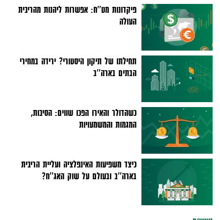
פיקדונות מט''ח: אפשרות ליהנות מהריבית
העולה
תחילתו של תיקון היסטורי? ירידה במחירי
הבתים בארה''ב
כשהדולר והאירו הפכו שווים: הסיבות,
המגמות והמשמעויות
כיצד משפיעות האינפלציה ועליית הריבית
בארה''ב ובעולם על שוק האג''ח?