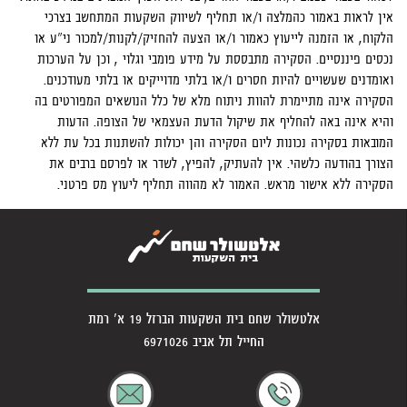
אין לראות באמור כהמלצה ו/או תחליף לשיווק השקעות המתחשב בצרכי
הלקוח, או הזמנה לייעוץ כאמור ו/או הצעה להחזיק/לקנות/למכור ני"ע או
נכסים פיננסיים. הסקירה מתבססת על מידע פומבי וגלוי , וכן על הערכות
ואומדנים שעשויים להיות חסרים ו/או בלתי מדוייקים או בלתי מעודכנים.
הסקירה אינה מתיימרת להוות ניתוח מלא של כלל הנושאים המפורטים בה
והיא אינה באה להחליף את שיקול הדעת העצמאי של הצופה. הדעות
המובאות בסקירה נכונות ליום הסקירה והן יכולות להשתנות בכל עת ללא
הצורך בהודעה כלשהי. אין להעתיק, להפיץ, לשדר או לפרסם ברבים את
הסקירה ללא אישור מראש. האמור לא מהווה תחליף ליעוץ מס פרטני.
אלטשולר שחם בית השקעות הברזל 19 א' רמת
החייל תל אביב 6971026