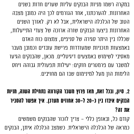
במקרה רשמו מניות הבנקים עליות שערים חדות בשנים
האחרונות. להערכתנו, אחד הגורמים לכך היה כמובן מצבה
הטוב של הכלכלה הישראלית, אבל לא רק. לאורך השנים
האחרונות ביצעו הבנקים שורה ארוכה של צעדי התייעלות,
שכללו בין היתר סגירה של סניפים, צמצום כוח האדם
באמצעות תוכניות שמעודדות פרישת עובדים וכמובן מעבר
מאסיבי לשימוש באמצעים דיגיטליים. מכאן, שהבנקים הגיעו
למשבר עם פרמטרים חזקים: יעילות תפעולית גבוהה ויחס
הלימות הון מעל למינימום שבו הם מחויבים.
2. סיון, ובכל זאת, מאז פרוץ משבר הקורונה בתחילת השנה, מניות
הבנקים איבדו בין כ-20 ל-30 אחוזים מערכן. איך אפשר להסביר
את זה?
קודם כל, ובאופן כללי - צריך לזכור שהבנקים משמשים
כמראה של הכלכלה הישראלית. כשמצב הכלכלה איתן, הבנקים