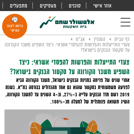
אזור אישי
סוכנים
מעסיקים
מתפעלים
פתח
חיפוש
Toggle
כניסה לאזור
navigation
האישי
דף הבית
המגזין
אג"ח
צעדי התייעלות והפרשות להפסדי אשראי: כיצד השפיע משבר הקורונה
על סקטור הבנקים בישראל?
צעדי התייעלות והפרשות להפסדי אשראי: כיצד
השפיע משבר הקורונה על סקטור הבנקים בישראל?
אחרי שנים של פריחה במניות הבנקים בישראל, משבר הקורונה הביא
לפגיעה משמעותית בסקטור שהוא גם אחד מהגדולים בבורסה בת"א. בשנת
2019 רשם מדד הבנקים עלייה ב-27%, וב-4 השנים עד למשבר הקורונה,
השיג תשואה פנומנלית של למעלה מכ-100%.