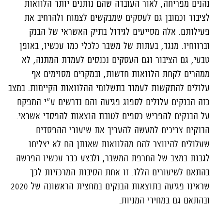
נהנים מפריחה, לאור העובדה שהם נותנים יותר הלוואות
לציבור וכמובן גם לעסקים שמבקשים לצמוח ולהרחיב את
פעילותם. אלה מסייעים לגידול בתיק האשראי של הבנק
וברווחיו. מנגד, בעתות של משבר כלכלי כמו עכשיו, באופן
טבעי, גם הציבור וגם העסקים נכנסים לעמדת המתנה, לא
ממהרים לקחת הלוואות חדשות, ובמקרים מסוימים אף
עלולים להתקשות לעמוד בתשלומי ההלוואות הקיימות. במצב
כזה הבנקים עלולים לספוג פגיעה והם נדרשים ע"י המפקח
על הבנקים להפריש כספים לטובת הוצאות להפסדי אשראי.
הבנקים צריכים למעשה להעריך את שיעורי ההפסדים
שעלולים להיווצר להם מהלוואות שאותן הם לא יצליחו
לגבות במצב של החרפת המשבר, ולבצע כבר עכשיו הפרשה
בהתאם לשיעורים הללו. זו אחת הסיבות המרכזיות לכך
שראינו פגיעה בתוצאות הבנקים במחצית הראשונה של 2020
ובהתאם גם במחירי המניות.