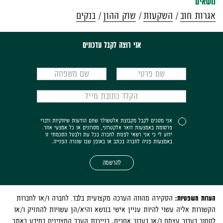
נושאים
אגרות חוב
השקעות
שוק ההון
בנקים
אני רוצה לקבל עדכונים
אני מסכים לקבל מקבוצת אלטשולר שחם הודעות שיווקיות ודברי
פרסומת באמצעות דואר אלקטרוני, מסרונים או כל אמצעי אחר.
ידוע לי כי אני רשאי לפנות לחברה בכל עת ולבטל הסכמתי זו
באמצעות פניה לחברה בכתב או באופן שבו שוגרה הפנייה.
להרשמה
הערות משפטיות:
הסקירה מהווה הערכה מקצועית בלבד. לחברה ו/או לחברות
הקשורות אליה עשוי להיות עניין אישי בנושא והיא/הן עשויות להחזיק ו/או
לסחור בעבור עצמם ו/או בעבור אחרים, בניירות הערך המצוינים במידע באתר.