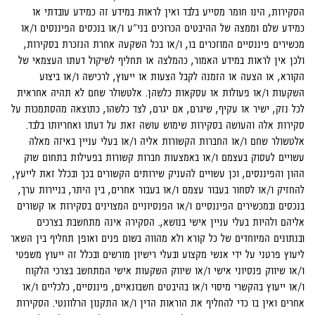
הסקירות, הינו חומר מסייע בלבד ואין לראות במידע זה כמידע עובדתי או
כמידע שלם וממצה של ההיבטים הכרוכים בני"ע ו/או בנכסים הפיננסים ו/או
מכשירים פיננסיים המוזכרים בו, ו/או בכל השקעה אחרת הנזכרת בסקירות,
ולכן אין לראות במידע האמור, כהמלצה או תחליף לשיקול דעתו העצמאי של
הקורא, או הצעה או הזמנה לקבל הצעות או ייעוץ, לרכישה ו/או ביצוע
השקעות ו/או פעולות או עסקאות כלשהן. אלטשולר שחם לא תהיה אחראית
לכל נזק, ישיר או עקיף, שיגרם, אם יגרם, לצד כלשהו, כתוצאה מהסתמכות על
סקירות אלה והעושה בסקירות שימוש עושה זאת על דעתו ואחריותו בלבד.
אלטשולר שחם ו/או החברות הקשורות אליה ו/או בעלי עניין באיזה מאלה
עשויים לעסוק בעצמם ו/או באמצעות חברות קשורות בפעילות בתחום שוק
ההון והפיננסים, וכן עשויים להעניק שירותים הקשורים בכך ובכלל זאת לייעץ,
להחזיק ו/או לסחור בעבור עצמם ו/או בעבור אחרים, בין היתר, בניירות ערך,
בנכסים ובמכשירים הפיננסיים ו/או הפנסיוניים המצוינים בסקירות או קשורים
אליהם ולהיות בעלי עניין אישי בנושא,. הסקירה אינה מתחשבת בצרכים
ובנתונים המיוחדים של כל קורא ולא מהווה בשום פנים ואופן תחליף בין השאר
ליעוץ פרטני על ידי אנשי מקצוע ובעלי רישיון מורשים ובכלל זה ייעוץ משפטי
ו/או שיווק פנסיוני אישי ו/או שיווק השקעות אישי המתחשב בצרכי הלקוח
ו/או ייעוץ בהקשרי מיסוי ו/או בהיבטים חשבונאיים, פיננסיים, כלכליים ו/או
אחרים ואין בו כדי להחליף את הוראות הדין ו/או התקנון הרלוונטי. הסקירות