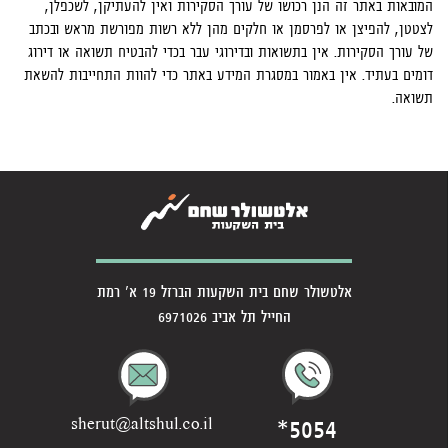
המובאות באתר זה הנן רכושו של עורך הסקירות ואין להעתיקן, לשכפלן,
לצטטן, להפיצן או לפרסמן או חלקים מהן ללא רשות מפורשת מראש ובכתב
של עורך הסקירות. אין בתשואות ובדירוגי עבר בכדי להבטיח תשואה או דירוג
דומים בעתיד. אין באמור במסגרת המידע באתר כדי להוות התחייבות להשאת
תשואה.
אלטשולר שחם בית השקעות הברזל 19 א' רמת
החייל תל אביב 6971026
*5054
sherut@altshul.co.il