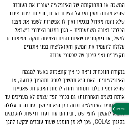
המשכה או התחזקותה של האינפלציה יעוררו את העובדה
שהיא מהווה מעין מס על הציבור הרחב, ובייחוד עבור ציבור
שלא נהנה מגידול בנכסיו ואין לו אפשרות לשפר את מצבו
הכלכלי בצורה משמעותית – כגון במגזר הציבורי בישראל
למשל, או בסקטורים שאינם נהנים מצמיחה חזקה. מציאות זו
עלולה להעמיד את המשק והקואליציה בפני אתגרים
תקציביים ואף סיכון של סכסוכי עבודה.
בנקודה הנוכחית נראה כי אין קונצנזוס באשר למגמה
האינפלציונית. האם היא תמשיך לטפס ותהפוך קבועה, או
שהיא זמנית בלבד ותחזור חזרה לרמות האפסיות שאפיינו
אותה בשנים האחרונות? גם בכירי הפד עצמם לא מעריכים עד
לאן תטפס האינפלציה וכמה זמן היא תימשך. עובדה זו עלולה
להביא להמשך לחצי שכר, וביניהם עוד ועוד דרישות להסכמים
בסגנון COLAs, שכן לא מן הנמנע שעוד עובדים יבקשו להגן