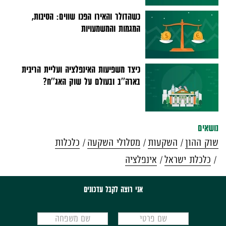
כשהדולר והאירו הפכו שווים: הסיבות,
המגמות והמשמעויות
כיצד משפיעות האינפלציה ועליית הריבית
בארה''ב ובעולם על שוק האג''ח?
נושאים
שוק ההון
השקעות
מסלולי השקעה
כלכלות
כלכלת ישראל
אינפלציה
אני רוצה לקבל עדכונים