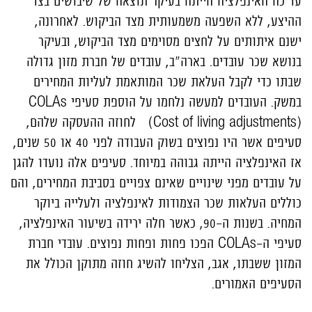
עד כה האינפלציה הייתה בעיקר תוצאה של שיבושים בצד
ההיצע, ללא השפעה משמעותית מצד הביקוש. לאחרונה,
ישנם איתותים על לחצים מסוימים מצד הביקוש, ובעיקר
בנושא שכר עובדים. בארה"ב, עובדים של חברת מזון גדולה
שבתו כדי לקבל העלאת שכר המותאמת לעליות המחירים
במשק. העובדים למעשה נלחמו על הוספת סעיפי COLAs
(Cost of living adjustments) לחוזה ההעסקה שלהם,
סעיפים אשר היו נפוצים בשוק העבודה לפני 40 או 50 שנים,
אז האינפלציה הייתה גבוהה במיוחד. סעיפים אלה נועדו להגן
על עובדים מפני שינויים שאינם צפויים בסביבת המחירים, והם
כוללים העלאות שכר הצמודות לאינפלציה ולעלייה ביוקר
המחיה. בשנות ה-90, כאשר חלה ירידה בשיעור האינפלציה,
סעיפי ה-COLAs הפכו פחות ופחות נפוצים. עובדי חברת
המזון ששבתו, אגב, הצליחו להשיג חוזה מתוקן הכולל את
הסעיפים האמורים.