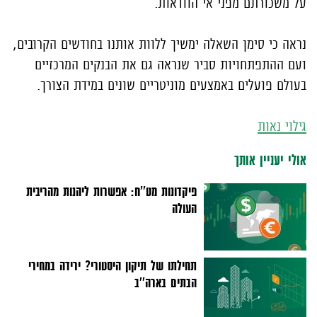
על משכורתם מפני אי הוודאות.
נראה כי סימן השאלה ימשיך ללוות אותנו בחודשים הקרובים,
ועם ההתפתחויות סביר שנראה גם את הבנקים המרכזיים
בעולם פועלים באמצעים מוניטריים שונים במידת הצורך.
גילוי נאות
אולי יעניין אותך
פיקדונות מט''ח: אפשרות ליהנות מהריבית
העולה
תחילתו של תיקון היסטורי? ירידה במחירי
הבתים בארה''ב