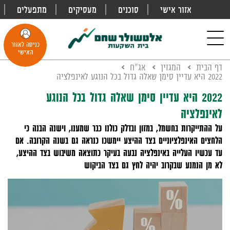
אזור אישי
סוכנים
מעסיקים
מתפעלים
פתח
חיפוש
Toggle
כניסה לאזור
navigation
האישי
דף הבית
המגזין
אג"ח
2022 היא עדיין סימן שאלה גדול בכל הנוגע לאינפלציה
2022 היא עדיין סימן שאלה גדול בכל הנוגע
לאינפלציה
על ההתייקרות בחשמל, במזון ובדלק כולנו כבר שמענו, וישנה הבנה כי
הלחצים האינפלציוניים בצד ההיצע יימשכו כנראה גם בשנה הקרובה. אם
עד עכשיו העלייה באינפלציה נבעה בעיקר כתוצאה משיבוש בצד ההיצע,
לא מן הנמנע שבקרוב יהיה לחץ גם בצד הביקוש