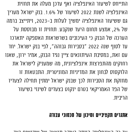
התייחס לשיעור האינפלציה ואף עדכן מעלה את תחזית
האינפלציה לשנת 2022 לשיעור של 1.6%. בנק ישראל מעריך
גם ששיעור האינפלציה ימשיך לעלות ב-2023, ויתייצב ברמה
של 2%, אמצע תחום היעד שנקבע. תחזית זו מבוססת על
הערכה של הבנק כי העיכובים בשרשראות האספקה יתארכו
עד לסוף שנה 2022 "בסבירות גבוהה", לפי בנק ישראל. יחד
עם זאת, במסיבת העיתונאים ציין נגיד הבנק, אמיר ירון, שאנו
רחוקים מהתפרצות אינפלציונית, מה שמעניק לישראל את
הלוקסוס לבחון את המדיניות המוניטרית. התבטאות זו
מחזקת את הסבירות לכך שבנק ישראל ימתין תחילה לצעדיו
של הפד האמריקאי בטרם ינקוט בצעדים לשינוי בשיעור
הריבית.
אתגרים תקציביים וסיכון של סכסוכי עבודה