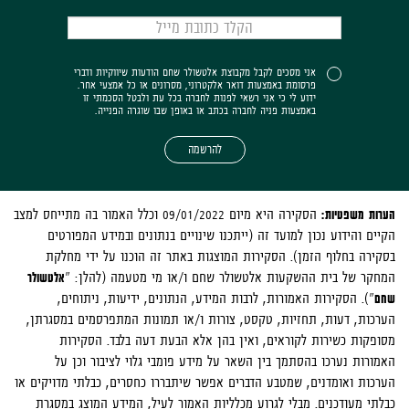
אני מסכים לקבל מקבוצת אלטשולר שחם הודעות שיווקיות ודברי
פרסומת באמצעות דואר אלקטרוני, מסרונים או כל אמצעי אחר.
ידוע לי כי אני רשאי לפנות לחברה בכל עת ולבטל הסכמתי זו
באמצעות פניה לחברה בכתב או באופן שבו שוגרה הפנייה.
להרשמה
הערות משפטיות:
הסקירה היא מיום 09/01/2022 וכלל האמור בה מתייחס למצב
הקיים והידוע נכון למועד זה (ייתכנו שינויים בנתונים ובמידע המפורטים
בסקירה בחלוף הזמן).
הסקירות המוצגות באתר זה הוכנו על ידי מחלקת
המחקר של בית ההשקעות אלטשולר שחם ו/או מי מטעמה (להלן: "
אלטשולר
שחם
"). הסקירות האמורות, לרבות המידע, הנתונים, ידיעות, ניתוחים,
הערכות, דעות, תחזיות, טקסט, צורות ו/או תמונות המתפרסמים במסגרתן,
מסופקות כשירות לקוראים, ואין בהן אלא הבעת דעה בלבד. הסקירות
האמורות נערכו בהסתמך בין השאר על מידע פומבי גלוי לציבור וכן על
הערכות ואומדנים, שמטבע הדברים אפשר שיתבררו כחסרים, כבלתי מדויקים או
כבלתי מעודכנים. מבלי לגרוע מכלליות האמור לעיל, המידע המוצג במסגרת