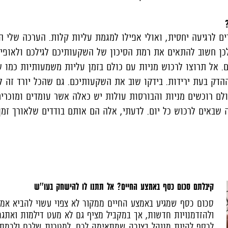
ם לרגיעה יחסית, ואולי אפילו למגמת עליות קלות. הערכה שלי 
לכן חשוב להתאים את רמת הסיכון של השקעותיכם לגילכם ולאופי 
. אל תרוצו לרכוש מניות עם כולם בזמן עליות משמעותיות כמו 
הדק בעת ירידות. בידקו שוב את השקעותיכם. גם שהכל יורד זה 
לם רוכשים מניות והבורסות עולות יש כאלה אשר עומדים ומוכרים
 שבאים לרכוש כל יום. לדעתי, אלה הם אותם בודדים שלאורך זמן י
קיבלתם סכום כסף באמצע החיים? אל תתנו לו להישחק בעו''ש
סכום כסף שמגיע באמצע החיים ממקור לא צפוי עשוי להביא אמ
ולהזדמנויות חדשות, אך במקביל מציף גם לא מעט דילמות ואתגרי
לכסף להיות מנוהל בצורה שמתאימה לכם, למטרות שלכם ולרמת 