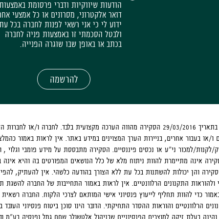
הודעות שיווקיות ודברי פרסומת באמצעות
דואר אלקטרוני, מסרונים או כל אמצעי אחר
ידוע לי כי אני רשאי לפנות לחברה בכל עת
ולבטל הסכמתי זו באמצעות פניה לחברה
בכתב או באופן שבו שוגרה הפנייה.
להרשמה
הסקירה צולמה בתאריך 29/03/2016 הסקירה מהווה הערכה מקצועית בלבד. לחברה 
 ו/או בעבור אחרים, בניירות הערך המצוינים במידע באתר. אין לראות באמור כהמ
ק/לקנות/למכור ני"ע או נכסים פיננסיים. הסקירה מתבססת על מידע פומבי וגלוי , ו
הסקירה אינה מתיימרת להוות ניתוח מלא של כלל הנושאים המפורטים בה והיא אינ
הסקירה והן יכולות להשתנות בכל עת ללא הצורך בהודעה כלשהי. אין להעתיק, להפ
ולהוראות התקנונים הרלוונטיים. אין לראות באמור התחייבות של החברה להשגת ת
אמור כדי להוות תחליף לייעוץ פנסיוני אישי המותאם לצרכי הלקוח. החברה רשאית 
ים הרלוונטיים והוראות ההסדר התחיקתי. הדובר הינו סוכן ביטוח פנסיוני העובד 
והינה בעלת זיקה למוצרים הפנסיוניים שבניהול אלטשולר שחם גמל ופנסיה בע"מ ו