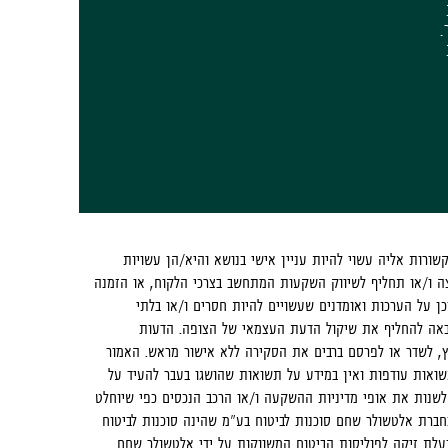
.
ו/או לחברות הקשורות אליה עשוי להיות עניין אישי בנושא והיא/הן עשויות
לצה ו/או תחליף לשיווק השקעות המתחשב בצרכי הלקוח, או הזמנה
כן על הערכות ואומדנים שעשויים להיות חסרים ו/או בלתי
ה באה להחליף את שיקול הדעת העצמאי של הצופה. הדעות
יץ, לשדר או לפרסם ברבים את הסקירה ללא אישור מראש. האמור
שואות עודפות ואין במידע על תשואות שהושגו בעבר להעיד על
לשנות את אופי מדיניות ההשקעה ו/או הרכב הנכסים כפי שיוחלט
בחברת אלטשולר שחם סוכנות לביטוח בע"מ שהינה סוכנות לביטוח
בעלת זיקה לפוליסות הביטוח המשווקות על ידי אלטשולר שחם