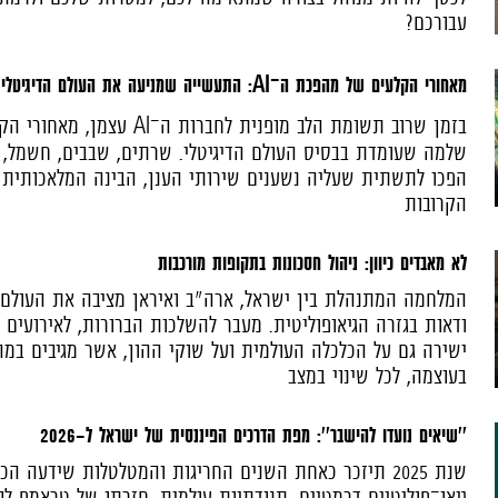
עבורכם?
מאחורי הקלעים של מהפכת ה־AI: התעשייה שמניעה את העולם הדיגיטלי
בזמן שרוב תשומת הלב מופנית לחברות 
שלמה שעומדת בבסיס העולם הדיגיטלי. שרתים, שבבים, חשמל, 
הפכו לתשתית שעליה נשענים שירותי הענן, הבינה המלאכותית
הקרובות
לא מאבדים כיוון: ניהול חסכונות בתקופות מורכבות
המלחמה המתנהלת בין ישראל, ארה"ב ואיראן מציבה את העולם
ודאות בגזרה הגיאופוליטית. מעבר להשלכות הברורות, לאירועים
ישירה גם על הכלכלה העולמית ועל שוקי ההון, אשר מגיבים במה
בעוצמה, לכל שינוי במצב
''שיאים נועדו להישבר'': מפת הדרכים הפיננסית של ישראל ל-2026
שנת 2025 תיזכר כאחת השנים החריגות והמטלטלות שידעה הכ
גיאו־פוליטיים דרמטיים, תנודתיות עולמית, חזרתו של טראמפ ל