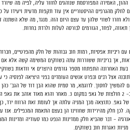
ההון, האמירה המפורסמת שנוהגים לחזור עליה, לפיה מה שיורד י
ם לחלק מהגרפים ההיסטוריים אין עוד תקפות מדעית ויעידו על כך
רדו בחדות בשנת 2008, ולא חזרו לשווי שלהן עד עצם היום הזה. מנגד, מה שלא השתנ
 תאווה, לפחד, הגורמים לבורסה לעלות ולרדת בחדות.
ם עם ריביות אפסיות, רמות חוב גבוהות של חלק מהפרטיים, חברו
ות, אך בריביות ששוררות עתה בשווקים המשימה קשה אלא אם ל
 בעת האחרונה התפתחו מספר גורמים היוצרים אי וודאות בשווקי
ובנה אצל רבים ובפרט אנשים העומדים בפני היציאה לפנסיה כי ע
 להמשיך לחסוך. לדוגמא, מר סמית שהוא הבן דוד של הגב' כהן 
מהשנה שהוא מסתפק רק ב- 2 חולצות של גאפ במקום 3. מאחר והוא מאוד
ל גאפ. כתוצאה מכך המניה עלתה אך לעומת זאת הרווח ירד, כך
. לכן חלק מהירידות שחווינו הן בעצם התאמת המכפילים. אנו עד
רגיה - דבר שהביא חלק ממדינות הנפט כמו סעודיה ומדינות המפ
ניות ואגרות חוב בשווקים.