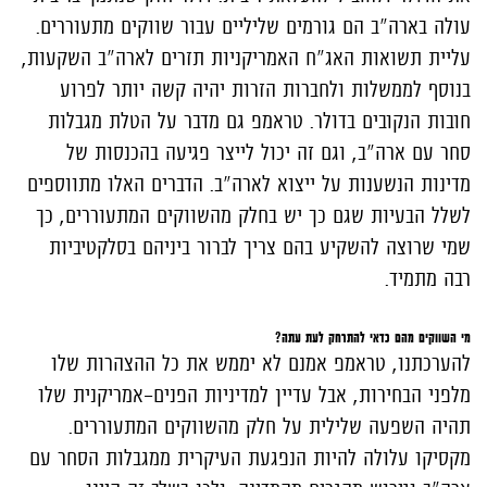
עולה בארה"ב הם גורמים שליליים עבור שווקים מתעוררים.
עליית תשואות האג"ח האמריקניות תזרים לארה"ב השקעות,
בנוסף לממשלות ולחברות הזרות יהיה קשה יותר לפרוע
חובות הנקובים בדולר. טראמפ גם מדבר על הטלת מגבלות
סחר עם ארה"ב, וגם זה יכול לייצר פגיעה בהכנסות של
מדינות הנשענות על ייצוא לארה"ב. הדברים האלו מתווספים
לשלל הבעיות שגם כך יש בחלק מהשווקים המתעוררים, כך
שמי שרוצה להשקיע בהם צריך לברור ביניהם בסלקטיביות
רבה מתמיד.
מי השווקים מהם כדאי להתרחק לעת עתה?
להערכתנו, טראמפ אמנם לא יממש את כל ההצהרות שלו
מלפני הבחירות, אבל עדיין למדיניות הפנים-אמריקנית שלו
תהיה השפעה שלילית על חלק מהשווקים המתעוררים.
מקסיקו עלולה להיות הנפגעת העיקרית ממגבלות הסחר עם