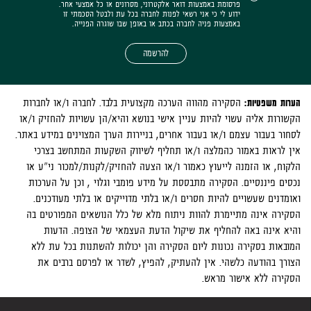
פרסומת באמצעות דואר אלקטרוני, מסרונים או כל אמצעי אחר.
ידוע לי כי אני רשאי לפנות לחברה בכל עת ולבטל הסכמתי זו
באמצעות פניה לחברה בכתב או באופן שבו שוגרה הפנייה.
להרשמה
הערות משפטיות:
הסקירה מהווה הערכה מקצועית בלבד. לחברה ו/או לחברות
הקשורות אליה עשוי להיות עניין אישי בנושא והיא/הן עשויות להחזיק ו/או
לסחור בעבור עצמם ו/או בעבור אחרים, בניירות הערך המצוינים במידע באתר.
אין לראות באמור כהמלצה ו/או תחליף לשיווק השקעות המתחשב בצרכי
הלקוח, או הזמנה לייעוץ כאמור ו/או הצעה להחזיק/לקנות/למכור ני"ע או
נכסים פיננסיים. הסקירה מתבססת על מידע פומבי וגלוי , וכן על הערכות
ואומדנים שעשויים להיות חסרים ו/או בלתי מדוייקים או בלתי מעודכנים.
הסקירה אינה מתיימרת להוות ניתוח מלא של כלל הנושאים המפורטים בה
והיא אינה באה להחליף את שיקול הדעת העצמאי של הצופה. הדעות
המובאות בסקירה נכונות ליום הסקירה והן יכולות להשתנות בכל עת ללא
הצורך בהודעה כלשהי. אין להעתיק, להפיץ, לשדר או לפרסם ברבים את
הסקירה ללא אישור מראש.