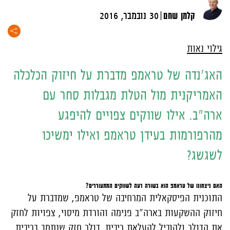
|
קלמן שחם
30 נובמבר, 2016
גילוי נאות
האג'נדה של טראמפ מדברת על חיזוק הכלכלה
האמריקנית מול הטלת מגבלות סחר עם
ארה"ב. אילו שווקים צפויים להיפגע
מהרפורמות בעידן טראמפ ואילו ימשיכו
לשגשג?
האם ניצחונו של טראמפ הוא בשורה רעה לשווקים המתעוררים?
התוכנית הפיסקאלית המרחיבה של טראמפ, שמדברת על
חיזוק ההשקעות בארה"ב פנימה והורדת מיסוי, צפויות לחזק
את הדולר ולהוביל להעלאת ריבית. דולר חזק שנתמך בריבית