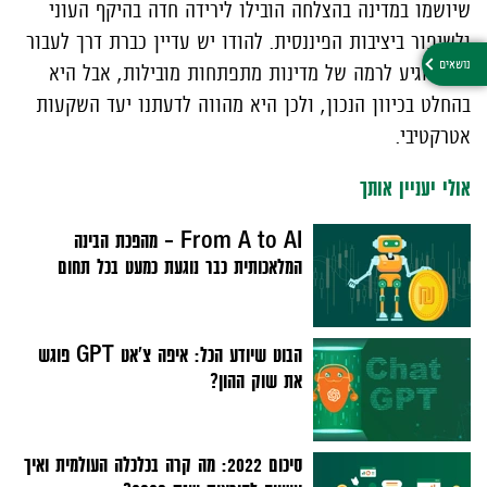
שיושמו במדינה בהצלחה הובילו לירידה חדה בהיקף העוני
ולשיפור ביציבות הפיננסית. להודו יש עדיין כברת דרך לעבור
כדי להגיע לרמה של מדינות מתפתחות מובילות, אבל היא
בהחלט בכיוון הנכון, ולכן היא מהווה לדעתנו יעד השקעות
אטרקטיבי.
אולי יעניין אותך
From A to AI – מהפכת הבינה
המלאכותית כבר נוגעת כמעט בכל תחום
הבוט שיודע הכל: איפה צ'אט GPT פוגש
את שוק ההון?
סיכום 2022: מה קרה בכלכלה העולמית ואיך