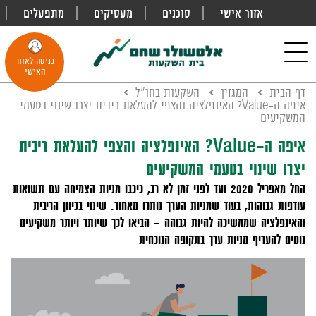
אזור אישי
סוכנים
מעסיקים
מתפעלים
פתח
חיפוש
Toggle
כניסה לאזור
navigation
האישי
דף הבית
המגזין
השקעות בחו"ל
איפה ה-Value? האינפלציה והצפי להעלאת ריבית יצרו שינוי בטעמי
המשקיעים
איפה ה-Value? האינפלציה והצפי להעלאת ריבית
יצרו שינוי בטעמי המשקיעים
החל מאפריל 2020 ועד לפני זמן לא רב, כיכבו מניות הצמיחה עם תשואות
עודפות גבוהות, בעוד שמניות הערך נותרו מאחור. שינוי בכיוון הריבית
והאינפלציה שממשיכה להיות גבוהה – הביאו לכך שיותר ויותר משקיעים
נוטים להעדיף מניות ערך בתקופה הנוכחית