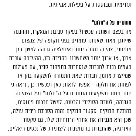
תזרימית ומבוססות על פעילות אמיתית.
מוותרים על ה"חלום"
מה בעצם השתנה עכשיו? בעיקר סביבת המאקרו, וההבנה
שייתכן מאוד שאנחנו עומדים בפני תקופה של צמצום
מוניטרי, צמיחה נמוכה יותר ואינפלציה גבוהה למשך זמן
ארוך, או ארוך יותר משחשבנו. בסביבה כזו, ההעדפה עוברת
פעמים רבות לחברות שנסחרות בתמחור סביר, עם פעילות
שמייצרת מזומן. חברות שאת התמורה להשקעה בהן או
לפחות את חלקה – אפשר לראות כאן ועכשיו. כך, נראה כי
יותר ויותר משקיעים מוותרים על ה"חלום" ועל הצמיחה
הגבוהה, לטובת הסולידי והבטוח, למשל חברות פיננסים,
בהובלת הבנקים. סקטור הבנקים נהנה מסביבת ריבית עולה,
שכן היא מגבירה את אחוזי הרווחיות שלו. גם סקטור
האנרגיה, שהחברות בו נחשבות ליצרניות של נכסים ריאליים,