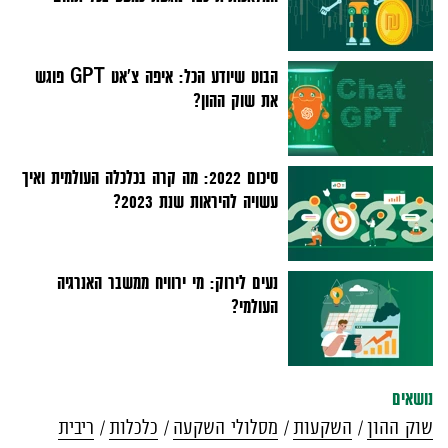
הבוט שיודע הכל: איפה צ'אט GPT פוגש
את שוק ההון?
סיכום 2022: מה קרה בכלכלה העולמית ואיך
עשויה להיראות שנת 2023?
נעים לירוק: מי ירוויח ממשבר האנרגיה
העולמי?
נושאים
שוק ההון
השקעות
מסלולי השקעה
כלכלות
ריבית