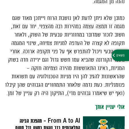
נהנה מן המגמה.
כמובן שלא ניתן לדעת לאן נושבת הרוח וייתכן מאוד שגם
מגמה זו תמצה עצמה במהירות רבה מהצפוי. יחד עם זאת,
חשוב לזכור שמדובר במחזוריות טבעית של השוק, ולאחר
תקופה לא קצרה של העדפה למניות צמיחה, שינוי המגמה
נראה טבעי ויכול להתפרש אף על פני תקופה ארוכה. אחרי
משבר הקורונה שהביא עמו חשש גדול וגם ירידה חדה בשוק
המניות, ראינו התאוששות מהירה וצמיחה חזקה –
שהראשונות להגיב להן היו מניות הטכנולוגיה עם תשואות
פנומנליות. כעת נדמה שלאחר התמחורים הגבוהים שהן קיבלו
(ואף יש שיאמרו גבוהים מדי), התיקון היה רק עניין של זמן.
אולי יעניין אותך
From A to AI – מהפכת הבינה
המלאכותית כבר נוגעת כמעט בכל תחום