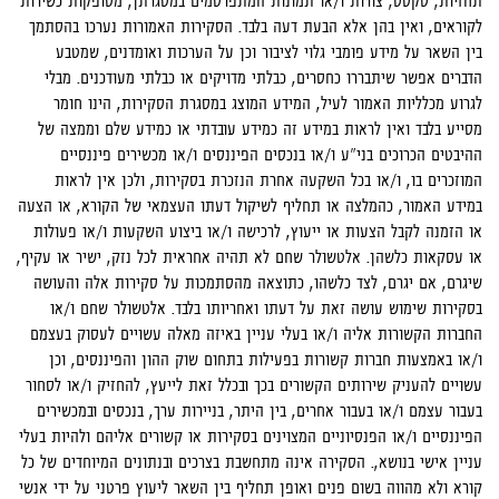
תחזיות, טקסט, צורות ו/או תמונות המתפרסמים במסגרתן, מסופקות כשירות
לקוראים, ואין בהן אלא הבעת דעה בלבד. הסקירות האמורות נערכו בהסתמך
בין השאר על מידע פומבי גלוי לציבור וכן על הערכות ואומדנים, שמטבע
הדברים אפשר שיתבררו כחסרים, כבלתי מדויקים או כבלתי מעודכנים. מבלי
לגרוע מכלליות האמור לעיל, המידע המוצג במסגרת הסקירות, הינו חומר
מסייע בלבד ואין לראות במידע זה כמידע עובדתי או כמידע שלם וממצה של
ההיבטים הכרוכים בני"ע ו/או בנכסים הפיננסים ו/או מכשירים פיננסיים
המוזכרים בו, ו/או בכל השקעה אחרת הנזכרת בסקירות, ולכן אין לראות
במידע האמור, כהמלצה או תחליף לשיקול דעתו העצמאי של הקורא, או הצעה
או הזמנה לקבל הצעות או ייעוץ, לרכישה ו/או ביצוע השקעות ו/או פעולות
או עסקאות כלשהן. אלטשולר שחם לא תהיה אחראית לכל נזק, ישיר או עקיף,
שיגרם, אם יגרם, לצד כלשהו, כתוצאה מהסתמכות על סקירות אלה והעושה
בסקירות שימוש עושה זאת על דעתו ואחריותו בלבד. אלטשולר שחם ו/או
החברות הקשורות אליה ו/או בעלי עניין באיזה מאלה עשויים לעסוק בעצמם
ו/או באמצעות חברות קשורות בפעילות בתחום שוק ההון והפיננסים, וכן
עשויים להעניק שירותים הקשורים בכך ובכלל זאת לייעץ, להחזיק ו/או לסחור
בעבור עצמם ו/או בעבור אחרים, בין היתר, בניירות ערך, בנכסים ובמכשירים
הפיננסיים ו/או הפנסיוניים המצוינים בסקירות או קשורים אליהם ולהיות בעלי
עניין אישי בנושא,. הסקירה אינה מתחשבת בצרכים ובנתונים המיוחדים של כל
קורא ולא מהווה בשום פנים ואופן תחליף בין השאר ליעוץ פרטני על ידי אנשי