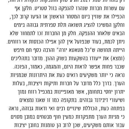
עם עשרות חברות שנהרו להנפקה בוול סטריט. חלקן אף
הכפילו את שווין ביום המסחר הראשון או הגיעו קרוב לכך,
וחלקן המשיכו להציג תשואה תלת ספרתית גבוהה בימים
הבאים שלאחר ההנפקה. חלק מן החברות זכו לתמחור שלא
ניתן לכמת, בעוד שבפועל אין להן אפילו הכנסות או רווחים.
הייתה תחושה ש"כל מטאטא יורה" והרבה כסף חם חיפש
(ומצא) את ייעודו בהשקעות בשוק ההון. מדובר בתהליכים
שכבר פחות אפשר לראות היום, והמגמה, כאמור, הפוכה.
נראה כי יותר משקיעים רואים כעת את היתרונות שבמניות
הערך. בדרך כלל מדובר על חברות ותיקות ויציבות, בעלות
יתרון יחסי בתחומן, אשר מאופיינות במכפיל רווח נמוך
ושיעורי דיבידנד גבוהים. בתקופה כמו זו שאנו נמצאים
בפתחה כעת, הכוללת שינויים רבים ואי ודאות גבוהה, נראה
כי מניות הערך מתפקדות כמעין חוף מבטחים במובן מסוים
עבור אותם משקיעים, שכן לרוב הן טומנות בחובן יציבות