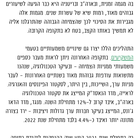
בה מגמה זמנית, ובארה"ב ובריטניה היא כבר הגיעה לשיעורים
גבוהים מאוד, רמות שיא של עשרות שנים. מגמות אלה
מגבירות את הסיכוי לכך שהצמיחה הגבוהה שהתרגלנו אליה
לא תמשיך באותו הקצב, בטח לא בתקופה הקרובה.
התהליכים הללו יצרו גם שינויים משמעותיים בטעמי
המשקיעים
. בתקופה האחרונה ניתן לראות מעבר כספים
משמעותי ממניות הצמיחה - ובעיקר הטכנולוגיה, שנהנו
מתשואות עודפות גבוהות מאוד בשנתיים האחרונות – לעבר
מניות ערך, השייכות, בין היתר, לסקטור הפיננסים והאנרגיה.
לראייה, מדד הנאסד"ק המייצג את סקטור הטכנולוגיה
בארה"ב, איבד קרוב ל-12% מתחילת השנה. מנגד, מדד הדאו
ג'ונס, המייצג בעיקר חברות ערך גדולות ויציבות – ירד בצורה
מתונה יותר ואיבד כ-4.4% בלבד מתחילת שנת 2022.
רק בתחילת שנת 2021 הגיע שוק ההנפקות לנקודת רתיחה,