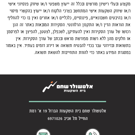
מקצוע ובעלי רישיון מורשים ובכלל זה ייעוץ משפטי ו/או שיווק פנסיוני אישי
ו/או שיווק השקעות אישי המתחשב בצרכי הלקוח ו/או ייעוץ בהקשרי מיסוי
ו/או בהיבטים חשבונאיים, פיננסיים, כלכליים ו/או אחרים ואין בו כדי להחליף
את הוראות הדין ו/או התקנון הרלוונטי. הסקירות המובאות באתר זה הנן
רכושו של עורך הסקירות ואין להעתיקן, לשכפלן, לצטטן, להפיצן או לפרסמן
או חלקים מהן ללא רשות מפורשת מראש ובכתב של עורך הסקירות. אין
בתשואות ובדירוגי עבר בכדי להבטיח תשואה או דירוג דומים בעתיד. אין באמור
במסגרת המידע באתר כדי להוות התחייבות להשאת תשואה.
אלטשולר שחם בית השקעות הברזל 19 א' רמת
החייל תל אביב 6971026