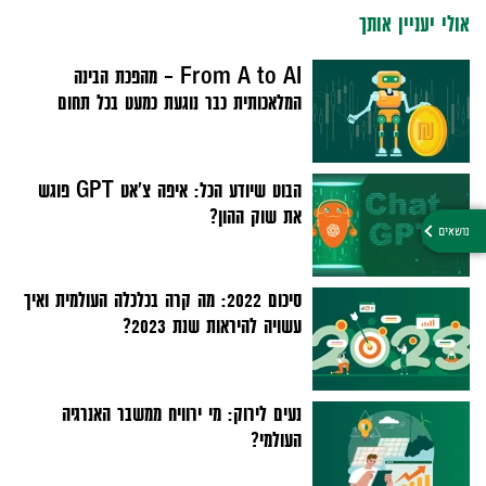
אולי יעניין אותך
From A to AI – מהפכת הבינה
המלאכותית כבר נוגעת כמעט בכל תחום
הבוט שיודע הכל: איפה צ'אט GPT פוגש
את שוק ההון?
סיכום 2022: מה קרה בכלכלה העולמית ואיך
עשויה להיראות שנת 2023?
נעים לירוק: מי ירוויח ממשבר האנרגיה
העולמי?