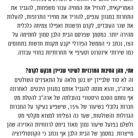
האמריקאית, להוזיל את המחיה עבור משפחות, להגביר את
התחרות במגוון ענפים, להוריד את מחירי התרופות, להעלות
את שכר העובדים, לקדם חדשנות ואפילו צמיחה כלכלית
מהירה יותר. במסמך שפרסם הבית הלבן סמוך לחתימה על
הצו, נכתב כי הממשל הפדרלי יקבע תקנות חדשות בתחומים
כמו שירותי אינטרנט וסעיפי אי תחרותיות בחוזי עבודה.
אתי, מהן הסיבות המרכזיות לשינוי שביידן מבקש לקדם?
זה לא סוד שלביידן יש בטן מלאה על התאגידים השולטים
בארה"ב, והוא מנסה להגביל אותם במגוון היבטים. לאחרונה
אף נחתם הסכם היסטורי בהובלתה של ארה"ב להטלת מס
חברות גלובלי בשיעור של 15%, שישפיע בעיקר על החברות
הגדולות והשולטות, שעד כה הצליחו למצוא מקלטי מס
ולשלם בפועל שיעור נמוך מאוד ביחס לרווחיות האדירה שהן
מייצרות. במסמך של הבית הלבן אף נכתב כי הקונסולידציה