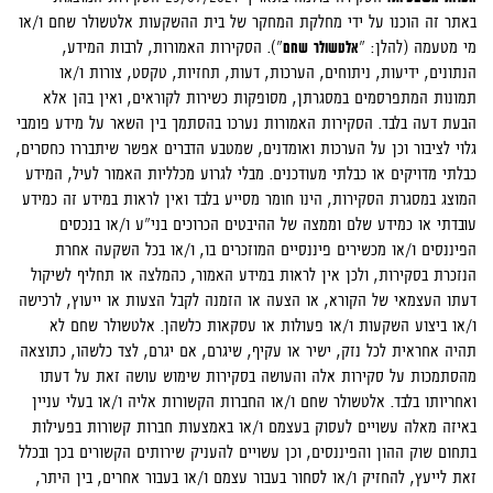
באתר זה הוכנו על ידי מחלקת המחקר של בית ההשקעות אלטשולר שחם ו/או
מי מטעמה (להלן: "
אלטשולר שחם
"). הסקירות האמורות, לרבות המידע,
הנתונים, ידיעות, ניתוחים, הערכות, דעות, תחזיות, טקסט, צורות ו/או
תמונות המתפרסמים במסגרתן, מסופקות כשירות לקוראים, ואין בהן אלא
הבעת דעה בלבד. הסקירות האמורות נערכו בהסתמך בין השאר על מידע פומבי
גלוי לציבור וכן על הערכות ואומדנים, שמטבע הדברים אפשר שיתבררו כחסרים,
כבלתי מדויקים או כבלתי מעודכנים. מבלי לגרוע מכלליות האמור לעיל, המידע
המוצג במסגרת הסקירות, הינו חומר מסייע בלבד ואין לראות במידע זה כמידע
עובדתי או כמידע שלם וממצה של ההיבטים הכרוכים בני"ע ו/או בנכסים
הפיננסים ו/או מכשירים פיננסיים המוזכרים בו, ו/או בכל השקעה אחרת
הנזכרת בסקירות, ולכן אין לראות במידע האמור, כהמלצה או תחליף לשיקול
דעתו העצמאי של הקורא, או הצעה או הזמנה לקבל הצעות או ייעוץ, לרכישה
ו/או ביצוע השקעות ו/או פעולות או עסקאות כלשהן. אלטשולר שחם לא
תהיה אחראית לכל נזק, ישיר או עקיף, שיגרם, אם יגרם, לצד כלשהו, כתוצאה
מהסתמכות על סקירות אלה והעושה בסקירות שימוש עושה זאת על דעתו
ואחריותו בלבד. אלטשולר שחם ו/או החברות הקשורות אליה ו/או בעלי עניין
באיזה מאלה עשויים לעסוק בעצמם ו/או באמצעות חברות קשורות בפעילות
בתחום שוק ההון והפיננסים, וכן עשויים להעניק שירותים הקשורים בכך ובכלל
זאת לייעץ, להחזיק ו/או לסחור בעבור עצמם ו/או בעבור אחרים, בין היתר,