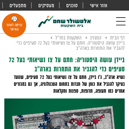
אזור אישי
סוכנים
מעסיקים
מתפעלים
פתח
חיפוש
Toggle
כניסה לאזור
navigation
האישי
דף הבית
המגזין
השקעות בחו"ל
ביידן עושה היסטוריה: חתם על צו נשיאותי בעל 72 סעיפים כדי
להגביר את התחרות בארה"ב
ביידן עושה היסטוריה: חתם על צו נשיאותי בעל 72
סעיפים כדי להגביר את התחרות בארה"ב
נשיא ארה"ב, ג'ו ביידן, חתם על צו נשיאותי בעל 72 סעיפים, שנועד
בעיקר להגביל את כוחן של חברות בתחום הטכנולוגיה, אך גם במגזרים
אחרים כמו תעופה, תרופות, ספנות וחקלאות