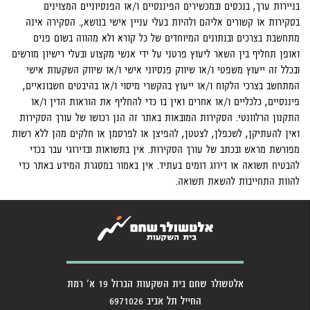
בניירות ערך, בנכסים ובמכשירים הפיננסיים ו/או הפנסיוניים המצוינים
בסקירות או קשורים אליהם ולהיות בעלי עניין אישי בנושא,. הסקירה אינה
מתחשבת בצרכים ובנתונים המיוחדים של כל קורא ולא מהווה בשום פנים
ואופן תחליף בין השאר ליעוץ פרטני על ידי אנשי מקצוע ובעלי רישיון מורשים
ובכלל זה ייעוץ משפטי ו/או שיווק פנסיוני אישי ו/או שיווק השקעות אישי
המתחשב בצרכי הלקוח ו/או ייעוץ בהקשרי מיסוי ו/או בהיבטים חשבונאיים,
פיננסיים, כלכליים ו/או אחרים ואין בו כדי להחליף את הוראות הדין ו/או
התקנון הרלוונטי. הסקירות המובאות באתר זה הנן רכושו של עורך הסקירות
ואין להעתיקן, לשכפלן, לצטטן, להפיצן או לפרסמן או חלקים מהן ללא רשות
מפורשת מראש ובכתב של עורך הסקירות. אין בתשואות ובדירוגי עבר בכדי
להבטיח תשואה או דירוג דומים בעתיד. אין באמור במסגרת המידע באתר כדי
להוות התחייבות להשאת תשואה.
אלטשולר שחם בית השקעות הברזל 19 א' רמת
החייל תל אביב 6971026