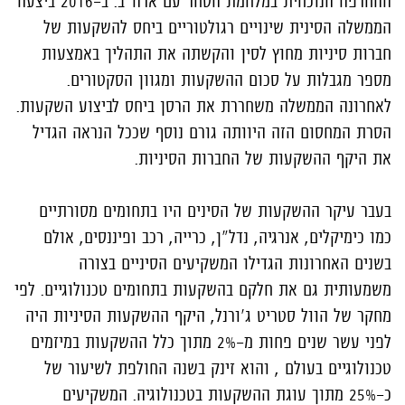
ההחרפה הנוכחית במלחמת הסחר עם ארה"ב. ב-2016 ביצעה
הממשלה הסינית שינויים רגולטוריים ביחס להשקעות של
חברות סיניות מחוץ לסין והקשתה את התהליך באמצעות
מספר מגבלות על סכום ההשקעות ומגוון הסקטורים.
לאחרונה הממשלה משחררת את הרסן ביחס לביצוע השקעות.
הסרת המחסום הזה היוותה גורם נוסף שככל הנראה הגדיל
את היקף ההשקעות של החברות הסיניות.
בעבר עיקר ההשקעות של הסינים היו בתחומים מסורתיים
כמו כימיקלים, אנרגיה, נדל"ן, כרייה, רכב ופיננסים, אולם
בשנים האחרונות הגדילו המשקיעים הסיניים בצורה
משמעותית גם את חלקם בהשקעות בתחומים טכנולוגיים. לפי
מחקר של הוול סטריט ג'ורנל, היקף ההשקעות הסיניות היה
לפני עשר שנים פחות מ-2% מתוך כלל ההשקעות במיזמים
טכנולוגיים בעולם , והוא זינק בשנה החולפת לשיעור של
כ-25% מתוך עוגת ההשקעות בטכנולוגיה. המשקיעים