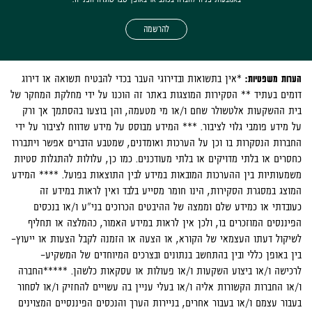
להרשמה
הערות משפטיות:
*אין בתשואות ובדירוגי העבר בכדי להבטיח תשואה או דירוג
דומים בעתיד ** הסקירות המוצגות באתר זה הוכנו על ידי מחלקת המחקר של
בית ההשקעות אלטשולר שחם ו/או מי מטעמה, והן בוצעו בהסתמך אך ורק
על מידע פומבי גלוי לציבור. *** המידע מבוסס על מידע שדווח לציבור על ידי
החברות הנסקרות בו וכן על הערכות ואומדנים, שמטבע הדברים אפשר ויתבררו
כחסרים או בלתי מדויקים או בלתי מעודכנים. כמו כן, עלולות להתגלות סטיות
משמעותיות בין ההערכות המובאות במידע לבין התוצאות בפועל. **** המידע
המוצג במסגרת הסקירות, הינו חומר מסייע בלבד ואין לראות במידע זה
כעובדתי או כמידע שלם וממצה של ההיבטים הכרוכים בני"ע ו/או בנכסים
הפיננסים המוזכרים בו, ולכן אין לראות במידע האמור, כהמלצה או תחליף
לשיקול דעתו העצמאי של הקורא, או הצעה או הזמנה לקבל הצעות או ייעוץ-
בין באופן כללי ובין בהתחשב בנתונים ובצרכים המיוחדים של המשקיע-
לרכישה ו/או ביצוע השקעות ו/או פעולות או עסקאות כלשהן. *****החברה
ו/או החברות הקשורות אליה ו/או בעלי עניין בה עשויים להחזיק ו/או לסחור
בעבור עצמם ו/או בעבור אחרים, בניירות הערך והנכסים הפיננסיים המצוינים