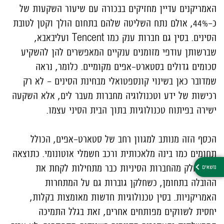
האמריקנים עדיין מחזיקים בבכורה עם שיעור השקעות של
כ-44%, אולם נתח השליטה שלהם בתחום הולך וקטן לטובת
הסינים. בסין גם חברות ענק כמו Tencent
ועליבאבא,
שברשותן עודפי מזומנים ענקיים המאפשרים להן להשקיע
סכומים גדולים בסטארט-אפים מקומיים. כלומר, נראה
שמדובר כאן בשינוי קונספטואלי מבחינת הסינים - לא רק
רכישות של ידע וטכנולוגיה מחברות מעבר לים, אלא השקעה
ישירה בפיתוח טכנולוגיות בתוך הבית הסיני עצמו.
הכסף הזה מנותב למגוון רחב של סטארט-אפים, הכולל
תחומים כמו בינה מלאכותית ורכב חשמלי אוטונומי. כתוצאה
מכך, חלק מהחברות הסיניות כבר מתחילות לקחת את
ההובלה בתחומן, כשחלקן גוברות גם על המתחרות
האמריקניות. בסין טכנולוגיות חדשות מאומצות בקלות,
יחסית לשווקים מפותחים אחרים, זאת בגלל התמיכה