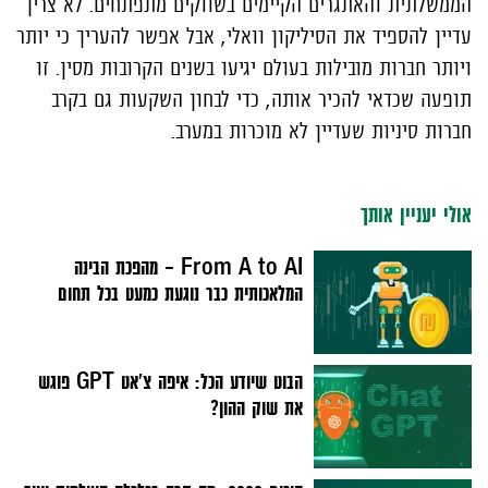
הממשלתית והאתגרים הקיימים בשווקים מתפתחים. לא צריך
עדיין להספיד את הסיליקון וואלי, אבל אפשר להעריך כי יותר
ויותר חברות מובילות בעולם יגיעו בשנים הקרובות מסין. זו
תופעה שכדאי להכיר אותה, כדי לבחון השקעות גם בקרב
חברות סיניות שעדיין לא מוכרות במערב.
אולי יעניין אותך
From A to AI – מהפכת הבינה
המלאכותית כבר נוגעת כמעט בכל תחום
הבוט שיודע הכל: איפה צ'אט GPT פוגש
את שוק ההון?