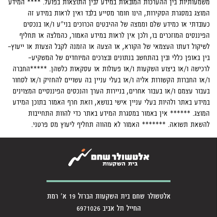
משמעותיות בין ההערכות המובאות במידע לבין התוצאות בפועל. **** המידע
המוצג במסגרת הסקירות, הינו חומר מסייע בלבד ואין לראות במידע זה
כעובדתי או כמידע שלם וממצה של ההיבטים הכרוכים בני"ע ו/או בנכסים
הפיננסים המוזכרים בו, ולכן אין לראות במידע האמור, כהמלצה או תחליף
לשיקול דעתו העצמאי של הקורא, או הצעה או הזמנה לקבל הצעות או ייעוץ-
בין באופן כללי ובין בהתחשב בנתונים ובצרכים המיוחדים של המשקיע-
לרכישה ו/או ביצוע השקעות ו/או פעולות או עסקאות כלשהן. *****החברה
ו/או החברות הקשורות אליה ו/או בעלי עניין בה עשויים להחזיק ו/או לסחור
בעבור עצמם ו/או בעבור אחרים, בניירות הערך והנכסים הפיננסיים המצוינים
במידע באתר ולהיות בעלי עניין אישי בנושא, וזאת חרף האמור בתוכן המידע
המוצג. ****** אין באמור במסגרת המידע באתר כדי להוות התחייבות
להשאת תשואה. ******* האמור לא מהווה תחליף ליעוץ מס פרטני.
אלטשולר שחם בית השקעות הברזל 19 א' רמת
החייל תל אביב 6971026