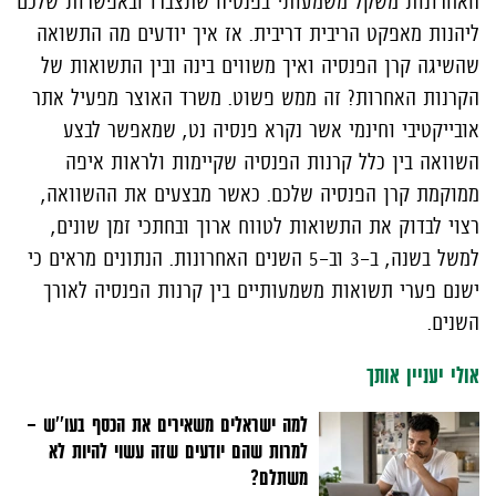
האחרונות משקל משמעותי בפנסיה שתצברו ובאפשרות שלכם
ליהנות מאפקט הריבית דריבית. אז איך יודעים מה התשואה
שהשיגה קרן הפנסיה ואיך משווים בינה ובין התשואות של
הקרנות האחרות? זה ממש פשוט. משרד האוצר מפעיל אתר
אובייקטיבי וחינמי אשר נקרא פנסיה נט, שמאפשר לבצע
השוואה בין כלל קרנות הפנסיה שקיימות ולראות איפה
ממוקמת קרן הפנסיה שלכם. כאשר מבצעים את ההשוואה,
רצוי לבדוק את התשואות לטווח ארוך ובחתכי זמן שונים,
למשל בשנה, ב-3 וב-5 השנים האחרונות. הנתונים מראים כי
ישנם פערי תשואות משמעותיים בין קרנות הפנסיה לאורך
השנים.
אולי יעניין אותך
למה ישראלים משאירים את הכסף בעו''ש –
למרות שהם יודעים שזה עשוי להיות לא
משתלם?