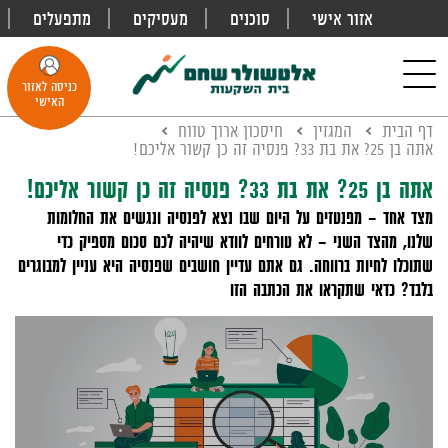
אזור אישי
סוכנים
מעסיקים
מתפעלים
פתח
חיפוש
Toggle
כניסה לאזור
navigation
האישי
דף הבית
המגזין
חיסכון ארוך טווח
אתה בן 25? את בת 33? פנסיה זה כן קשור אליכם!
אתה בן 25? את בת 33? פנסיה זה כן קשור אליכם!
מצד אחד – מפנטזים על היום שבו נצא לפנסיה ונגשים את החלומות
שלנו, מהצד השני – לא טורחים לוודא שיהיה לכם סכום מספיק כדי
שתוכלו לחיות ברווחה. גם אתם עדיין חושבים שפנסיה היא עניין למבוגרים
בלבד? כדאי שתקראו את הכתבה הזו