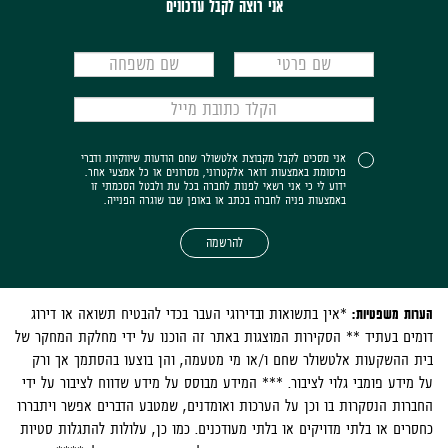
אני רוצה לקבל עדכונים
אני מסכים לקבל מקבוצת אלטשולר שחם הודעות שיווקיות ודברי
פרסומת באמצעות דואר אלקטרוני, מסרונים או כל אמצעי אחר.
ידוע לי כי אני רשאי לפנות לחברה בכל עת ולבטל הסכמתי זו
באמצעות פניה לחברה בכתב או באופן שבו שוגרה הפנייה.
להרשמה
הערות משפטיות:
*אין בתשואות ובדירוגי העבר בכדי להבטיח תשואה או דירוג
דומים בעתיד ** הסקירות המוצגות באתר זה הוכנו על ידי מחלקת המחקר של
בית ההשקעות אלטשולר שחם ו/או מי מטעמה, והן בוצעו בהסתמך אך ורק
על מידע פומבי גלוי לציבור. *** המידע מבוסס על מידע שדווח לציבור על ידי
החברות הנסקרות בו וכן על הערכות ואומדנים, שמטבע הדברים אפשר ויתבררו
כחסרים או בלתי מדויקים או בלתי מעודכנים. כמו כן, עלולות להתגלות סטיות