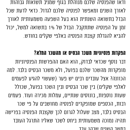
ודאו שהפנסיה שלכם מנוהלת בגוף שמניב תשואות גבוהות
לאורך השנים ומאפשר לפנסיה שלכם לגדול. כדאי לדעת שכל
הבדל בתשואה השנתית הוא בעל השפעה משמעותית לאורך
זמן על הפנסיה שתתקבל. הבדל של 1% בתשואה למשל, יכול
להביא להגדלת קצבת הפנסיה באלפי שקלים בחודש.
הפקדות פנסיוניות משכר הבסיס או מהשכר המלא?
דבר נוסף שכדאי לבדוק, הוא האם ההפרשות הפנסיוניות
מופקדות מהשכר שלכם בפועל, ולא משכר הבסיס בלבד. למה
הכוונה? אצל עובדים רבים יש פער (שעשוי להגיע לפעמים
לאלפי שקלים) בין שכר הבסיס ובין השכר בפועל, שכולל
שעות נוספות, בונוסים שנתיים, עמלות מכירה ועוד. פעמים
רבות, הכספים שמופקדים לפנסיה מחושבים על פי שכר
הבסיס בלבד, מצב שעלול לגרום לכך שקצבת הפנסיה בפרישה
תהיה נמוכה משמעותית ביחס לשכר שאליו התרגל העובד
במשך השנים שבהן עבד.