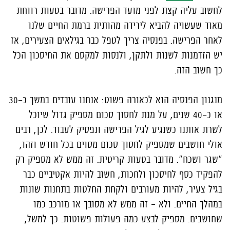
לחשוב עליה קצת לפני מועד הפרישה. מדובר בטעות רווחת
מאוד שעשויה להביא לירידה מהותית ברמת החיים שלנו
לאחר הפרישה. בפנסיה צריך לטפל כבר בגילאים הצעירים, אז
יש הזדמנות לשנות ולתקן, ולנסות למקסם את החיסכון הכל
כך חשוב הזה.
מנגנון הפנסיה הוא לכאורה פשוט: אנחנו עובדים במשך כ-30
או כ-40 שנים, על מנת לחסוך סכום מספיק גדול שיוכל
לשרת אותנו כשנגיע לגיל הפרישה ונפסיק לעבוד. לכן, רבים
אולי חושבים שמספיק לחסוך סכום מסוים בכל חודש וזהו,
"שגר ושכח". מדובר בטעות קריטית. זה ממש לא מספיק רק
להפקיד כסף לחיסכון ולחכות, חשוב להיות אקטיביים כבר
בגיל צעיר, להיות מעורבים ולקחת החלטות בתחנות שונות
במהלך החיים. ולא – זה ממש לא מסובך או מורכב כמו
שחושבים. מספיק לבצע כמה פעולות פשוטות. כך למשל,