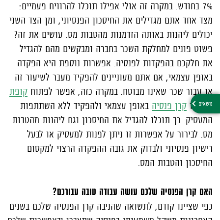
7% בחודש. במקרה זה אולי אפילו תוכלו להרוויח פעמיים:
מצד אחד אתם מגדילים את החיסכון הפנסיוני, ומן הצד השני
יכולים ליהנות באותה הזדמנות מהטבות מס. עושים את זה?
פשוט פונים למחלקת השכר בחברה ומבקשים מהם להגדיל
את חלקכם בהפקדות לפנסיה. אפשרות נוספת היא הפקדה
באופן עצמאי, אם אתם מעוניינים להפקיד מעבר לשיעור זה
או עבור שכר שאינו מבוטח. במקרה כזה, אפשר לפתוח
קופת
גמל
או
קרן פנסיה
באופן עצמאי ולהפקיד ללא השתתפות
המעסיק. כך תוכלו להגדיל את החיסכון וגם ליהנות מהטבות
מס. לבירור על אפשרות זו ניתן לפנות למעסיק או לבעל
רישיון פנסיוני ולבדוק את גובה ההפקדה הרצוי למקסום
החיסכון והטבות המס.
האם קרן הפנסיה שלכם עושה עבודה טובה עבורכם?
כפי שציינו קודם, לתשואה שהניבה קרן הפנסיה שלכם בשנים