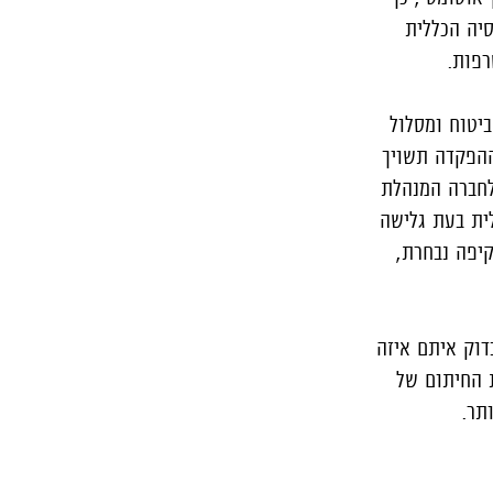
יה הכללית
רפות.
יטוח ומסלול
ההפקדה תשויך
לחברה המנהלת
ית בעת גלישה
קיפה נבחרת,
דוק איתם איזה
ת החיתום של
תר.