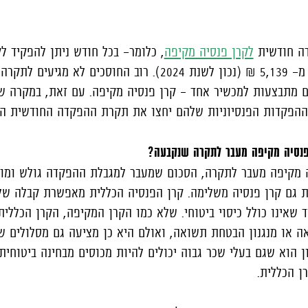
דה חודשית
לקרן פנסיה מקיפה
, כלומר- בכל חודש ניתן להפקיד ל
המקיפה סכום של לא יותר מ- 5,139 ₪ (נכון לשנת 2024). רוב החוסכים לא מגי
 מתבצעות למכשיר אחד – קרן פנסיה מקיפה. עם זאת, במקרה של
 שההפקדות הפנסיוניות שלהם יחצו את תקרת ההפקדה החודשית ה
פנסיה מקיפה מעבר לתקרה שנקבעה?
ה מקיפה מעבר לתקרה, הסכום שמעבר למגבלת ההפקדה גולש ומו
 גם קרן פנסיה משלימה. קרן הפנסיה הכללית מאפשרת קבלה של
ד שאינו כולל כיסוי ביטוחי. שלא כמו הקרן המקיפה, הקרן הכללית
 או מנגנון הבטחת תשואה, ואולם היא כן מציעה גם מסלולים שכ
 הוא שגם בעלי שכר גבוה יכולים להיות מכוסים מבחינה ביטוחי
ן הכללית.