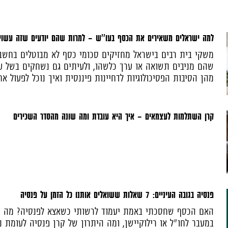
למה ישראלים משאירים את הכסף בעו''ש – למרות שהם יודעים שזה עשוי
משקי בית רבים בישראל מחזיקים סכומי כסף לא מבוטלים בחשבו
שהם מניבים תשואה או ערך כלשהו, ולעיתים גם נשחקים בשל על
מהן הסיבות הפסיכולוגיות לדחיינות פיננסית ואיך נוכל לפעול א
קרן השתלמות לעצמאים - איך היא עובדת ומה שונה מהסדר השכירים
פנסיה בגובה העיניים: 7 שאלות ששואלים אותנו כל הזמן על פנסיה
האם הכסף שחסכתי באמת יעמוד לרשותי כשאצא לפנסיה? מה ק
במעבר לחו"ל או רילוקיישן, ומה היתרון של קרן פנסיה לעומת 