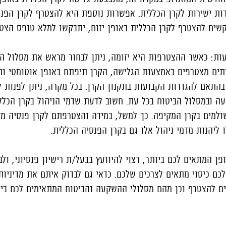
ת ישירות לקרן הכללית. אפשרות נוספת היא להצטרף לקרן הפנס
קשים להצטרף לקרן הכללית באופן יזום, יתבקשו למלא טופס הצט
ת: כאשר ההצטרפות היא יזומה, ניתן לבחור מראש את מסלול הב
תים מצטרפים באמצעות הגלישה, הקרן תיפתח באופן אוטומטי ו
התאם להגדרות הקבועות בתקנון הקרן. בכל מקרה, ניתן לפנות 
עה ובמסלול הביטוח בכל עת. חשוב לדעת שדמי הניהול בקרן הכלל
שולמים בקרן המקיפה. כך למשל, במידה והצטרפתם לקרן פנסיה מ
 ליהנות מדמי ניהול אלו גם בקרן הפנסיה הכללית.
ן המתאים לכם ביותר, רצוי להיוועץ בבעל/ת רישיון פנסיוני, ולב
לכם כיסוי מתאים לצרכים שלכם. כדאי גם לבדוק איתם את מדיניו
נים להצטרף וכן מהם מסלולי ההשקעה והביטוח המתאימים לכם ביו