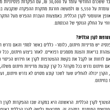
לדוגמה, עבור עובדת או עובד ששכרם החודשי עומד על 30,000 ₪, עם הפק
18.5%, ההפקדה החודשית עומדת על 5,550 ₪ ולמעשה חורגת מתקרת ההפקדה שנ
 ₪ יועבר באופן אוטומטי לקרן הכללית. באמצעות העברת ההפרש מעל התק
טוחי על החלק הנוסף של הכנסתם.
טרפות לקרן הכללית?
סיה יש מדיניות חיתום, כלומר- כללים באשר למתי והאם נדרש ה
 הצהרת בריאות והצגת מסמכים רפואיים. לאחר ביצוע חיתום, ככל 
 לדחות או לקבל את בקשת ההצטרפות לקרן או חידוש הכיסוי הב
אם חיתום נדרש בכל מקרה? כל קרן קובעת מדיניות חיתום משלה, 
 הקרן יכולה להחליט שעד לשכר קובע מסוים לא נדרש חיתום, וע
 בחיתום.
להצטרף לקרן הכללית. הראשונה היא במקרה שבו ההפקדות לקרן 
דשית המותרת. במקרה זה, מתבצעת גלישה לקרן הכללית באופן 