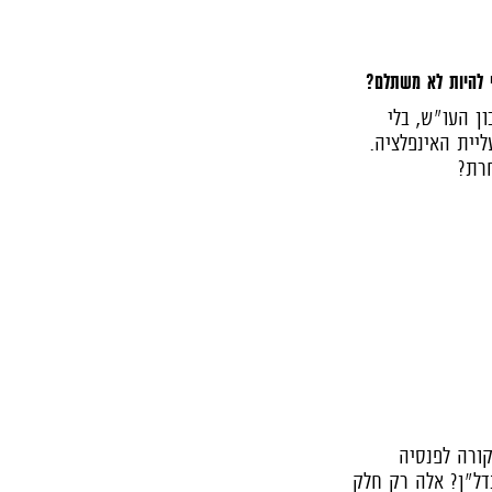
 להיות לא משתלם?
ן העו"ש, בלי
יית האינפלציה.
חרת?
ורה לפנסיה
נדל"ן? אלה רק חלק