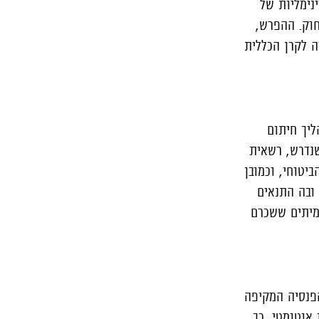
דות פנסיוניות מינימליות של
קבעה בחוק. ההפרש,
רה לקרן הכללית
ליך חיתום
שנדרש, רשאית
יטוחי, וכמובן
ובה התנאים
מיתים ששכרם
הפנסיה המקיפה
אוטומטי, כך