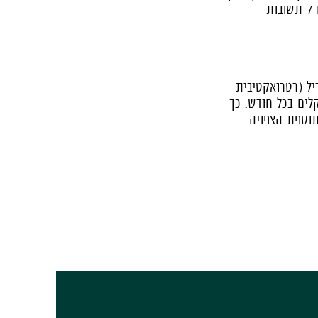
מהשאלות ששואלים אותנו כל הזמן. ריכזנו עבורכם 7 שאלות עם 7 תשובות
יל (רטרואקטיבית
לים בכל חודש. כך
תוספת הצפויה