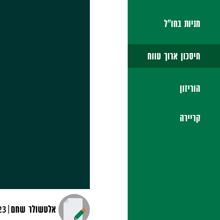
מניות בחו"ל
חיסכון ארוך טווח
הוריזון
קריירה
|
אלטשולר שחם
23 יולי, 4