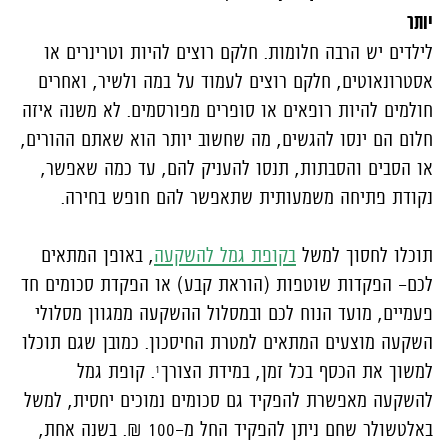
יותר
לילדים יש הרבה חלומות. חלקם רוצים להיות וטרינרים או
אסטרונאוטים, חלקם רוצים לעמוד על במה ולשיר, ואחרים
חולמים להיות רופאים או סופרים מפורסמים. לא משנה איזה
חלום הם ינסו להגשים, מה שחשוב יותר הוא שאתם ההורים,
או הסבים והסבתות, תנסו להעניק להם, עד כמה שאפשר,
נקודת פתיחה משמעותית שתאפשר להם חופש בחירה.
תוכלו לחסוך למשל
בקופת גמל להשקעה
, באופן המתאים
לכם- הפקדות שוטפות (הוראת קבע) או הפקדת סכומים חד
פעמיים, מועד הנוח לכם ובמסלול ההשקעה ממגוון מסלולי
השקעה מוצעים המתאים למטרת החיסכון. כמובן שגם תוכלו
למשוך את הכסף בכל זמן, במידת הצורך¹. קופת גמל
להשקעה מאפשרת להפקיד גם סכומים נמוכים יחסית, למשל
באלטשולר שחם ניתן להפקיד החל מ-100 ₪. בשנה אחת,