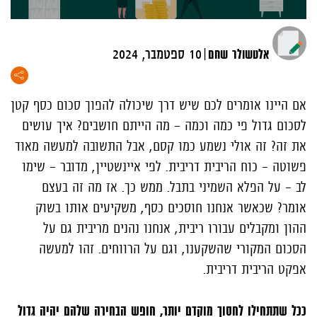
|
אלטשולר שחם
10 ספטמבר, 2024
אם היינו אומרים לכם שיש דרך שיכולה להפוך סכום כסף קטן
לסכום גדול פי כמה וכמה - מה הייתם חושבים? איך עושים
את זה? זה אולי נשמע כמו קסם, אבל התשובה למעשה מאוד
פשוטה – כוח הריבית דריבית. לפי איינשטיין, מדובר – שימו
לב – על הפלא השמיני בתבל. ממש כך. אז מה זה בעצם
אומר? שכאשר אנחנו חוסכים כסף, משקיעים אותו בשוק
ההון ומקבלים עבורו ריבית, אנחנו נהנים מריבית גם על
הסכום המקורי שהשקענו, וגם על הרווחים. זהו למעשה
אפקט הריבית דריבית.
ככל שתתחילו לחסוך מוקדם יותר, חופש הבחירה שלהם יהיה גדול