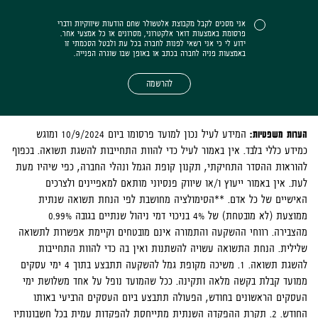
אני מסכים לקבל מקבוצת אלטשולר שחם הודעות שיווקיות ודברי
פרסומת באמצעות דואר אלקטרוני, מסרונים או כל אמצעי אחר.
ידוע לי כי אני רשאי לפנות לחברה בכל עת ולבטל הסכמתי זו
באמצעות פניה לחברה בכתב או באופן שבו שוגרה הפנייה.
להרשמה
הערות משפטיות:
המידע לעיל נכון למועד פרסומו ביום 10/9/2024 ומוגש
כמידע כללי בלבד. אין באמור לעיל כדי להוות התחייבות להשגת תשואה. בכפוף
להוראות ההסדר התחיקתי, תקנון קופת הגמל ונהלי החברה, כפי שיהיו מעת
לעת. אין באמור ייעוץ ו/או שיווק פנסיוני מותאם למאפיינים ולצרכים
האישיים של כל אדם. **הסימולציה מחושבת לפי הנחת תשואה שנתית
ממוצעת (לא מובטחת) של 4% בניכוי דמי ניהול שנתיים בגובה 0.99%
מהצבירה. רווחי ההשקעה והתמורה אינם מובטחים וקיימת אפשרות לתשואה
שלילית. הנחת התשואה עשויה להשתנות ואין בה כדי להוות התחייבות
להשגת תשואה.
1.
משיכה מקופת גמל להשקעה תתבצע בתוך 4 ימי עסקים
ממועד קבלת בקשה מלאה ותקינה. ככל שהמועד נופל על אחד משלושת ימי
העסקים הראשונים בחודש, הפעולה תתבצע ביום העסקים הרביעי באותו
החודש. 2. תקרת ההפקדה השנתית מתייחסת להפקדות עמית בכל חשבונותיו