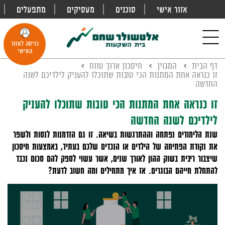
אזור אישי
סוכנים
מעסיקים
מתפעלים
פתח
חיפוש
Toggle
כניסה לאזור
navigation
האישי
דף הבית
המגזין
חיסכון ארוך טווח
זו כנראה אחת המתנות הכי טובות שתוכלו להעניק לילדיכם לשנה
החדשה
זו כנראה אחת המתנות הכי טובות שתוכלו להעניק
לילדיכם לשנה החדשה
שנת הלימודים נפתחה וההתרגשות בשיאה. זו גם הזדמנות לנסות ולשפר
את נקודת הפתיחה של הילדים או הנכדים שלכם בעתיד, באמצעות חיסכון
שיצבור ריבית בשוק ההון לאורך שנים, אשר עשוי לספק להם סכום נכבד
להתחלת חייהם הבוגרים. אז איך מתחילים ומה חשוב לדעת?