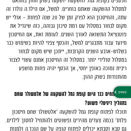
הכספים בקופת גמל להשקעה יושקעו בשוק ההון בהתאם
למסלול ההשקעה שאתם בוחרים. למשל, אם הילד.ה נולדו זה
עתה, והחיסכון הוא לפרק זמן של 20 שנה לפחות – אולי יש
מקום לבחור במסלול עם רמת סיכון גבוהה, כזה שיגדיל את
פוטנציאל התשואה לאורך השנים. לעומת זאת, אם החיסכון
מיועד עבור מתבגרים למשל, והכסף צפוי להיות בשימוש כבר
בשלוש-ארבע השנים הקרובות, ייתכן שיש מקום לבחור
במסלול סולידי יותר. במסלול זה החיסכון אמנם עשוי לצבור
ריבית נמוכה באופן יחסי, אך הכסף יהיה פחות מושפע
מהתנודות בשוק ההון.
איך פותחים כבר היום קופת גמל להשקעה של אלטשולר שחם
בתהליך דיגיטלי פשוט?
תוכלו לפתוח קופת גמל להשקעה 'אלטשולר שחם חיסכון
פלוס' בכמה צעדים מהירים ופשוטים ולהתחיל לחסוך לילדים.
גם סבא וסבתא יכולים לפתוח קופה על שם הנכד.ה ולמנות