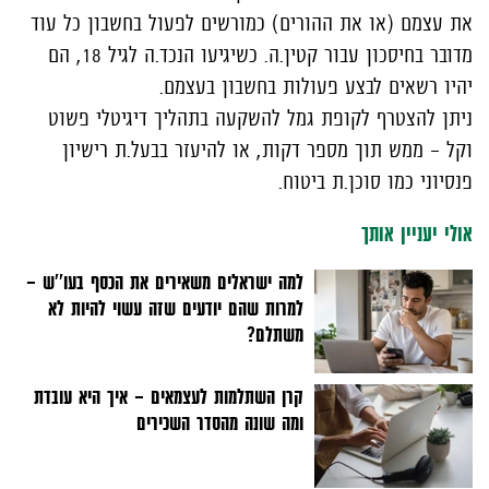
את עצמם (או את ההורים) כמורשים לפעול בחשבון כל עוד
מדובר בחיסכון עבור קטין.ה. כשיגיעו הנכד.ה לגיל 18, הם
יהיו רשאים לבצע פעולות בחשבון בעצמם.
ניתן להצטרף לקופת גמל להשקעה בתהליך דיגיטלי פשוט
וקל – ממש תוך מספר דקות, או להיעזר בבעל.ת רישיון
פנסיוני כמו סוכן.ת ביטוח.
אולי יעניין אותך
למה ישראלים משאירים את הכסף בעו''ש –
למרות שהם יודעים שזה עשוי להיות לא
משתלם?
קרן השתלמות לעצמאים - איך היא עובדת
ומה שונה מהסדר השכירים