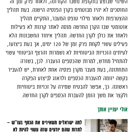
השינוי שבוצע בתקופת משבר הקורונה, ולאחר פרק זמן זה
החוסכים לא יהיו מבוטחים בקרן הפנסיה הישנה. בעת תהליך
ההצטרפות ולאחר מילוי טופס המעבר, התקיים תהליך
אוטומטי שבו הקרן החדשה מנסה לאתר קרנות לא פעילות
ולאחד את כולן לקרן החדשה. תהליך איחוד החשבונות הלא
פעילים עשוי לקחת פרק זמן של 120 ימים, אך בעת ביצועו,
לעיתים הזכויות הביטוחיות לא נשמרות והרצף הביטוחי עשוי
להתחיל מחדש, למרות שהכספים הועברו. לכן, בשורה
התחתונה, בעת מעבר מקרן פנסיה אחת לאחרת, יש להעביר
בקשה יזומה להעברת הכספים ולדאוג לביצוע הפקדה
ראשונה. כך, אפשר להבטיח שמירה על זכויות ביטוחיות
ולקצר את משך הזמן להעברת הכספים לקרן החדשה.
אולי יעניין אותך
למה ישראלים משאירים את הכסף בעו''ש –
למרות שהם יודעים שזה עשוי להיות לא