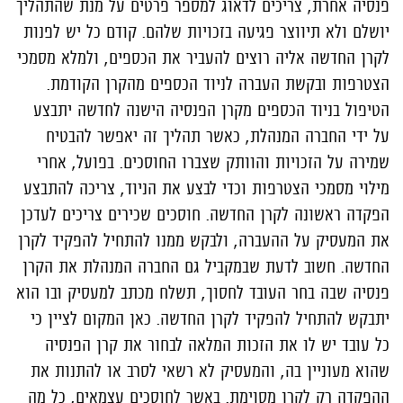
פנסיה אחרת, צריכים לדאוג למספר פרטים על מנת שהתהליך
יושלם ולא תיווצר פגיעה בזכויות שלהם. קודם כל יש לפנות
לקרן החדשה אליה רוצים להעביר את הכספים, ולמלא מסמכי
הצטרפות ובקשת העברה לניוד הכספים מהקרן הקודמת.
הטיפול בניוד הכספים מקרן הפנסיה הישנה לחדשה יתבצע
על ידי החברה המנהלת, כאשר תהליך זה יאפשר להבטיח
שמירה על הזכויות והוותק שצברו החוסכים. בפועל, אחרי
מילוי מסמכי הצטרפות וכדי לבצע את הניוד, צריכה להתבצע
הפקדה ראשונה לקרן החדשה. חוסכים שכירים צריכים לעדכן
את המעסיק על ההעברה, ולבקש ממנו להתחיל להפקיד לקרן
החדשה. חשוב לדעת שבמקביל גם החברה המנהלת את הקרן
פנסיה שבה בחר העובד לחסוך, תשלח מכתב למעסיק ובו הוא
יתבקש להתחיל להפקיד לקרן החדשה. כאן המקום לציין כי
כל עובד יש לו את הזכות המלאה לבחור את קרן הפנסיה
שהוא מעוניין בה, והמעסיק לא רשאי לסרב או להתנות את
ההפקדה רק לקרן מסוימת. באשר לחוסכים עצמאים, כל מה