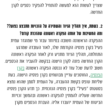
שצריך לעשות הוא למעשה להתחיל להפקיד כספים לקרן
החדשה.
2. בשמת, איך תהליך הניוד והשמירה על הזכויות מתבצע בפועל?
ומה החשיבות של אותה הפקדה ראשונה שהזכרת קודם?
ההפקדה הראשונה חשובה במיוחד עבור מי שמוגדר עמית
פעיל בקרן פנסיה הקודמת שלו, לאור העובדה שמרגע
התחלתה, תהליך הניוד מתניע ורק לאחר הפקדה ראשונה
הקרן החדשה פונה לקרן הישנה בבקשה להעביר את הכספים.
חשוב לדעת שכל עוד לא נכנסה הפקדה ראשונה
בקרן
הפנסיה
, החוסכים עדיין מבוטחים בקרן פנסיה הישנה. בעת
שליחת טופס בקשת ההעברה, על העמית לסמן שהוא נמצא
בסטטוס "פעיל" בקרן פנסיה הנוכחית. כך תדע הקרן פנסיה
החדשה שעליה להמתין להפקדה ראשונה ובהמשך זכויות
הביטוח של העמית יועברו אליה. העברת הכספים מקרן