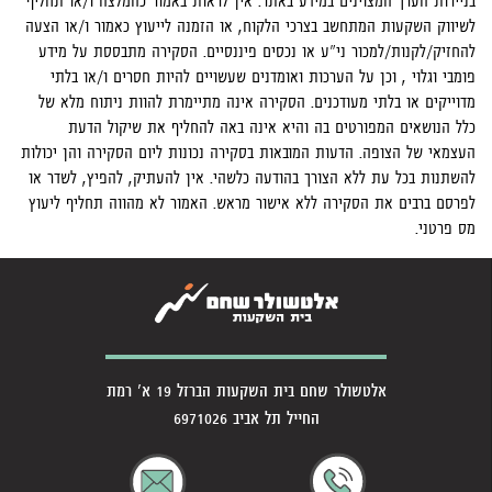
בניירות הערך המצוינים במידע באתר. אין לראות באמור כהמלצה ו/או תחליף
לשיווק השקעות המתחשב בצרכי הלקוח, או הזמנה לייעוץ כאמור ו/או הצעה
להחזיק/לקנות/למכור ני"ע או נכסים פיננסיים. הסקירה מתבססת על מידע
פומבי וגלוי , וכן על הערכות ואומדנים שעשויים להיות חסרים ו/או בלתי
מדוייקים או בלתי מעודכנים. הסקירה אינה מתיימרת להוות ניתוח מלא של
כלל הנושאים המפורטים בה והיא אינה באה להחליף את שיקול הדעת
העצמאי של הצופה. הדעות המובאות בסקירה נכונות ליום הסקירה והן יכולות
להשתנות בכל עת ללא הצורך בהודעה כלשהי. אין להעתיק, להפיץ, לשדר או
לפרסם ברבים את הסקירה ללא אישור מראש. האמור לא מהווה תחליף ליעוץ
מס פרטני.
אלטשולר שחם בית השקעות הברזל 19 א' רמת
החייל תל אביב 6971026