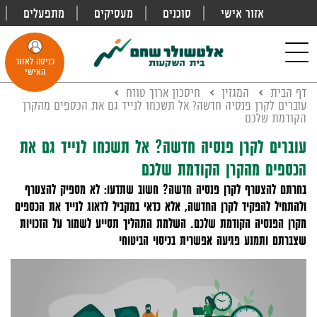
אזור אישי
סוכנים
מעסיקים
מתפעלים
פתח
חיפוש
Toggle
כניסה לאזור
navigation
האישי
דף הבית
המגזין
חיסכון ארוך טווח
עוברים לקרן פנסיה חדשה? אל תשכחו לנייד גם את הכספים מהקרן
הקודמת שלכם
עוברים לקרן פנסיה חדשה? אל תשכחו לנייד גם את
הכספים מהקרן הקודמת שלכם
בחרתם להצטרף לקרן פנסיה חדשה? חשוב שתדעו: לא מספיק להצטרף
ולהתחיל להפקיד לקרן החדשה, אלא כדאי במקביל לדאוג לנייד את הכספים
מקרן הפנסיה הקודמת שלכם. השלמת התהליך תסייע לשמור על הזכויות
שצברתם ותמנע פגיעה אפשרית בכיסוי הביטוחי