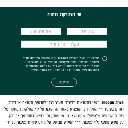
אני רוצה לקבל עדכונים
אני מסכים לקבל מקבוצת אלטשולר שחם הודעות שיווקיות ודברי
פרסומת באמצעות דואר אלקטרוני, מסרונים או כל אמצעי אחר.
ידוע לי כי אני רשאי לפנות לחברה בכל עת ולבטל הסכמתי זו
באמצעות פניה לחברה בכתב או באופן שבו שוגרה הפנייה.
להרשמה
הערות משפטיות:
*אין בתשואות ובדירוגי העבר בכדי להבטיח תשואה או דירוג
דומים בעתיד ** הסקירות המוצגות באתר זה הוכנו על ידי מחלקת המחקר של
בית ההשקעות אלטשולר שחם ו/או מי מטעמה, והן בוצעו בהסתמך אך ורק
על מידע פומבי גלוי לציבור. *** המידע מבוסס על מידע שדווח לציבור על ידי