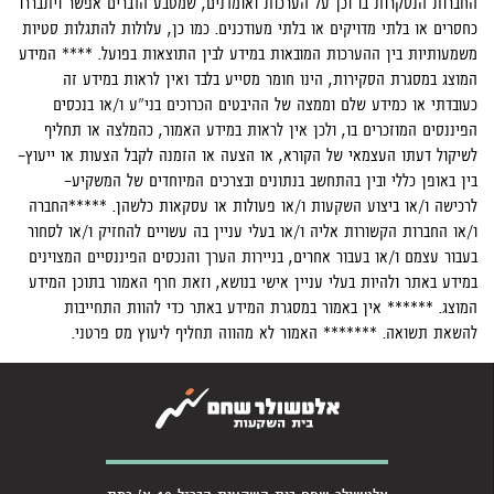
החברות הנסקרות בו וכן על הערכות ואומדנים, שמטבע הדברים אפשר ויתבררו
כחסרים או בלתי מדויקים או בלתי מעודכנים. כמו כן, עלולות להתגלות סטיות
משמעותיות בין ההערכות המובאות במידע לבין התוצאות בפועל. **** המידע
המוצג במסגרת הסקירות, הינו חומר מסייע בלבד ואין לראות במידע זה
כעובדתי או כמידע שלם וממצה של ההיבטים הכרוכים בני"ע ו/או בנכסים
הפיננסים המוזכרים בו, ולכן אין לראות במידע האמור, כהמלצה או תחליף
לשיקול דעתו העצמאי של הקורא, או הצעה או הזמנה לקבל הצעות או ייעוץ-
בין באופן כללי ובין בהתחשב בנתונים ובצרכים המיוחדים של המשקיע-
לרכישה ו/או ביצוע השקעות ו/או פעולות או עסקאות כלשהן. *****החברה
ו/או החברות הקשורות אליה ו/או בעלי עניין בה עשויים להחזיק ו/או לסחור
בעבור עצמם ו/או בעבור אחרים, בניירות הערך והנכסים הפיננסיים המצוינים
במידע באתר ולהיות בעלי עניין אישי בנושא, וזאת חרף האמור בתוכן המידע
המוצג. ****** אין באמור במסגרת המידע באתר כדי להוות התחייבות
להשאת תשואה. ******* האמור לא מהווה תחליף ליעוץ מס פרטני.