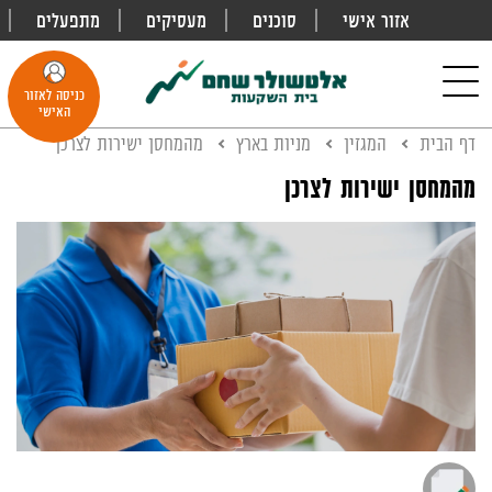
אזור אישי
סוכנים
מעסיקים
מתפעלים
פתח
חיפוש
Toggle
כניסה לאזור
navigation
האישי
דף הבית
המגזין
מניות בארץ
מהמחסן ישירות לצרכן
מהמחסן ישירות לצרכן