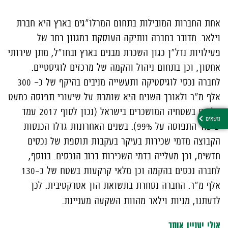
אחת החברות המובילות בתחום המרלו"גים בארץ היא חברת
וילאר. מדובר בחברה וותיקה העוסקת במגוון רחב של
פעילויות נדל"ן כגון השכרת מבנים בארץ ובחו"ל, מתן שירותי
אחסון, וכן בתחום ניהול והקמה של מרכזים לוגיסטיים.
לחברה נכסי לוגיסטיקה ותעשייה מניבים בהיקף של כ- 300
אלף מ"ר ולאורך השנים היא שומרת על שיעורי תפוסה כמעט
מלאים בשטחיה המושכרים בישראל (נכון לסוף 2017 עמד
שיעור התפוסה על 99%). בשנים האחרונות גדלו הכנסות
הקבוצה מדמי שכירות בעיקר בעקבות תוספת של נכסים
חדשים, וכן מעלייה בדמי השכירות ברוב הנכסים. בנוסף,
לחברה נכסים בהקמה וכן מלאי קרקעות בשטח של כ–130
אלף מ"ר. החברה נסחרת בתשואת הון אטרקטיבית. לכן
לדעתנו, מניות וילאר מהוות השקעה מעניינת.
אולי יעניין אותך