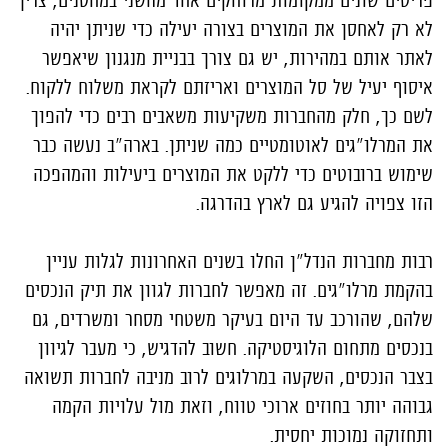
פריטים שונים ממקומות מרוחקים אחד מהשני במחסנים, צריך
לא רק לאחסן את המוצרים בצורה יעילה כדי שניתן יהיה
לאתר אותם במהירות, יש גם צורך בבניית מנגנון שיאפשר
איסוף יעיל של סל המוצרים ואריזתם לקראת משלוח ללקוח.
לשם כך, חלק מהחברות משקיעות משאבים רבים כדי להפוך
את המרלו"גים לאוטומטיים כמה שניתן. בארה"ב נעשה כבר
שימוש ברובוטים כדי ללקט את המוצרים ביעילות והמהפכה
הזו צפויה להגיע גם לארץ בהדרגה.
רבות מחברות הנדל"ן החלו בשנים האחרונות לגלות עניין
בהקמת מרלו"גים. זה מאפשר לחברות לגוון את תיק הנכסים
שלהם, שהורכב עד היום בעיקר משטחי מסחר ומשרדים, גם
בנכסים מתחום הלוגיסטיקה. חשוב להדגיש, כי מעבר לגיוון
בצבר הנכסים, השקעה במרלוגים לרוב מניבה לחברות תשואה
גבוהה יותר בחוזים ארוכי טווח, וזאת מול עלויות הקמה
ותחזוקה נמוכות יחסית.