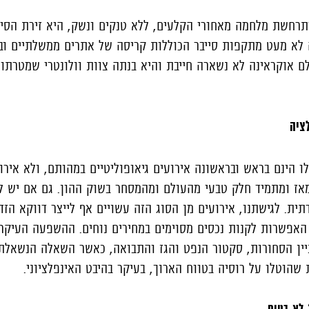
תרחשת מלחמה מאחורי הקלעים, ללא טנקים ונשק, היא זירת הסיי
 לא מעט מתקפות סייבר הכוללות קריסה של אתרים ממשלתיים ובנ
לם אוקראינה לא נשארה חייבת והיא בנתה צוות וולונטרי שמטרתו
ציה
ו הינם בראש ובראשונה אירועים גיאופוליטיים במהותם, ולא אירוע
ו מאז ומתמיד חלק טבעי מהעולם ומהמסחר בשוק ההון. גם אם יש
תית. לגישתנו, אירועים מן הסוג הזה עשויים אף לייצר דווקא הזד
 האפשרות לקנות נכסים מסוימים במחירים נוחים. ההשפעה העיקר
ין הסחורות, סקטור הנפט והגז והתבואה, כאשר השאלה הנשאלת 
שהוטלו על רוסיה בטווח הארוך, בעיקר בהיבט האינפלציוני.