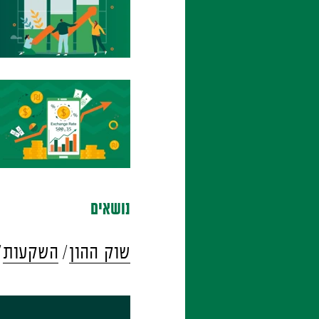
נושאים
שוק ההון
השקעות