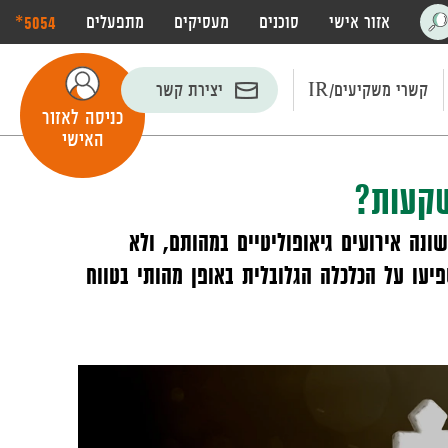
‎*5054
אזור אישי
סוכנים
מעסיקים
מתפעלים
פתח
חיפוש
קשרי משקיעים/IR
יצירת קשר
כניסה לאזור
האישי
שקעות?
נה אירועים גיאופוליטיים במהותם, ולא
יעו על הכלכלה הגלובלית באופן מהותי בטווח