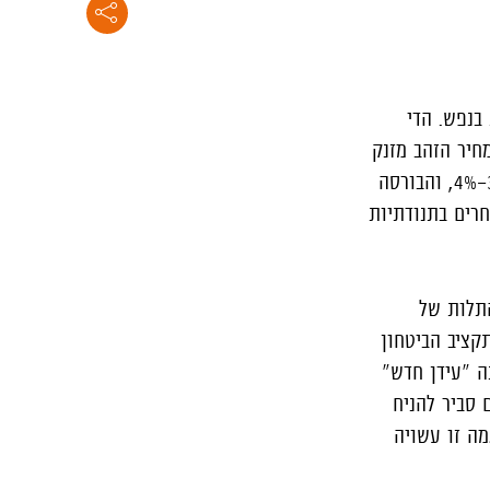
בנפש. הדי
 מיד גם לבורסות, כאשר הנפט הגיע לשיא עם שווי החבית הגבוה מאז 2014 ומחיר הזהב מזנק
גם הוא. בימי הלחימה הראשונים שוקי המניות בארה"ב, באירופה ובישראל ירדו בחדות בכ-3%-4%, והבורסה
 נסחרים בתנודתיות
התלות של
קציב הביטחון
אינה "עידן חדש"
 סביר להניח
מה זו עשויה