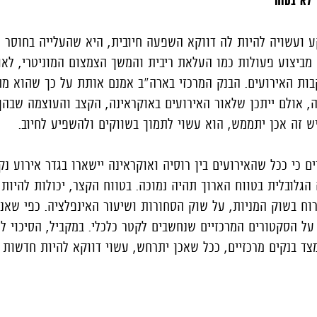
 ועשויה להיות לה דווקא השפעה חיובית, היא שהעלייה בחוסר 
 מביצוע פעולות כמו העלאת ריבית והמשך הצמצום המוניטרי, לא
ות האירועים. הבנק המרכזי בארה"ב אמנם אותת על כך שהוא מת
, אולם ייתכן שלאור האירועים באוקראינה, הקצב והעוצמה שבהן 
ש זה אכן יתממש, הוא עשוי לתמוך בשווקים ולהשפיע לחיוב.
ם כי ככל שהאירועים בין רוסיה ואוקראינה יישארו בגדר אירוע נק
גלובלית בטווח הארוך תהיה נמוכה. בטווח הקצר, יכולות להיות
וח בשוק המניות, על שוק הסחורות ושיעור האינפלציה. כפי שאנח
 הסקטורים המרכזיים שנחשבים לקטר כלכלי. במקביל, הסיכוי לע
ד בנקים מרכזיים, ככל שאכן יתרחש, עשוי דווקא להיות חדשות ח