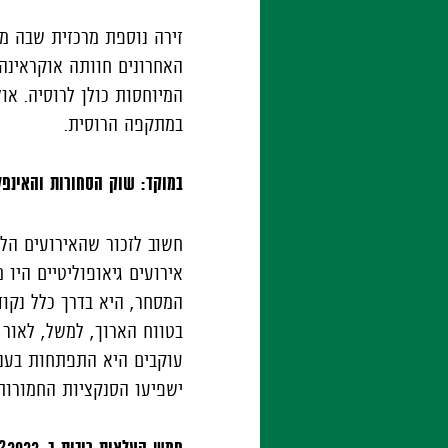
זירה נוספת מרכזית שבה מ
האחרונים חוותה אוקראינה
המיוחסות כולן לרוסיה. או
במתקפה הרוסית.
במוקד: שוק הסחורות והאינפל
חשוב לזכור שהאירועים הלל
אירועים גיאופוליטיים הי
המסחר, היא בדרך כלל נקוד
בטווח הארוך, למשל, לאור
עוקבים היא התפתחות בעני
ישפיעו הסנקציות החמורות 
חמש העלאות ריבית ב-2022? לא בטוח