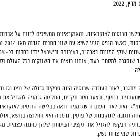
202
לשו הרוסים לאוקראינה, והאוקראינים ממשיכים לדווח על אבדות 
המלחמה הגיעו
סקבה צללה בכ-36%, עד שנסגרה למסחר. כעת, אנחנו רואים את השווקים בכל העולם
ה.
 מתגבר, לאור העובדה שרוסיה הינה ספקית גדולה של נפט וגז ו
מעותית. בנוסף, ובצעד חסר תקדים, החליטה גרמניה להגדיל את ת
ך שיהווה כ-2% מהתמ"ג. זאת לאור העובדה שגרמניה רואה בפלישה הרוסית לאוקר
וה תגובה לתוקפנות של פוטין. גרמניה היא החלוצה בנושא, אולם
ותיה ויבקשו להגדיל את תקציבי הביטחון שלהן כהגנה עצמית. מג
רות שמייצרות נשק.