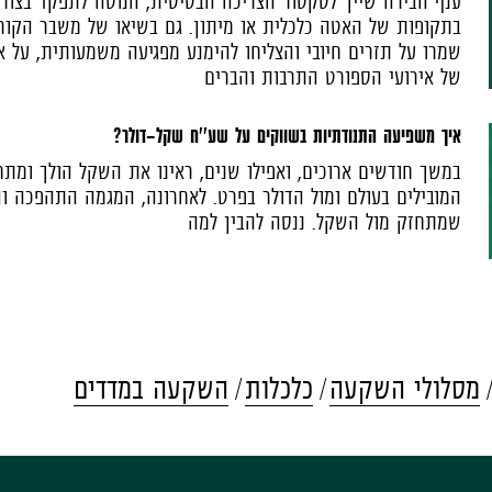
ענף הבירה שייך לסקטור הצריכה הבסיסית, הנוטה לתפקד בצורה
בתקופות של האטה כלכלית או מיתון. גם בשיאו של משבר הקורונ
שמרו על תזרים חיובי והצליחו להימנע מפגיעה משמעותית, על 
של אירועי הספורט התרבות והברים
איך משפיעה התנודתיות בשווקים על שע''ח שקל-דולר?
במשך חודשים ארוכים, ואפילו שנים, ראינו את השקל הולך ומת
המובילים בעולם ומול הדולר בפרט. לאחרונה, המגמה התהפכה וה
שמתחזק מול השקל. ננסה להבין למה
מסלולי השקעה
כלכלות
השקעה במדדים