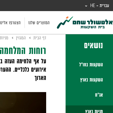
עברית - HE
המוצרים שלנו
הצטרפו אלינו
דף הבית
המגזין
מניות
נושאים
רוחות המלחמה 
על אף הלחימה העזה באו
השקעות בחו"ל
אירועים כלכליים. ההער
הארוך
השקעות בארץ
אג"ח
מניות בארץ