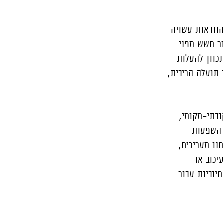
הוודאות עשויה
ור חשש מפני
כוון להעלות
תועלה הריבית,
ודתי-מקומי,
 השפעות
נו מעריכים,
יכוב או
יוביות עבור