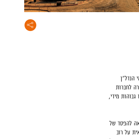
 הנדל"ן
רה לחברות
גבוהות מידי,
 592 מיליון שקלים בהשוואה להפסד של
חראית על רוב