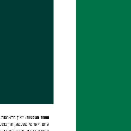
הערות משפטיות:
*אין בתשואות ו
שחם ו/או מי מטעמה, והן בוצעו
שמטבע הדברים אפשר ויתבררו כח