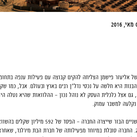
201
של אליעזר פישמן הצליחה להקים קבוצה עם פעילות ענפה בתחומי
בנות היא חלשה על נכסי נדל"ן רבים בארץ ובעולם. אבל, כמו שק
, גם אצל כלכלית העסק לא נוהל נכון - ההלוואות שהיא נטלה היו 
 נקלעה למשבר עמוק.
ב- 2015 הועמק כמעט פי שניים הבור שייצרה החברה - הפסד של
304 מיליוני שקלים ב-2014. החברה סובלת במיוחד מפעילותה של חברת הבת מירלנד, שא