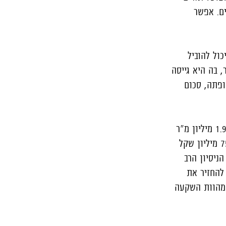
ה רווח צנוע של כ-13 מיליון שקלים. אפשר
ול להוביל
 בה היא גייסה
קופתה, סכום
כלכלית נשענת על נכסים מניבים מצוינים במקומות רבים, ובראשם נכסים מניבים בשטח של כ-1.9 מיליון מ"ר
ובשווי של כ-7.9 מיליארד שקל בישראל, נכסים מניבים בשטח של 253 אלף מ"ר ובשווי של 759 מיליון שקל
הניסיון הרב
להחזיר את
 מהוות השקעה