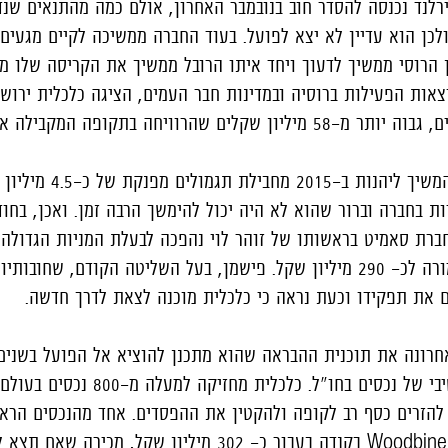
רלנד נכנסה להסדר חוב בנובמבר האחרון, אולם כמה מהתנאים שנ
לכן הוא עדיין לא יצא לפועל. בעוד החברה ממשיכה לקיים מגעים 
הרוסי ממשיך לדעוך ויחד איתו הרובל ממשיך את הקריסה שלו מו
וצאות הפעילות ברוסיה ובמדינות חבר העמים, הציגה כלכלית ירושל
בבד עם ההפסדים, פישמן המשיך לי
ות בחברה וברור שהוא לא היה יכול להימשך הרבה זמן. ואכן, בחו
ברת סאמיט בראשותו של זוהר לוי נהפכה לבעלת המניות הגדולה 
(20% ממניות החברה) בתמורה לכ- 290 מיליון שקל. פישמן, בעל השליטה הקודם, ש
ם את תפקידו וכעת נראה כי כלכלית מוכנה לצאת לדרך חדשה.
חרונה את תוכנית ההבראה שהוא מתכנן להוציא אל הפועל בשנים
שתכלול בעיקר מימוש מאסיבי של נכסים בחו"ל. כלכלית מ
ל להזרים כסף רב לקופה ולהקטין את ההפסדים. אחד מהנכסים הר
מתעתדת למכור הוא קניון Woodbine בקנדה בעבור כ- 302 מיליון שקל, מ