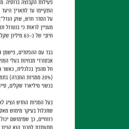
פעילות הקבוצה ברוסיה. מי
התקיימו עד לתאריך היעד ו
על הסדר חדש, שוק הנדל"ן 
מעניין לראות כי בנטרול ת
חיובי של כ-63 מיליון שקלים, גבוה יותר מ-58 מיליון שקלים שהרוויחה בתקופה המקבילה אשתקד. בד
אבסורדי מבחינת בעלי המני
חל מהפך בכלכלית, כאשר ח
בכשני מיליארד שקלים, סיי
בעל המניות החדש הציג לא
רווחיים, כך שמימושם יכו