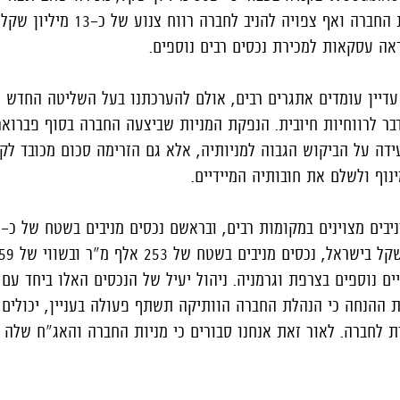
כ-130 מליון שקלים לקופת החברה ואף צפויה להניב לחבר
אה עסקאות למכירת נכסים רבים נוספים.
 עדיין עומדים אתגרים רבים, אולם להערכתנו בעל השליטה החדש יכ
ר לרווחיות חיובית. הנפקת המניות שביצעה החברה בסוף פברואר,
 העידה על הביקוש הגבוה למניותיה, אלא גם הזרימה סכום מכובד ל
וף ולשלם את חובותיה המיידיים.
יים נוספים בצרפת וגרמניה. ניהול יעיל של הנכסים האלו ביחד עם 
ת ההנחה כי הנהלת החברה הוותיקה תשתף פעולה בעניין, יכולים 
ות לחברה. לאור זאת אנחנו סבורים כי מניות החברה והאג"ח שלה