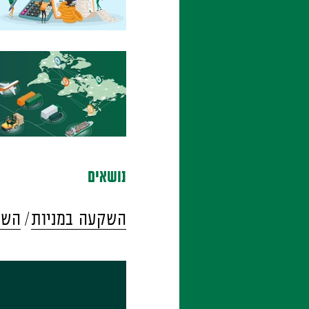
נושאים
השקעה במניות
השק