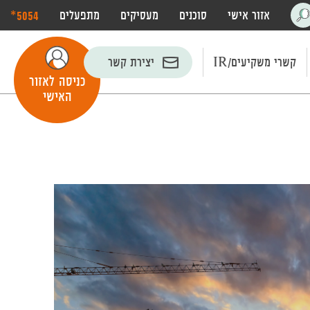
‎*5054
אזור אישי
סוכנים
מעסיקים
מתפעלים
פתח
חיפוש
קשרי משקיעים/IR
יצירת קשר
כניסה לאזור
האישי