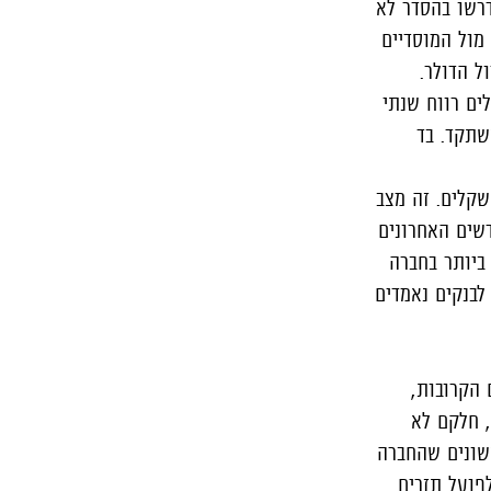
דרשו בהסדר לא
מול המוסדיים
ל הדולר.
ים רווח שנתי
הנות ב-2015 מחבילת תגמולים מפנקת של כ-4.5 מיליון שקלים. זה מצב
דשים האחרונים
ביותר בחברה
חובותיו לבנקים נאמדים
 הקרובות,
חזיקה למעלה מ-800 נכסים בעולם, חלקם לא
אשונים שהחברה
כירה שאם תצא לפועל תזרים