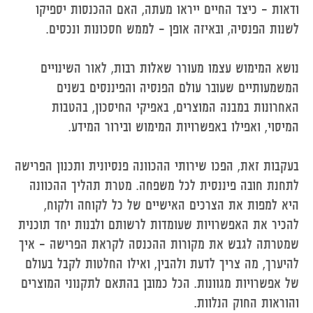
ודאות – כיצד החיים ייראו מעתה, האם ההכנסות יספיקו
לשנות הפנסיה, ובאיזה אופן – לממש חסכונות ונכסים.
נושא המימוש עצמו מעורר שאלות רבות, לאור השינויים
המשמעותיים שעובר עולם הפנסיה והפיננסים בשנים
האחרונות במבנה המוצרים, באפיקי החיסכון, בהטבות
המיסוי, ואפילו באפשרויות המימוש ובירור המידע.
בעקבות זאת, הפכו שירותי ההכוונה פנסיונית ותכנון הפרישה
לתחנת חובה פיננסית לכל משפחה. מטרת תהליך ההכוונה
היא למפות את הצרכים האישיים של כל לקוחה ולקוח,
להכיר את האפשרויות שעומדות לרשותם ולבנות יחד תוכנית
שמטרתה לגבש את מקורות ההכנסה לקראת הפרישה - איך
להיערך, מה צריך לדעת ולהבין, ואילו החלטות לקבל בעולם
של אפשרויות מגוונות. הכל כמובן בהתאם לתקנוני המוצרים
והוראות החוק הנלוות.