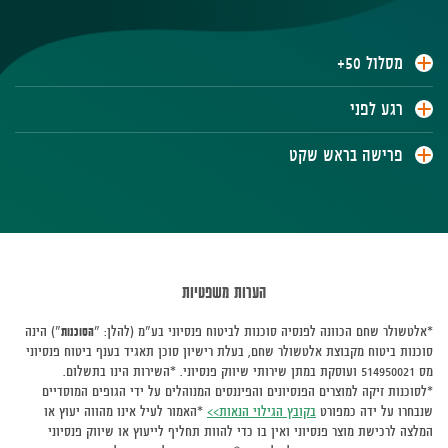
מסלול 50+
רגע לפני
פרישה בראש שקט
הערות משפטיות
*אלטשולר שחם הכוונה לפנסיה סוכנות לביטוח פנסיוני בע"מ (להלן: "
הסוכנות
") הינה
סוכנות ביטוח מקבוצת אלטשולר שחם, בעלת רישיון סוכן תאגיד בענף ביטוח פנסיוני
מס 514950021 ועוסקת במתן שירותי שיווק פנסיוני. *השירות הינו בתשלום.
*לסוכנות זיקה למוצרים הפנסיונים והפיננסים המנוהלים על ידי הגופים המוסדיים
שנבחרו על ידה כמפורט
בקובץ הגילוי הנאות>>
*האמור לעיל אינו מהווה יעוץ או
המלצה לרכישת מוצר פנסיוני ואין בו כדי להוות תחליף לייעוץ או שיווק פנסיוני