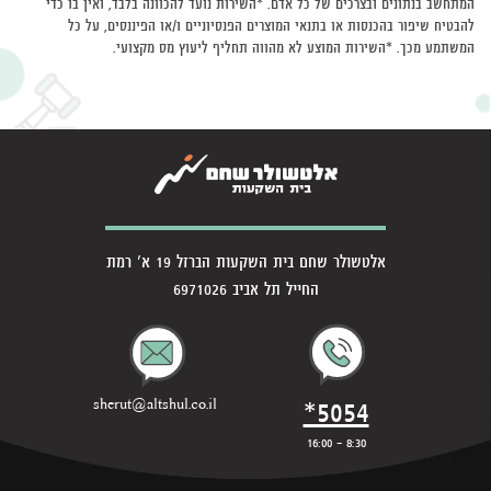
המתחשב בנתונים ובצרכים של כל אדם. *השירות נועד להכוונה בלבד, ואין בו כדי
להבטיח שיפור בהכנסות או בתנאי המוצרים הפנסיוניים ו/או הפיננסים, על כל
המשתמע מכך. *השירות המוצע לא מהווה תחליף ליעוץ מס מקצועי.
אלטשולר שחם בית השקעות הברזל 19 א' רמת
החייל תל אביב 6971026
*5054
sherut@altshul.co.il
8:30 - 16:00