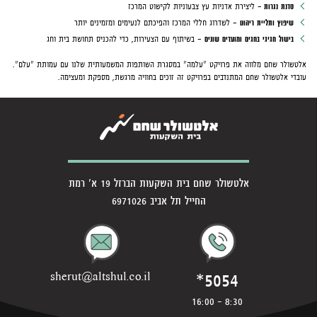
סדנת נגרות -
ליצירת אדניות עץ צבעוניות לקישוט המרכז
שיפוץ ותליית ריהוט
- לשדרוג חללי המרכז והפיכתם לנעימים ומזמינים יותר
בישול חגיגי בחגים ומועדים שונים
- בשיתוף עם הצעירות, כדי להכניס תחושת בית וחג
אלטשולר שחם מלווה את פרויקט "עלמה" במסגרת השותפות המשמעותית שלנו עם עמותת "עלם".
עובדי אלטשולר שחם המתנדבים בפרויקט זה זוכים בחוויה מרגשת, מספקת ומעצימה.
אלטשולר שחם בית השקעות הברזל 19 א' רמת
החייל תל אביב 6971026
*5054
sherut@altshul.co.il
8:30 - 16:00