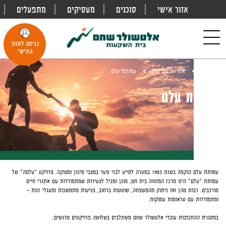
אזור אישי
סוכנים
מעסיקים
מתפעלים
פתח
חיפוש
Toggle
כניסה לאזור
navigation
האישי
דף הבית
אחריות חברתית
עמותת עלם
עמותת עלם
עמותת עלם הוקמה בשנת 1983 במטרה לסייע לבני נוער במצבי סיכון ומצוקה. פרויקט "עלמה" של
עמותת "עלם" הינו מרכז המהווה בית חם, מוגן ומכיל לצעירות שמתמודדות עם אתגרי חיים
מורכבים. רבות מהן חוו ניתוק מהמשפחה, שוטטות ברחוב, פגיעות מתמשכות ומעגלי זנות –
ומתמודדות עם טראומות עמוקות.
במסגרת ההתנדבות עובדי אלטשולר שחם משתלבים בשלושה פרויקטים מרגשים: