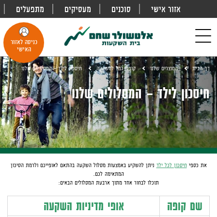
אזור אישי
סוכנים
מעסיקים
מתפעלים
פתח
חיפוש
Toggle
כניסה לאזור
navigation
האישי
דף הבית
המוצרים שלנו
קופת גמל להשקעה
חיסכון לילד – המסלולים שלנו
חיסכון לילד – המסלולים שלנו
את כספי
חיסכון לכל ילד
ניתן להשקיע באמצעות מסלול השקעה בהתאם לאופייכם ולרמת הסיכון
המתאימה לכם.
תוכלו לבחור אחד מתוך ארבעת המסלולים הבאים:
שם קופה
אופי מדיניות השקעה