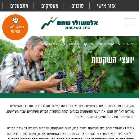
אזור אישי
סוכנים
מעסיקים
מתפעלים
פתח
חיפוש
Toggle
כניסה לאזור
navigation
האישי
דף הבית
המוצרים שלנו
קרנות נאמנות
יועצי השקעות
יועצי השקעות
שוק ההון עבר בעשור האחרון שינויים רבים, שהותירו את הציבור מבולבל. רפורמת בכר והשינויים
שאירעו לאחריה הפכו את יועצי ההשקעות בבנקים לאחד ממקורות המידע העיקריים עבור משקיעים,
המעוניינים במידע על אפיקי ההשקעה השונים.
אנחנו באלטשולר שחם בית השקעות רואים בכם, יועצי ההשקעות, שותפים חשובים בהעברת המידע
הרלבנטי לידי המשקיעים. כדי להעמיק את הקשר ותחושת השותפות אתכם, נשמח לעמוד לרשותכם