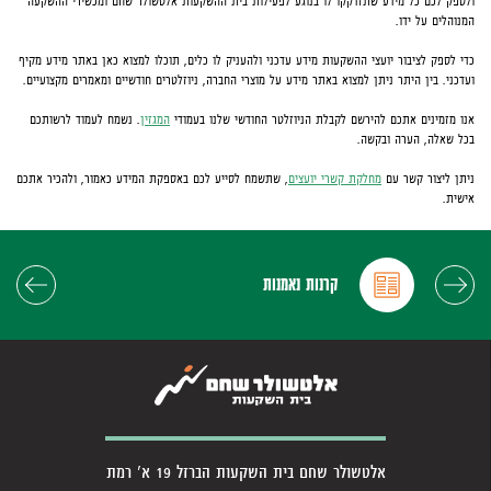
ולספק לכם כל מידע שתזדקקו לו בנוגע לפעילות בית ההשקעות אלטשולר שחם ומכשירי ההשקעה
המנוהלים על ידו.
כדי לספק לציבור יועצי ההשקעות מידע עדכני ולהעניק לו כלים, תוכלו למצוא כאן באתר מידע מקיף
ועדכני. בין היתר ניתן למצוא באתר מידע על מוצרי החברה, ניוזלטרים חודשיים ומאמרים מקצועיים.
אנו מזמינים אתכם להירשם לקבלת הניוזלטר החודשי שלנו בעמודי
המגזין
. נשמח לעמוד לרשותכם
בכל שאלה, הערה ובקשה.
ניתן ליצור קשר עם
מחלקת קשרי יועצים
, שתשמח לסייע לכם באספקת המידע כאמור, ולהכיר אתכם
אישית.
פריט
שנה
קרנות נאמנות
אלטשולר שחם בית השקעות הברזל 19 א' רמת