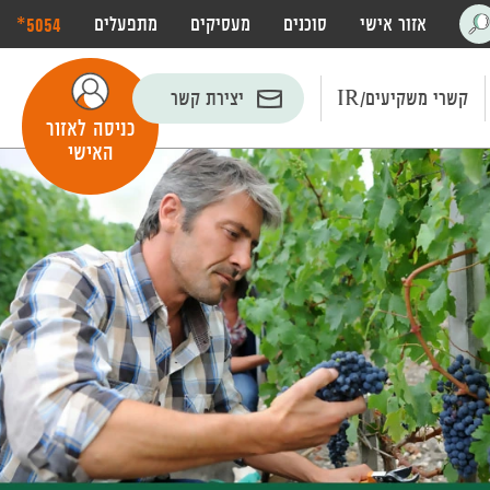
‎*5054
אזור אישי
סוכנים
מעסיקים
מתפעלים
פתח
חיפוש
קשרי משקיעים/IR
יצירת קשר
כניסה לאזור
האישי