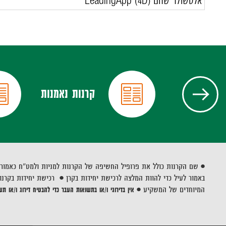
אלטשולר שחם (
4D
)
LeadingApp
פריט
שנה
ניות הציבור -
קרנות נאמנות
רנות נאמנות
•
שם הקרנות כולל את פרופיל החשיפה של הקרנות למניות ולמט"ח כאמור בתקנה 1 לתקנות השקעות משותפות בנאמנות (סיווג לצורך פרסום קרנו
באמור לעיל כדי להוות המלצה לרכישת יחידות בקרן • רכישת יחידות בקרנו
המיוחדים של המשקיע •
אין בדירוגי ו/או בתשואות העבר כדי להבטיח דירוג ו/או ת