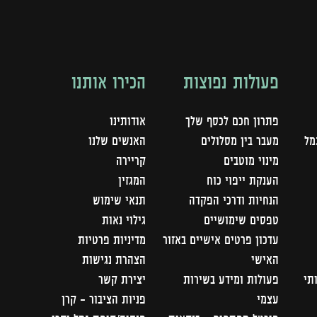
פעולות נפוצות
הכירו אותנו
פתרון חכם לכסף שלך
אודותינו
מל
מעבר בין מסלולים
האנשים שלנו
מינוי מוטבים
קריירה
הענקת ייפוי כוח
המגזין
הנחיות ודרכי הפקדה
תנאי שימוש
טפסים שימושיים
גילוי נאות
עדכון פרטים אישיים באזור
מדיניות פרטיות
האישי
הצהרת נגישות
תי
פעולות ומידע בשירות
יצירת קשר
עצמי
פניות הציבור – קרן