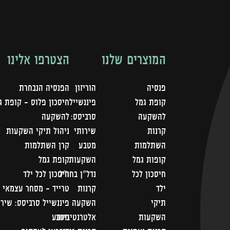
המוצרים שלנו
הצטרפו אלינו
פנסיה
הוריזון
הפנסיה הנבחרת
קופת גמל
פיננשייל
חיסכון פלוס - קופת ג
להשקעה
סרביסס:
להשקעה
קרנות
שירותי
ניהול תיקי השקעות
השתלמות
מטבע
קרן השתלמות
קופות גמל
השקעות
קופת גמל
חיסכון לכל
נדל"ן בחו"ל
חיסכון לכל ילד
ילד
קרנות
טרייד - מסחר עצמאי
תיקי
השקעה
פיננשייל סרביסס: שירו
השקעות
אלטרנטיביות
מטבע