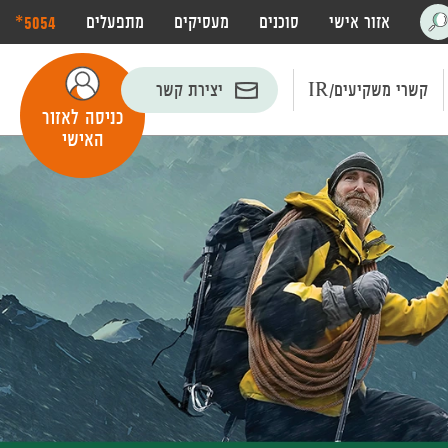
‎*5054
אזור אישי
סוכנים
מעסיקים
מתפעלים
פתח
חיפוש
קשרי משקיעים/IR
יצירת קשר
כניסה לאזור
האישי