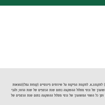
**שיעור ההוצאות לניהול ההשקעות לכל אחד ממסלולי ההשקעה יחושבו כמפורט להלן: סך כל ההוצאות הישירות לפי סעיפים קטנים (1) עד (4) ו-(8) עד (10) לתקנה2.א. לתקנות הפיקוח על שירותים פיננסיים (קופות גמל)(הוצאות
וסך כל השווי המשוערך של נכסי מסלול ההשקעה בתום שנת הכספים של שנת הדוח; ולגבי
 וסך כל השווי המשוערך של נכסי מסלול ההשקעה בתום שנת הכספים של