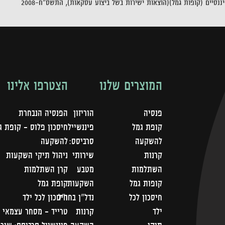
נסיים (קופות גמל)(הוצאות ישירות בשל ביצוע עסקאות), התשס"ח-2008
המוצרים שלנו
הצטרפו אלינו
פנסיה
הוריזון
הפנסיה הנבחרת
קופת גמל
פיננשייל
חיסכון פלוס - קופת ג
להשקעה
סרביסס:
להשקעה
קרנות
שירותי
ניהול תיקי השקעות
השתלמות
מטבע
קרן השתלמות
קופות גמל
השקעות
קופת גמל
חיסכון לכל
נדל"ן בחו"ל
חיסכון לכל ילד
ילד
קרנות
טרייד - מסחר עצמאי