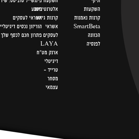
תיקי
השקעה
פיננשייל סרביסס: שירו
השקעות
אלטרנטיביות
מטבע
קרנות נאמנות
קרנות גידור
אשראי לעסקים
SmartBeta
אשראי
הוריזון נכסים דיגיטליי
הכוונה
לעסקים
פתרון חכם לכסף שלך
לפנסיה
LAYA
ארנק מט"ח
דיגיטלי
טרייד -
מסחר
עצמאי