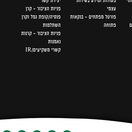
תי
פעולות ומידע בשירות
יצירת קשר
עצמי
פניות הציבור – קרן
פורטל מפתחים – בנקאות
פנסיה/קופת גמל וקרן
ם
פתוחה
השתלמות
פניות הציבור - קרנות
נאמנות
קשרי משקיעים/IR