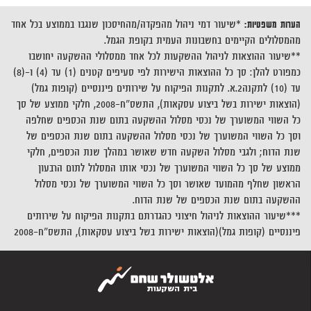
הערות משפטיות:
*שיעור דמי ניהול מהפקדה/מהחיסכון שנגבו בממוצע בכל אחד
מהמסלולים הקיימים בחשבונות העמית בקופת הגמל.
**שיעור ההוצאות לניהול ההשקעות לכל אחד ממסלולי ההשקעה יחושבו
כמפורט להלן: סך כל ההוצאות הישירות לפי סעיפים קטנים (1) עד (4) ו-(8)
עד (10) לתקנה2.א. לתקנות הפיקוח על שירותים פיננסיים (קופות גמל)
(הוצאות ישירות בשל ביצוע עסקאות), התשס"ח-2008, חלקי ממוצע של סך
כל השווי המשוערך של נכסי מסלול ההשקעה בתום שנת הכספים שחלפה
וסך כל השווי המשוערך של נכסי מסלול ההשקעה בתום שנת הכספים של
שנת הדוח; ולגבי מסלול השקעה חדש שאושר במהלך שנת הכספים, חלקי
ממוצע של סך כל השווי המשוערך של נכסי אותו המסלול לתום הרבעון
הראשון שחלף מהמועד שאושר וסך כל השווי המשוערך של נכסי מסלול
ההשקעה בתום שנת הכספים של שנת הדוח.
***שיעור ההוצאות לניהול חיצוני כהגדרתם בתקנות הפיקוח על שירותים
פיננסיים (קופות גמל)(הוצאות ישירות בשל ביצוע עסקאות), התשס"ח-2008