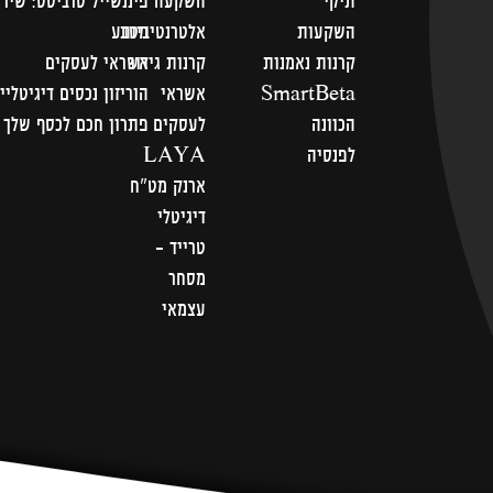
תיקי
השקעה
פיננשייל סרביסס: שירו
השקעות
אלטרנטיביות
מטבע
קרנות נאמנות
קרנות גידור
אשראי לעסקים
SmartBeta
אשראי
הוריזון נכסים דיגיטליי
הכוונה
לעסקים
פתרון חכם לכסף שלך
לפנסיה
LAYA
ארנק מט"ח
דיגיטלי
טרייד -
מסחר
עצמאי