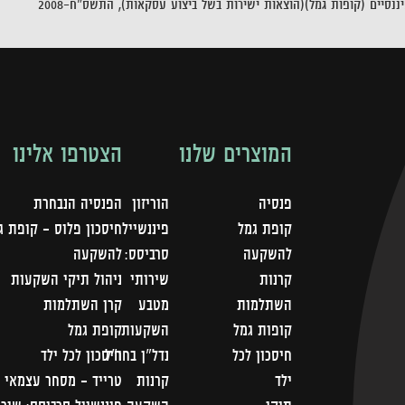
נסיים (קופות גמל)(הוצאות ישירות בשל ביצוע עסקאות), התשס"ח-2008
המוצרים שלנו
הצטרפו אלינו
פנסיה
הוריזון
הפנסיה הנבחרת
קופת גמל
פיננשייל
חיסכון פלוס - קופת ג
להשקעה
סרביסס:
להשקעה
קרנות
שירותי
ניהול תיקי השקעות
השתלמות
מטבע
קרן השתלמות
קופות גמל
השקעות
קופת גמל
חיסכון לכל
נדל"ן בחו"ל
חיסכון לכל ילד
ילד
קרנות
טרייד - מסחר עצמאי