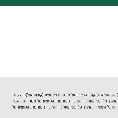
**שיעור ההוצאות לניהול ההשקעות לכל אחד ממסלולי ההשקעה יחושבו כמפורט להלן: סך כל ההוצאות הישירות לפי סעיפים קטנים (1) עד (4) ו-(8) עד (10) לתקנה2.א. לתקנות הפיקוח על שירותים פיננסיים (קופות גמל)(הוצאות
וסך כל השווי המשוערך של נכסי מסלול ההשקעה בתום שנת הכספים של שנת הדוח; ולגבי
 וסך כל השווי המשוערך של נכסי מסלול ההשקעה בתום שנת הכספים של