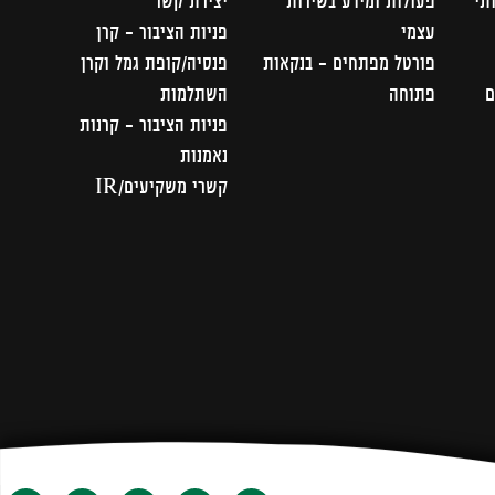
תי
פעולות ומידע בשירות
יצירת קשר
עצמי
פניות הציבור – קרן
פורטל מפתחים – בנקאות
פנסיה/קופת גמל וקרן
ם
פתוחה
השתלמות
פניות הציבור - קרנות
נאמנות
קשרי משקיעים/IR