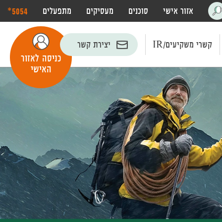
‎*5054
אזור אישי
סוכנים
מעסיקים
מתפעלים
פתח
חיפוש
קשרי משקיעים/IR
יצירת קשר
כניסה לאזור
האישי