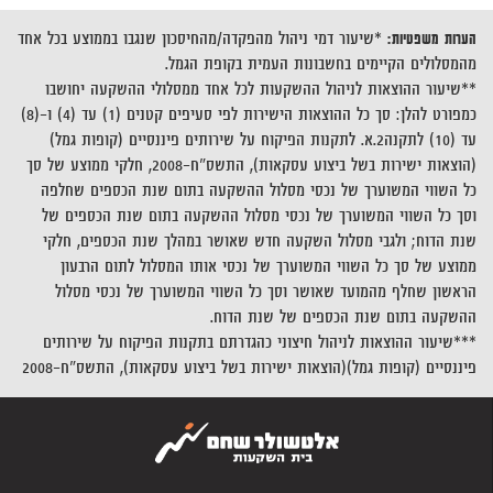
הערות משפטיות:
*שיעור דמי ניהול מהפקדה/מהחיסכון שנגבו בממוצע בכל אחד
מהמסלולים הקיימים בחשבונות העמית בקופת הגמל.
**שיעור ההוצאות לניהול ההשקעות לכל אחד ממסלולי ההשקעה יחושבו
כמפורט להלן: סך כל ההוצאות הישירות לפי סעיפים קטנים (1) עד (4) ו-(8)
עד (10) לתקנה2.א. לתקנות הפיקוח על שירותים פיננסיים (קופות גמל)
(הוצאות ישירות בשל ביצוע עסקאות), התשס"ח-2008, חלקי ממוצע של סך
כל השווי המשוערך של נכסי מסלול ההשקעה בתום שנת הכספים שחלפה
וסך כל השווי המשוערך של נכסי מסלול ההשקעה בתום שנת הכספים של
שנת הדוח; ולגבי מסלול השקעה חדש שאושר במהלך שנת הכספים, חלקי
ממוצע של סך כל השווי המשוערך של נכסי אותו המסלול לתום הרבעון
הראשון שחלף מהמועד שאושר וסך כל השווי המשוערך של נכסי מסלול
ההשקעה בתום שנת הכספים של שנת הדוח.
***שיעור ההוצאות לניהול חיצוני כהגדרתם בתקנות הפיקוח על שירותים
פיננסיים (קופות גמל)(הוצאות ישירות בשל ביצוע עסקאות), התשס"ח-2008