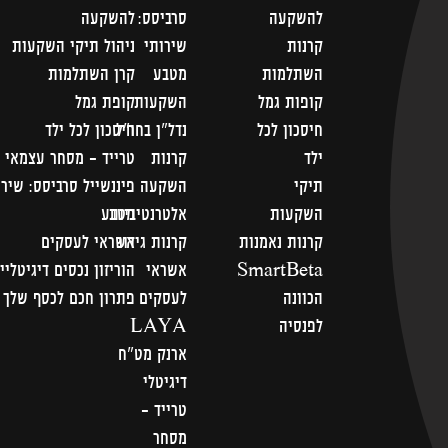
להשקעה
סרביסס:
להשקעה
קרנות
שירותי
ניהול תיקי השקעות
השתלמות
מטבע
קרן השתלמות
קופות גמל
השקעות
קופת גמל
חיסכון לכל
נדל"ן בחו"ל
חיסכון לכל ילד
ילד
קרנות
טרייד - מסחר עצמאי
תיקי
השקעה
פיננשייל סרביסס: שירו
השקעות
אלטרנטיביות
מטבע
קרנות נאמנות
קרנות גידור
אשראי לעסקים
SmartBeta
אשראי
הוריזון נכסים דיגיטליי
הכוונה
לעסקים
פתרון חכם לכסף שלך
לפנסיה
LAYA
ארנק מט"ח
דיגיטלי
טרייד -
מסחר