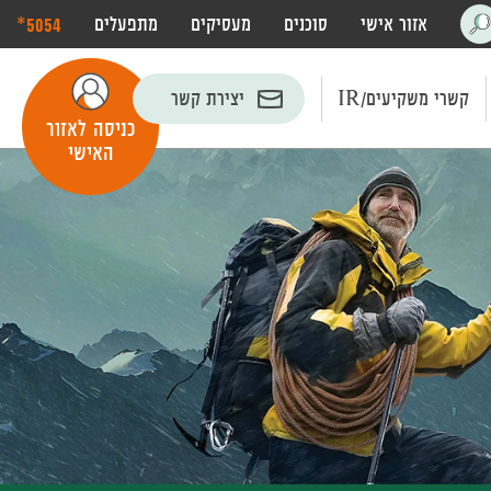
‎*5054
אזור אישי
סוכנים
מעסיקים
מתפעלים
פתח
חיפוש
קשרי משקיעים/IR
יצירת קשר
כניסה לאזור
האישי