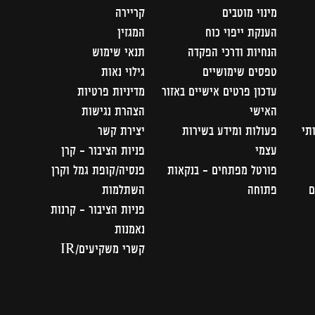
מינוי מוטבים
קריירה
הענקת ייפוי כוח
המגזין
הנחיות ודרכי הפקדה
תנאי שימוש
טפסים שימושיים
גילוי נאות
עדכון פרטים אישיים באזור
מדיניות פרטיות
האישי
הצהרת נגישות
תי
פעולות ומידע בשירות
יצירת קשר
עצמי
פניות הציבור – קרן
פורטל מפתחים – בנקאות
פנסיה/קופת גמל וקרן
ם
פתוחה
השתלמות
פניות הציבור - קרנות
נאמנות
קשרי משקיעים/IR