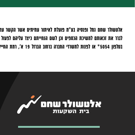
אלטשולר שחם גמל ופנסיה בע"מ פועלת לאיתור עמיתים אשר הקשר עמם נ
לברר את זכאותם למשיכת הכספים וכן לשם הנחייתם כיצד עליהם לפעול ל
בטלפון 5054* או לפנות למשרדי החברה ברחוב הברזל 19 א', רמת החייל, תל-אביב 697102.