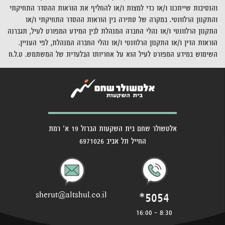
והנסיבות שייתכנו ו/או כדי למצות ו/או להחליף את הוראות ההסדר התחיקתי
והתקנון הרלוונטי. במקרה של סתירה בין הוראות ההסדר התחיקתי ו/או
התקנון הרלוונטי ו/או נהלי החברה המנהלת לבין המידע המפורט לעיל, תגברנה
הוראות הדין ו/או התקנון הרלוונטי ו/או נהלי החברה המנהלת, לפי העניין.
השימוש במידע המפורט לעיל הוא על אחריותו הבלעדית של המשתמש. ט.ל
.
ח
אלטשולר שחם בית השקעות הברזל 19 א' רמת
החייל תל אביב 6971026
*5054
sherut@altshul.co.il
8:30 - 16:00