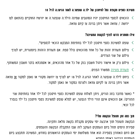
משיכת כספים מקופת גמל לחיסכון של ילד.ה שנפטר.ה
לאחר הגיעו.ה לגיל 18
הזכאים לכספי החיסכון יהיו המוטבים שמינה הילד.ה שנפטר.ה או יורשיו החוקיים בהתאם לצו
ירושה / צוואה אשר ניתן בגינה צו קיום צוואה.
אילו מסמכים נדרש לצרף לבקשת המשיכה?
טופס למשיכת כספי חיסכון לכל ילד בחתימת המבקש הזכאי לכספים*.
צילום תעודת זהות של כל אחד מהזכאים כולל ספח. אם תעודת הזהות ביומטרית, יש לצרף
צילום של שני הצדדים.
צילום צ'ק או אישור ניהול חשבון בנק של כל אחד מהזכאים, או אסמכתא בדבר חשבון המשותף.
תעודת פטירה
ממשרד הפנים.
ביחס לילד.ה שנפטר.ה לאחר הגיע.ה לגיל 16 יש לצרף צו ירושה מקורי או נאמן למקור
או
צוואה
אשר ניתן בגינה צו לקיום צוואה ולצרפו כמקור או נאמן למקור.
* כאשר מדובר בזוג הורים, ניתן לשלוח טופס למשיכת כספי חיסכון לכל ילד אחד בחתימת שני
ההורים/ אם הזכאים אינם הורי הילד הנפטר, יש למלא טופס למשיכת כספי חיסכון כל ילד בנפרד
לכל זכאי.
תוך כמה זמן תטופל הבקשה שלי?
הבקשה תטופל תוך ארבעה ימי עסקים מקבלת בקשה מלאה ותקינה.
ספירת הימים תחל ביום העסקים העוקב לזה שבו התקבלה הבקשה והטפסים.
אם היום האחרון בספירה הוא אחד משלושת ימי העסקים הראשונים בחודש, המשיכה תתבצע ביום
העסקים הרביעי באותו החודש.