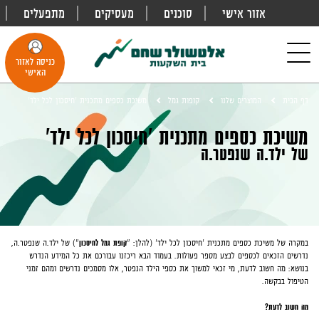
אזור אישי
סוכנים
מעסיקים
מתפעלים
פתח
חיפוש
Toggle
כניסה לאזור
navigation
האישי
דף הבית
המוצרים שלנו
קופות גמל
משיכת כספים מתכנית 'חיסכון לכל ילד'
משיכת כספים מתכנית 'חיסכון לכל ילד'
של ילד.ה שנפטר.ה
במקרה של משיכת כספים מתכנית 'חיסכון לכל ילד' (להלן: "
קופת גמל לחיסכון
") של ילד.ה שנפטר.ה,
נדרשים הזכאים לכספים לבצע מספר פעולות. בעמוד הבא ריכזנו עבורכם את כל המידע הנדרש
בנושא: מה חשוב לדעת, מי זכאי למשוך את כספי הילד הנפטר, אלו מסמכים נדרשים ומהם זמני
הטיפול בבקשה.
מה חשוב לדעת?