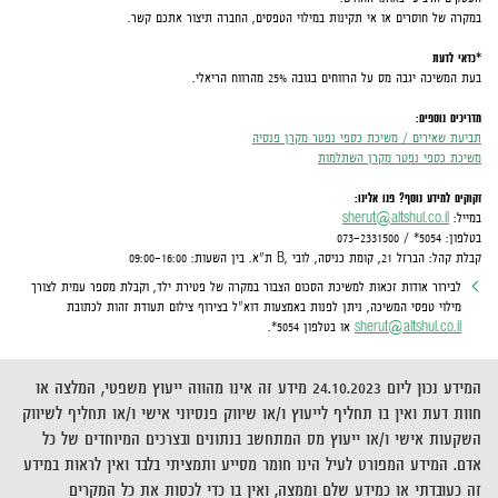
במקרה של חוסרים או אי תקינות במילוי הטפסים, החברה תיצור אתכם קשר.
*כדאי לדעת
בעת המשיכה יגבה מס על הרווחים בגובה 25% מהרווח הריאלי.
מדריכים נוספים:
תביעת שאירים / משיכת כספי נפטר מקרן פנסיה
משיכת כספי נפטר מקרן השתלמות
זקוקים למידע נוסף? פנו אלינו:
במייל:
sherut@altshul.co.il
בטלפון: 5054* / 073-2331500
קבלת קהל: הברזל 21, קומת כניסה, לובי ,B ת"א. בין השעות: 09:00-16:00
לבירור אודות זכאות למשיכת הסכום הצבור במקרה של פטירת ילד, וקבלת מספר עמית לצורך
מילוי טפסי המשיכה, ניתן לפנות באמצעות דוא"ל בצירוף צילום תעודת זהות לכתובת
sherut@altshul.co.il
או בטלפון 5054*.
המידע נכון ליום 24.10.2023 מידע זה אינו מהווה ייעוץ משפטי, המלצה או
חוות דעת ואין בו תחליף לייעוץ ו/או שיווק פנסיוני אישי ו/או תחליף לשיווק
השקעות אישי ו/או ייעוץ מס המתחשב בנתונים ובצרכים המיוחדים של כל
אדם. המידע המפורט לעיל הינו חומר מסייע ותמציתי בלבד ואין לראות במידע
זה כעובדתי או כמידע שלם וממצה, ואין בו כדי לכסות את כל המקרים