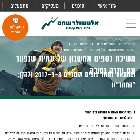
אזור אישי
סוכנים
מעסיקים
מתפעלים
פתח
חיפוש
Toggle
כניסה לאזור
navigation
האישי
דף הבית
המוצרים שלנו
קופות גמל
משיכת כספים מחשבון של עמית שנפטר עם יתרה נמוכה
משיכת כספים מחשבון של עמית שנפטר
עם יתרה נמוכה
(בהתאם לחוזר גופים מוסדיים 2017-9-8 (להלן:
"החוזר"))
1. כללי זכאות מצטברים למשיכה ע"פ החוזר
(יש לעמוד בכל התנאים):
בחשבון העמית שנפטר לא מונו מוטבים.
יתרת הכספים בחשבון העמית שנפטר אינה עולה על 8,000 ₪ במועד בו הוגשה הבקשה למשיכת
הכספים מהחשבון. הסכום האמור יעודכן מדי שנה ביום 1 בינואר, לפי שיעור שינוי המדד שהיה