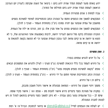
ידוע באותו מועד לעומת המדד שהיה ידוע ביום 1 בינואר של השנה שקדמה (לעניין יום העדכון
הראשון לעומת המדד שהיה ידוע ביום תחילתו של החוזר).
עברו לפחות 3 שנים מפטירת העמית.
המבקשים למשוך את הכספים חתמו על הצהרה וכתב ההתחייבות לשיפוי למשיכת כספים
מחשבון של עמית שנפטר עם יתרה נמוכה (רצ"ב בתחתית העמוד - סעיף 3 להלן).
המבקשים למשוך את הכספים נמנים על אחד מבין אלו: בן זוגו, הורהו או ילדו של העמית.
החברה המנהלת בדקה מול הרשם לענייני ירושה, לרבות באמצעות אתר האינטרנט שלו, כי לא
הוצא צו ירושה או צו קיום צוואה לגבי עזבון העמית שנפטר וכי לא הוגשה בקשה להוצאת צו
ירושה או צו קיום צוואה.
2. אופן המשיכה
על כל יורש להגיש טפסים בנפרד.
על היורש לעמוד בכל כללי הזכאות למשיכה (ע"פ סעיף 1 לעיל) ולהגיש את המסמכים הבאים:
טופס "בקשה למשיכת כספים מקופת נפטר" (רצ"ב בתחתית העמוד - סעיף 3 להלן).
הצהרה וכתב התחייבות ושיפוי חתום על ידי היורש – (רצ"ב בתחתית העמוד - סעיף 3 להלן).
צילום ת.ז של היורש.
מסמך זיהוי חשבון של היורש – המחאה מבוטלת או אישור ניהול חשבון מהבנק.
במקרה של משיכת כספי פיצויים נדרש אישור לחבות מס - טופס 161 / אישור פקיד שומה.
שימו לב – ככל שהעמית נפטר בזמן עבודה – לא ניתן למשוך כספי פיצויים בהתאם לנוהל זה ויש
לפנות לחברה המנהלת.
יש לשלוח את הטפסים למייל
sherut@altshul.co.il
או בדואר לכתובת: הברזל 19 א' רמת