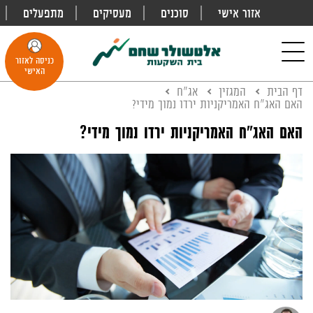
אזור אישי
סוכנים
מעסיקים
מתפעלים
פתח
חיפוש
Toggle
כניסה לאזור
navigation
האישי
דף הבית
המגזין
אג"ח
האם האג"ח האמריקניות ירדו נמוך מידי?
האם האג"ח האמריקניות ירדו נמוך מידי?