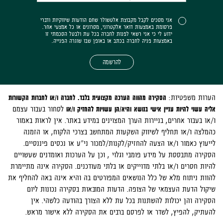
אני מסכים לקבל מקבוצת אלטשולר שחם הודעות שיווקיות ודברי
פרסומת באמצעות דואר אלקטרוני, מסרונים או כל אמצעי אחר.
ידוע לי כי אני רשאי לפנות לחברה בכל עת ולבטל הסכמתי זו
באמצעות פניה לחברה בכתב או באופן שבו שוגרה הפנייה.
להרשמה
הערות משפטיות:
הסקירה מהווה הערכה מקצועית בלבד. לחברה ו/או לחברות הקשורות
אליה עשוי להיות עניין אישי בנושא והיא/הן עשויות להחזיק ו/או
לסחור בעבור עצמם
ו/או בעבור אחרים, בניירות הערך המצוינים במידע באתר. אין לראות באמור
כהמלצה ו/או תחליף לשיווק השקעות המתחשב בצרכי הלקוח, או הזמנה
לייעוץ כאמור ו/או הצעה להחזיק/לקנות/למכור ני"ע או נכסים פיננסיים.
הסקירה מתבססת על מידע פומבי וגלוי , וכן על הערכות ואומדנים שעשויים
להיות חסרים ו/או בלתי מדוייקים או בלתי מעודכנים. הסקירה אינה מתיימרת
להוות ניתוח מלא של כלל הנושאים המפורטים בה והיא אינה באה להחליף את
שיקול הדעת העצמאי של הצופה. הדעות המובאות בסקירה נכונות ליום
הסקירה והן יכולות להשתנות בכל עת ללא הצורך בהודעה כלשהי. אין
להעתיק, להפיץ, לשדר או לפרסם ברבים את הסקירה ללא אישור מראש.