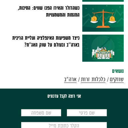
כשהדולר והאירו הפכו שווים: הסיבות,
המגמות והמשמעויות
כיצד משפיעות האינפלציה ועליית הריבית
בארה''ב ובעולם על שוק האג''ח?
נושאים
שווקים
כלכלות זרות
ארה"ב
אני רוצה לקבל עדכונים