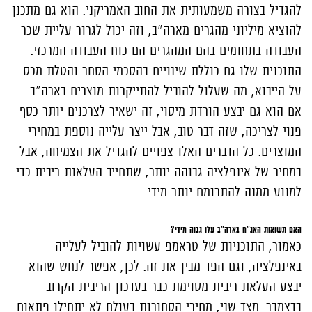
להגדיל בצורה משמעותית את החוב האמריקני. הוא גם מתכנן
להוציא מיליוני מהגרים מארה"ב, וזה יכול לגרור עליית שכר
העבודה בתחומים בהם המהגרים הם כוח העבודה המרכזי.
התוכנית שלו גם כוללת שינויים בהסכמי הסחר והטלת מכס
על הייבוא, מה שעלול להוביל להתייקרות מוצרים בארה"ב.
אם הוא גם יבצע הורדת מיסוי, זה ישאיר לצרכנים יותר כסף
פנוי לצריכה, שזה דבר טוב, אבל ייצר עלייה נוספת במחירי
המוצרים. כל הדברים האלו צפויים להגדיל את הצמיחה, אבל
במחיר של אינפלציה גבוהה יותר, שתחייב העלאות ריבית כדי
למנוע ממנה להתרומם יותר מידי.
האם תשואות האג"ח בארה"ב עלו גבוה מידי?
כאמור, התוכניות של טראמפ עשויות להוביל לעלייה
באינפלציה, וגם הפד מבין את זה. לכן, אפשר לנחש שהוא
יבצע העלאת ריבית מסוימת כבר בעדכון הריבית הקרוב
בדצמבר. מצד שני, מחירי הסחורות בעולם לא יתחילו פתאום