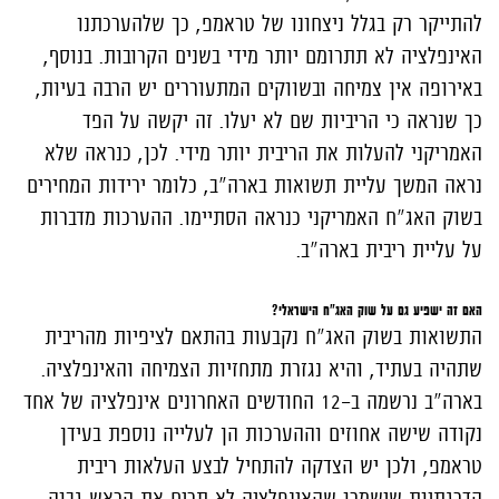
להתייקר רק בגלל ניצחונו של טראמפ, כך שלהערכתנו
האינפלציה לא תתרומם יותר מידי בשנים הקרובות. בנוסף,
באירופה אין צמיחה ובשווקים המתעוררים יש הרבה בעיות,
כך שנראה כי הריביות שם לא יעלו. זה יקשה על הפד
האמריקני להעלות את הריבית יותר מידי. לכן, כנראה שלא
נראה המשך עליית תשואות בארה"ב, כלומר ירידות המחירים
בשוק האג"ח האמריקני כנראה הסתיימו. ההערכות מדברות
על עליית ריבית בארה"ב.
האם זה ישפיע גם על שוק האג"ח הישראלי?
התשואות בשוק האג"ח נקבעות בהתאם לציפיות מהריבית
שתהיה בעתיד, והיא נגזרת מתחזיות הצמיחה והאינפלציה.
בארה"ב נרשמה ב-12 החודשים האחרונים אינפלציה של אחד
נקודה שישה אחוזים וההערכות הן לעלייה נוספת בעידן
טראמפ, ולכן יש הצדקה להתחיל לבצע העלאות ריבית
הדרגתיות שישמרו שהאינפלציה לא תרים את הראש גבוה