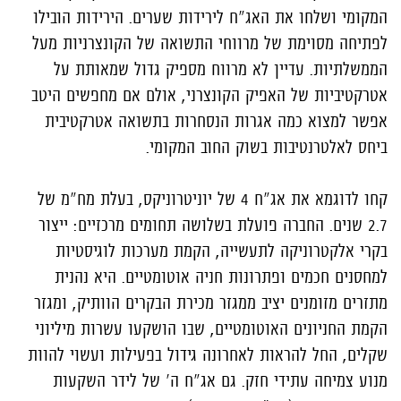
המקומי ושלחו את האג"ח לירידות שערים. הירידות הובילו
לפתיחה מסוימת של מרווחי התשואה של הקונצרניות מעל
הממשלתיות. עדיין לא מרווח מספיק גדול שמאותת על
אטרקטיביות של האפיק הקונצרני, אולם אם מחפשים היטב
אפשר למצוא כמה אגרות הנסחרות בתשואה אטרקטיבית
ביחס לאלטרנטיבות בשוק החוב המקומי.
קחו לדוגמא את אג"ח 4 של יוניטרוניקס, בעלת מח"מ של
2.7 שנים. החברה פועלת בשלושה תחומים מרכזיים: ייצור
בקרי אלקטרוניקה לתעשייה, הקמת מערכות לוגיסטיות
למחסנים חכמים ופתרונות חניה אוטומטיים. היא נהנית
מתזרים מזומנים יציב ממגזר מכירת הבקרים הוותיק, ומגזר
הקמת החניונים האוטומטיים, שבו הושקעו עשרות מיליוני
שקלים, החל להראות לאחרונה גידול בפעילות ועשוי להוות
מנוע צמיחה עתידי חזק. גם אג"ח ה' של לידר השקעות