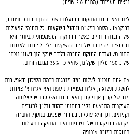
נראית מעניינת (מח"מ 2.8 שנים).
לידר היא חברת החזקות הפועלת בשוק ההון בתחומי חיתום,
ברוקראז', מסחר במט"ח וניהול השקעות. כל תחומי הפעילות
של החברה רווחיים כאשר ההחזקה המשמעותית ביותר היא
בכמחצית מהמניות של בית ההשקעות ילין לפידות. לאגרות
החוב משועבדת החזקת החברה בלידר שוקי הון בשווי נוכחי
של כ 150 מליון שקלים, שהיא כ- 35% מגובה החוב.
אם אתם מוכנים לעלות כמה מדרגות ברמת הסיכון ובאפשרות
להשגת תשואה, אג"ח מעניינת נוספת היא אג"ח א' צמודת
מדד של קרדן אן.וי.קרדן היא חברת השקעות שפעילותה
העיקרית מתבצעת בסין בתחומי יזמות נדל"ן למגורים
וקניונים, וכן היא עוסקת בטיהור שפכים. בנוסף, החברה
מקימה פרויקטים של תשתיות מים ומחזיקה בפעילות
פיננסית במזרח אירופה.