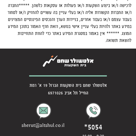
לרכישה ו/או ביצוע השקעות ו/או פעולות או עסקאות כלשהן. *****החברה
ו/או החברות הקשורות אליה ו/או בעלי עניין בה עשויים להחזיק ו/או לסחור
בעבור עצמם ו/או בעבור אחרים, בניירות הערך והנכסים הפיננסיים המצוינים
במידע באתר ולהיות בעלי עניין אישי בנושא, וזאת חרף האמור בתוכן המידע
המוצג. ****** אין באמור במסגרת המידע באתר כדי להוות התחייבות
להשאת תשואה.
אלטשולר שחם בית השקעות הברזל 19 א' רמת
החייל תל אביב 6971026
*5054
sherut@altshul.co.il
8:30 - 16:00