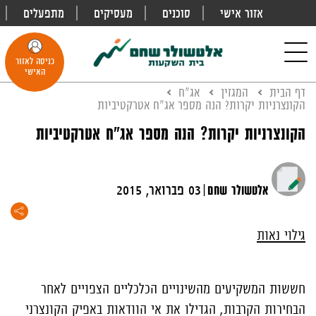
אזור אישי
סוכנים
מעסיקים
מתפעלים
פתח
חיפוש
Toggle
כניסה לאזור
navigation
האישי
דף הבית
המגזין
אג"ח
הקונצרניות יקרות? הנה מספר אג"ח אטרקטיביות
הקונצרניות יקרות? הנה מספר אג"ח אטרקטיביות
|
אלטשולר שחם
03 פברואר, 2015
גילוי נאות
חששות המשקיעים מהשינויים הכלכליים הצפויים לאחר
הבחירות הקרבות, הגדילו את אי הוודאות באפיק הקונצרני