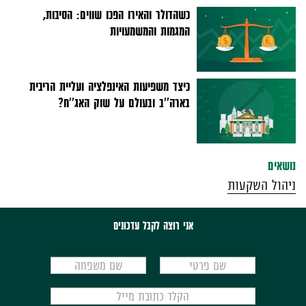
כשהדולר והאירו הפכו שווים: הסיבות,
המגמות והמשמעויות
כיצד משפיעות האינפלציה ועליית הריבית
בארה''ב ובעולם על שוק האג''ח?
נושאים
ניהול השקעות
אני רוצה לקבל עדכונים