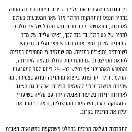
בין הגורמים שעיכבו את עליית הריבית הייתה הירידה החדה
במחיר הנפט והתחזקות הדולר מול שאר המטבעות בעולם.
לאחרונה, התאושש מחיר חבית נפט משפל של 45 דולרים
למחיר של 60 דולר. בד בבד לכך, ראינו עלייה של מדד
המחירים לצרכן בחצי אחוז בחודש מאי ועלייה בביקוש
לשירותים ומוצרים במדינה, מה שמלמד כי המחירים במדינה
לקראת התייצבות. גם התחזקות הדולר נבלמה לאחרונה,
והמטבע האמריקני אף נחלש בכ- 2% ביחס לסל המטבעות
העולמי. דולר יקר פוגע בייצוא מהמדינה ופוגע בצמיחה, מה
שהיווה מכשול מרכזי להעלאת הריבית. ארה"ב גם הציגה
לאחרונה ירידה בשיעור האבטלה יחד עם עלייה בשיעורי
התעסוקה. כעת, משהוסרו המכשולים, נראה כי הפד אכן
יעלה את הריבית בקרוב.
התקרבות העלאת הריבית בהחלט משתקפת בתשואות האג"ח