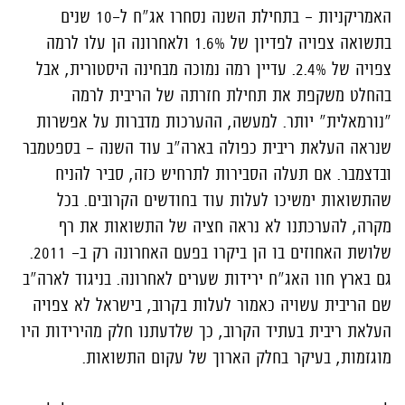
האמריקניות – בתחילת השנה נסחרו אג"ח ל-10 שנים
בתשואה צפויה לפדיון של 1.6% ולאחרונה הן עלו לרמה
צפויה של 2.4%. עדיין רמה נמוכה מבחינה היסטורית, אבל
בהחלט משקפת את תחילת חזרתה של הריבית לרמה
"נורמאלית" יותר. למעשה, ההערכות מדברות על אפשרות
שנראה העלאת ריבית כפולה בארה"ב עוד השנה - בספטמבר
ובדצמבר. אם תעלה הסבירות לתרחיש כזה, סביר להניח
שהתשואות ימשיכו לעלות עוד בחודשים הקרובים. בכל
מקרה, להערכתנו לא נראה חציה של התשואות את רף
שלושת האחוזים בו הן ביקרו בפעם האחרונה רק ב- 2011.
גם בארץ חוו האג"ח ירידות שערים לאחרונה. בניגוד לארה"ב
שם הריבית עשויה כאמור לעלות בקרוב, בישראל לא צפויה
העלאת ריבית בעתיד הקרוב, כך שלדעתנו חלק מהירידות היו
מוגזמות, בעיקר בחלק הארוך של עקום התשואות.