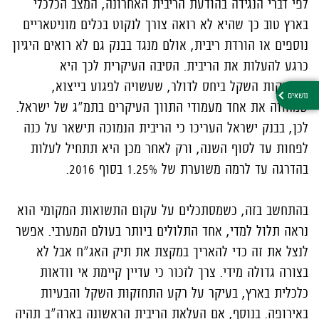
לפי דברי הנגידה בהודעת הריבית האחרונה, המצב הכלכלי
בארץ טוב כך שהיא לא רואה צורך לנקוט בכלים מוניטאריים
נוספים או הורדת ריבית, אולם מנגד בבנק גם לא רואים היגיון
כרגע להעלות את הריבית. הסיבה העיקרית לכך היא
התחזקות השקל ביחס לדולר, שעשויה לפגוע בייצוא,
שמהווה את אחד מעמודי התווך העיקרים בתמ"ג של ישראל.
לכן, בבנק ישראל העריכו כי הריבית הנמוכה תישאר על כנה
לפחות עד לסוף השנה, ורק לאחר מכן היא תתחיל לעלות
בהדרגה עד לרמה משוערת של 1.25% בסוף 2016.
בהתחשב בזה, כשמסתכלים על עקום התשואות המקומי הוא
נראה תלול למדי, אחד התלולים ביותר בעולם המערבי. אפשר
לנצל את זה כדי להאריך במקצת את תיק האג"ח אבל לא
בצורה גדולה מידי. צרך לזכור כי עדיין קיימת אי וודאות
כלכלית בארץ, בעיקר על רקע התחזקות השקל והבעיות
באירופה. בנוסף, אם העלאת הריבית הראשונה בארה"ב תהיה