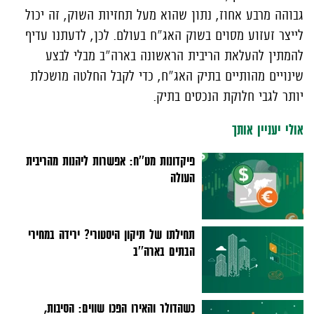
גבוהה מרבע אחוז, נתון שהוא מעל תחזיות השוק, זה יכול
לייצר זעזוע מסוים בשוק האג"ח בעולם. לכן, לדעתנו עדיף
להמתין להעלאת הריבית הראשונה בארה"ב מבלי לבצע
שינויים מהותיים בתיק האג"ח, כדי לקבל החלטה מושכלת
יותר לגבי חלוקת הנכסים בתיק.
אולי יעניין אותך
פיקדונות מט''ח: אפשרות ליהנות מהריבית
העולה
תחילתו של תיקון היסטורי? ירידה במחירי
הבתים בארה''ב
כשהדולר והאירו הפכו שווים: הסיבות,