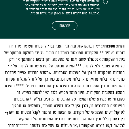
אני מסכים לקבל מקבוצת אלטשולר שחם הודעות שיווקיות ודברי
פרסומת באמצעות דואר אלקטרוני, מסרונים או כל אמצעי אחר.
ידוע לי כי אני רשאי לפנות לחברה בכל עת ולבטל הסכמתי זו
באמצעות פניה לחברה בכתב או באופן שבו שוגרה הפנייה.
להרשמה
הערות משפטיות:
*אין בתשואות ובדירוגי העבר בכדי להבטיח תשואה או דירוג
דומים בעתיד ** הסקירות המוצגות באתר זה הוכנו על ידי מחלקת המחקר של
בית ההשקעות אלטשולר שחם ו/או מי מטעמה, והן בוצעו בהסתמך אך ורק
על מידע פומבי גלוי לציבור. ***המידע מבוסס על מידע שדווח לציבור על ידי
החברות הנסקרות בו וכן על הערכות ואומדנים, שמטבע הדברים אפשר ויתבררו
כחסרים או בלתי מדויקים או בלתי מעודכנים. כמו כן, עלולות להתגלות סטיות
משמעותיות בין ההערכות המובאות במידע לבין התוצאות בפועל. **** המידע
המוצג במסגרת הסקירות, הינו חומר מסייע בלבד ואין לראות במידע זה
כעובדתי או כמידע שלם וממצה של ההיבטים הכרוכים בני"ע ו/או בנכסים
הפיננסים המוזכרים בו, ולכן אין לראות במידע האמור, כהמלצה או תחליף
לשיקול דעתו העצמאי של הקורא, או הצעה או הזמנה לקבל הצעות או ייעוץ-
בין באופן כללי ובין בהתחשב בנתונים ובצרכים המיוחדים של המשקיע-
לרכישה ו/או ביצוע השקעות ו/או פעולות או עסקאות כלשהן. *****החברה