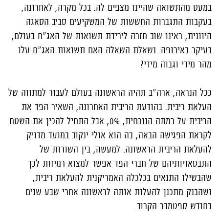
במעט מהתשואה שהיינו מצפים לה. בכל מקרה, לאחרונה,
בעקבות התגברות החששות של המשקיעים סביב הסאגה
היוונית, ראינו שוב חזרה לירידת תשואות של האג"ח בעולם,
בעיקר באירופה. נשאלת השאלה האם תשואות האג"ח עלו
מהר מידי וגבוה מידי?
ככל הנראה, ארה"ב תהיה הראשונה בעולם לעבור למתווה של
העלאת ריבית. בהודעת הריבית האחרונה, השאיר הפד את
הריבית על רמתה הנוכחית, 0%, אבל התחיל להכין את השטח
לקראת הפגישה הבאה, בה הוא אולי ינקוב במועד מדויק
להעלאת הריבית הראשונה. למעשה, בין השורות של
התבטאויותיהם של חברי הפד אפשר למצוא רמיזות לכך
שהבשילו התנאים בכלכלה האמריקנית להעלאת ריבית,
ושהבנק מתכנן להעלות אותה לראשונה אחרי שבע שנים
בחודש ספטמבר הקרוב.