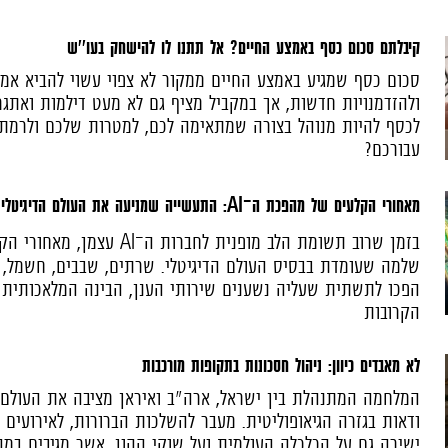
קיבלתם סכום כסף באמצע החיים? אל תתנו לו להישחק בעו''ש
סכום כסף שמגיע באמצע החיים ממקור לא צפוי עשוי להביא אמ
ולהזדמנויות חדשות, אך במקביל מציף גם לא מעט דילמות ואתגרי
לכסף להיות מנוהל בצורה שמתאימה לכם, למטרות שלכם ולרמת 
עבורכם?
מאחורי הקלעים של מהפכת ה־AI: התעשייה שמניעה את העולם הדיגיטלי
בזמן שרוב תשומת הלב מופנית לחברות 
שלמה שעומדת בבסיס העולם הדיגיטלי. שרתים, שבבים, חשמל, 
הפכו לתשתית שעליה נשענים שירותי הענן, הבינה המלאכותית
הקרובות
לא מאבדים כיוון: ניהול חסכונות בתקופות מורכבות
המלחמה המתנהלת בין ישראל, ארה"ב ואיראן מציבה את העולם
ודאות בגזרה הגיאופוליטית. מעבר להשלכות הברורות, לאירועים
ישירה גם על הכלכלה העולמית ועל שוקי ההון, אשר מגיבים במה