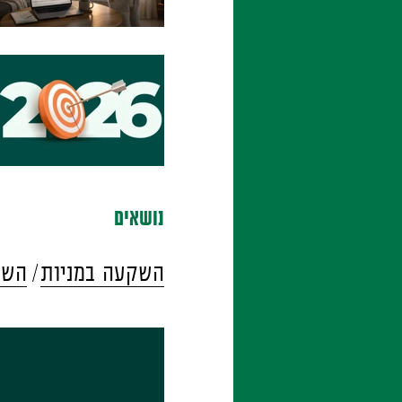
נושאים
השקעה במניות
השק