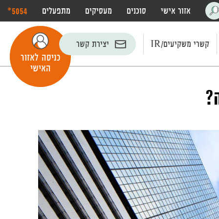
‎*5054
אזור אישי
סוכנים
מעסיקים
מתפעלים
פתח
חיפוש
קשרי משקיעים/IR
יצירת קשר
כניסה לאזור
האישי
?