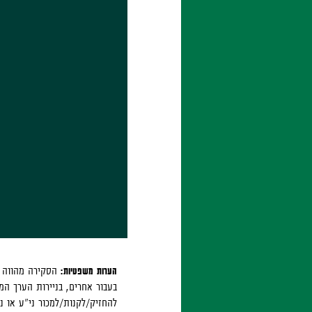
הערות משפטיות:
הסקירה מהווה הע
בעבור אחרים, בניירות הערך המ
להחזיק/לקנות/למכור ני"ע או נכ