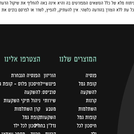
יתוח מלא של כלל הנושאים המפורטים בה והיא אינה באה להחליף את שיקול הדעת 
כל עת ללא הצורך בהודעה כלשהי. אין להעתיק, להפיץ, לשדר או לפרסם ברבים את 
המוצרים שלנו
הצטרפו אלינו
פנסיה
הוריזון
הפנסיה הנבחרת
קופת גמל
פיננשייל
חיסכון פלוס - קופת ג
להשקעה
סרביסס:
להשקעה
קרנות
שירותי
ניהול תיקי השקעות
השתלמות
מטבע
קרן השתלמות
קופות גמל
השקעות
קופת גמל
חיסכון לכל
נדל"ן בחו"ל
חיסכון לכל ילד