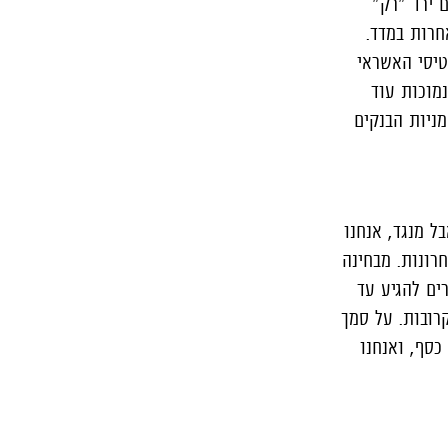
ם ירד "רק"
חרות במדד.
טיסי האשראי
מוכות עוד
ניות הבנקים
ל מנגד, אנחנו
רונות. מבחינה
ים להגיע עד
רובות. על סמך
כסף, ואנחנו