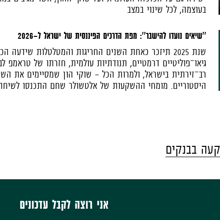
בעוצמה, לכל שינוי במצב
''שיאים נועדו להישבר'': מפת הדרכים הפיננסית של ישראל ל-2026
שנת 2025 תיזכר כאחת השנים החריגות והמטלטלות שידעה הכ
גיאו־פוליטיים דרמטיים, תנודתיות עולמית, חזרתו של טראמפ ל
רב־זירתית בישראל, ולמרות הכל - שוקי הון שמסיימים את הש
היסטוריים. מומחי ההשקעות של אלטשולר שחם התכנסו לשיחה ע
עה בבנקים
אני רוצה לקבל עדכונים