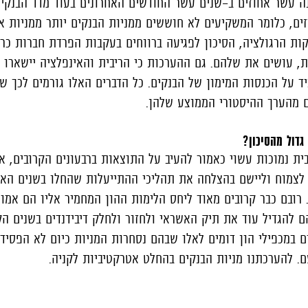
 בכ- שמונה עשר אחוזים ב-שנים עשר החודשים האחרונים בעוד מדד הבנקי
ים, כלומר המשקיעים לא חוששים ממניות הבנקים יותר ממניות א
ות הרגולציה, הסיכון לפגיעה ברווחים בעקבות הפרדת חברות כר
, עושים את שלהם. גם ההערכות כי הריבית והאינפלציה יישארו נ
 על הכנסות המימון של הבנקים. כל הדברים האלו גורמים לכך שמ
ם מהערך ההיסטורי הממוצע שלהן.
גדול מהסיכון?
ית נמוכות עשוי כאמור להעיב על התוצאות ברבעונים הקרובים, אב
 לצמוח וליישם בהצלחה את תהליכי ההתייעלות שהחלו בשנים האח
. רובם כבר קרובים מאוד ליחס הלימות ההון המחמיר אליו הם אמור
להגדיל עוד את תיק האשראי ולחזור ולחלק דיבידנדים בשנים הק
ם במכפילי הון דומים לאלו שבהם נסחרות המניות כיום לא הפסיד 
. להערכתנו מניות הבנקים בהחלט אטרקטיביות לקניה.