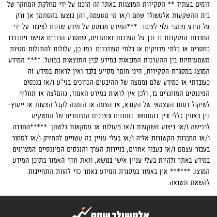
דומים בעתיד ** הסקירות המוצגות באתר זה הוכנו על ידי מחלקת המחקר של
בית ההשקעות אלטשולר שחם ו/או מי מטעמה, והן בוצעו בהסתמך אך ורק
על מידע פומבי גלוי לציבור. ***המידע מבוסס על מידע שדווח לציבור על ידי
החברות הנסקרות בו וכן על הערכות ואומדנים, שמטבע הדברים אפשר ויתבררו
כחסרים או בלתי מדויקים או בלתי מעודכנים. כמו כן, עלולות להתגלות סטיות
משמעותיות בין ההערכות המובאות במידע לבין התוצאות בפועל. **** המידע
המוצג במסגרת הסקירות, הינו חומר מסייע בלבד ואין לראות במידע זה
כעובדתי או כמידע שלם וממצה של ההיבטים הכרוכים בני"ע ו/או בנכסים
הפיננסים המוזכרים בו, ולכן אין לראות במידע האמור, כהמלצה או תחליף
לשיקול דעתו העצמאי של הקורא, או הצעה או הזמנה לקבל הצעות או ייעוץ-
בין באופן כללי ובין בהתחשב בנתונים ובצרכים המיוחדים של המשקיע-
לרכישה ו/או ביצוע השקעות ו/או פעולות או עסקאות כלשהן. *****החברה
ו/או החברות הקשורות אליה ו/או בעלי עניין בה עשויים להחזיק ו/או לסחור
בעבור עצמם ו/או בעבור אחרים, בניירות הערך והנכסים הפיננסיים המצוינים
במידע באתר ולהיות בעלי עניין אישי בנושא, וזאת חרף האמור בתוכן המידע
המוצג. ****** אין באמור במסגרת המידע באתר כדי להוות התחייבות
להשאת תשואה.