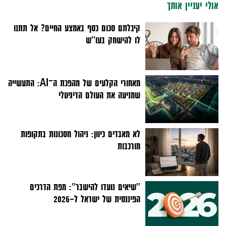
אולי יעניין אותך
קיבלתם סכום כסף באמצע החיים? אל תתנו
לו להישחק בעו''ש
מאחורי הקלעים של מהפכת ה־AI: התעשייה
שמניעה את העולם הדיגיטלי
לא מאבדים כיוון: ניהול חסכונות בתקופות
מורכבות
''שיאים נועדו להישבר'': מפת הדרכים
הפיננסית של ישראל ל-2026