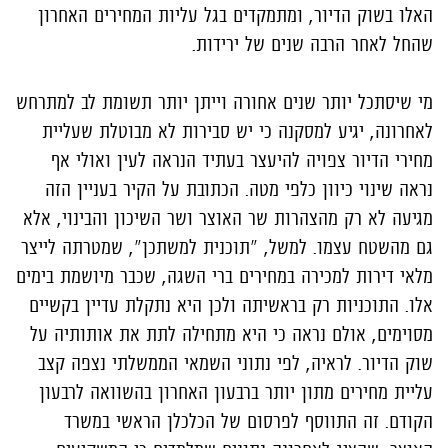
האלו בשוק הדיור, ומתמקדים בגל עליות המחירים האחרון
שהחל לאחר הרבה שנים של ירידות.
מי שיסתכל יותר שנים אחורה וייתן יותר תשומת לב למתרחש
לאחרונה, יגיע למסקנה כי יש סבירות לא מבוטלת שעליית
מחירי הדיור צפויה להיעצר בעתיד הנראה לעין ואולי אף
נראה שינוי כיוון כלפי מטה. הכתובת על הקיר בעניין הזה
מגיעה לא רק מהצהרות שר האוצר ושר השיכון והבינוי, אלא
גם מהשטח עצמו. למשל, "תוכנית למשתכן", שמטרתה לייצר
מלאי דירות למכירה במחירים ברי השגה, שכבר מיושמת בימים
אלו. התוכניות רק בראשיתה ולכן היא נתקלת עדיין בקשיים
מסוימים, אולם נראה כי היא מתחילה לתת את אותותיה על
שוק הדיור. לראיה, לפי נתוני השמאי הממשלתי נצפה קצב
עליית מחירים מתון יותר ברבעון האחרון בהשוואה לרבעון
הקודם. זה התווסף לפרסום של הכלכלן הראשי במשרד