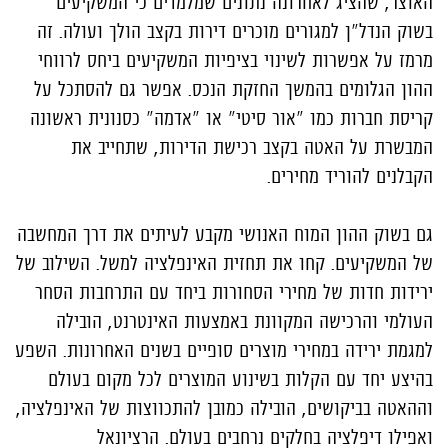
האוצר, שהציג לאחרונה נתונים שמלמדים כי המשקיעים
בשוק הנדל"ן למגורים מוכרים דירות בקצב הולך ועולה. זה
מרמז על אפשרות לשינוי בציפיות המשקיעים ביחס לרווחי
ההון הגלומים בהמשך החזקת הנכס. אפשר גם להסתכל על
קריסת חברות כמו "אור סיטי" או "אדמה" כסנונית ראשונה
המבשרת על האטה בקצב רכישת הדירות, שתחייב את
הקבלנים להוריד מחירים.
גם בשוק ההון המוח האנושי מקבע לעיתים את דרך המחשבה
של המשקיעים. קחו את תחזית האינפלציה למשל. השילוב של
ירידות חדות של מחירי הסחורות ביחד עם התרחבות הסחר
העולמי והרכישה המקוונת באמצעות האינטרנט, הובילה
למגמת ירידה במחירי מוצרים סופיים בשנים האחרונות. השפע
בהיצע יחד עם הקלות בשינוע המוצרים לכל מקום בעולם
וההאטה בביקושים, הובילה כמובן להתכווצות של האינפלציה,
ואפילו דיפלציה בחלקים נרחבים בעולם. הרציונאל