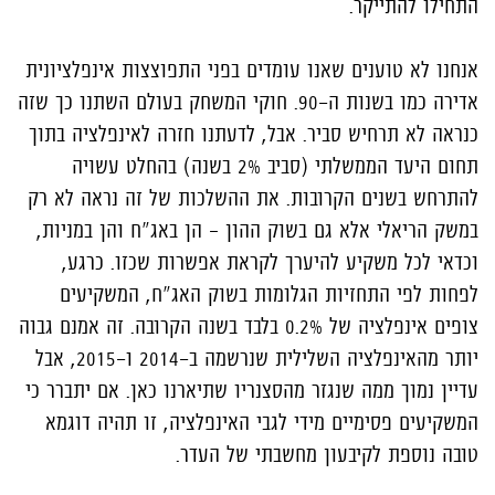
התחילו להתייקר.
אנחנו לא טוענים שאנו עומדים בפני התפוצצות אינפלציונית
אדירה כמו בשנות ה-90. חוקי המשחק בעולם השתנו כך שזה
כנראה לא תרחיש סביר. אבל, לדעתנו חזרה לאינפלציה בתוך
תחום היעד הממשלתי (סביב 2% בשנה) בהחלט עשויה
להתרחש בשנים הקרובות. את ההשלכות של זה נראה לא רק
במשק הריאלי אלא גם בשוק ההון – הן באג"ח והן במניות,
וכדאי לכל משקיע להיערך לקראת אפשרות שכזו. כרגע,
לפחות לפי התחזיות הגלומות בשוק האג"ח, המשקיעים
צופים אינפלציה של 0.2% בלבד בשנה הקרובה. זה אמנם גבוה
יותר מהאינפלציה השלילית שנרשמה ב-2014 ו-2015, אבל
עדיין נמוך ממה שנגזר מהסצנריו שתיארנו כאן. אם יתברר כי
המשקיעים פסימיים מידי לגבי האינפלציה, זו תהיה דוגמא
טובה נוספת לקיבעון מחשבתי של העדר.