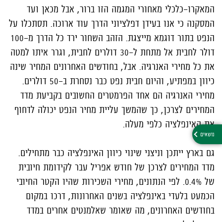
המאקרו-כלכלי מאחורי המגמה הזו ברור, אבל מכאן ועד
המסקנה כי אנו בעידן דפלציוני הדרך עוד ארוכה. תסתכלו על
הנפט בתור דוגמא מייצגת. הזהב השחור ירד כל הדרך מ-100
דולר לחבית אל מתחת ל-30 דולרים לחבית, וגרר איתו למטה
את כל מחירי האנרגיה. אבל, בחודשים האחרונים המחיר שינה
כיוון במפתיע, והיום חבית נפט כבר נסחרת ב-50 דולרים.
מחירי האנרגיה הם אחד הפרמטרים החשובים בקביעת מדד
המחירים לצרכן, כך שהמשך עליית מחיר הנפט יכולה לדחוף
את האינפלציה כלפי מעלה.
גם בארץ ייתכן וניצני שינוי כיוון האינפלציה כבר מתחילים.
מדד המחירים לצרכן של חודש אפריל עבר לקידומת חיובית
של 0.4%. לפי הנתונים, מחירי השכירות שהיו הקטר החיובי
הכמעט בלעדי באינפלציה בשנים האחרונות, דרכו במקום
בחודשים האחרונים, מה שאומר שאלמנטים אחרים במדד