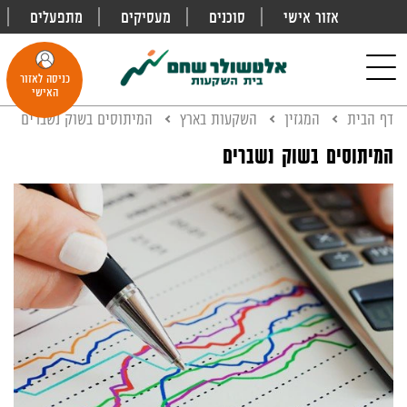
אזור אישי
סוכנים
מעסיקים
מתפעלים
פתח
חיפוש
Toggle
כניסה לאזור
navigation
האישי
דף הבית
המגזין
השקעות בארץ
המיתוסים בשוק נשברים
המיתוסים בשוק נשברים