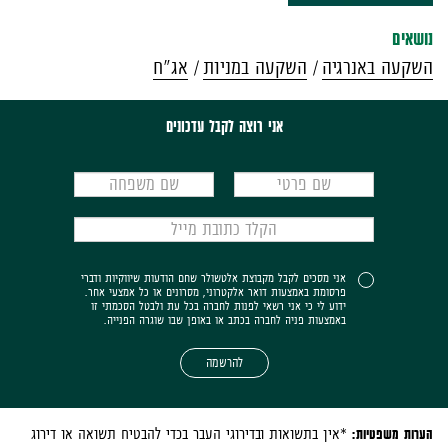
נושאים
השקעה באנרגיה
השקעה במניות
אג"ח
אני רוצה לקבל עדכונים
אני מסכים לקבל מקבוצת אלטשולר שחם הודעות שיווקיות ודברי
פרסומת באמצעות דואר אלקטרוני, מסרונים או כל אמצעי אחר.
ידוע לי כי אני רשאי לפנות לחברה בכל עת ולבטל הסכמתי זו
באמצעות פניה לחברה בכתב או באופן שבו שוגרה הפנייה.
להרשמה
הערות משפטיות:
*אין בתשואות ובדירוגי העבר בכדי להבטיח תשואה או דירוג