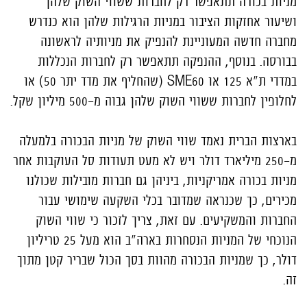
מניות בכורה תתאפשר רק לחברות ששווי השוק שלהן
ושיעור אחזקות הציבור במניות הרגילות שלהן הוא כנדרש
מחברה חדשה המעוניינת להנפיק את מניותיה לראשונה
בבורסה. בנוסף, ההנפקה תתאפשר רק לחברות הנכללות
במדדי ת"א 125 או SME60 (שהחליף את מדד יתר 50) או
לחלופין לחברות ששווי השוק שלהן גבוה מ-500 מיליון שקל.
בארצות הברית נאמד שווי השוק של מניות הבכורה בלמעלה
מ-250 מיליארד דולר ויש לא מעט תעודות סל העוקבות אחר
מניות בכורה אמריקניות, ביניהן גם חברות מובילות שכולנו
מכירים, כך שכנראה שמדובר בכלי השקעה שימושי עבור
החברות והמשקיעים. עם זאת, צריך לזכור כי שווי השוק
הנוכחי של המניות הנסחרות בארה"ב הוא מעל 25 טריליון
דולר, כך שמניות הבכורה מהוות בסך הכול שבריר קטן מתוך
זה.