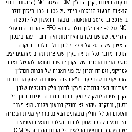
במקרה המדובר, קרן הנדל"ן CIM הציגה NOI (הכנסות בניכוי
הוצאות תפעול הנכסים) חיובי של 136 ו-133 מיליון דולר
ב-2015 וב-2016 בהתאמה, וברבעון הראשון של 2017 ה-
NOI גדל ל- 42 מיליון דולר. גם ה- FFO - הרווח התפעולי
התזרימי, שנרשם בשנים האחרונות היה חיובי, ועמד ברבעון
הראשון של 2017 על 23.4 מיליון דולר. כלומר, במקרה
הנוכחי מדובר ככל הנראה בקרן שמייצרת תזרים מזומנים יציב
כרגע. מניות הבכורה של הקרן יירשמו בהתאם לממשל תאגידי
אמריקני, וגם זה יתרון על פני האג"ח של חברות הנדל"ן
האמריקניות שהנפיקו בת"א בשנה האחרונה, שהקימו חברות
ייעודיות באיי הבתולה ויצקו לתוכן חלק מהנכסים שלהן.
הקרן צפויה לחלק למחזיקי מניות הבכורה דיבידנד בסוף כל
רבעון, ובמקרה שהוא לא יחולק ברבעון מסוים, הוא ייצבר
והסכום הכולל יחולק ברבעונים הבאים. מחזיקי מניות הבכורה
יהיו זכאים להמיר אותן למניות רגילות בתנאים מסוימים.
כשיתפרסמו התנאים המלאים של מניות הבכורה של CIM,