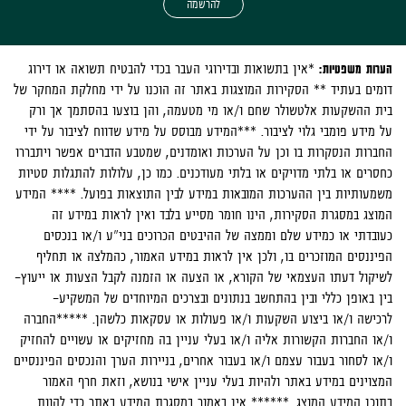
להרשמה
הערות משפטיות:
*אין בתשואות ובדירוגי העבר בכדי להבטיח תשואה או דירוג
דומים בעתיד ** הסקירות המוצגות באתר זה הוכנו על ידי מחלקת המחקר של
בית ההשקעות אלטשולר שחם ו/או מי מטעמה, והן בוצעו בהסתמך אך ורק
על מידע פומבי גלוי לציבור. ***המידע מבוסס על מידע שדווח לציבור על ידי
החברות הנסקרות בו וכן על הערכות ואומדנים, שמטבע הדברים אפשר ויתבררו
כחסרים או בלתי מדויקים או בלתי מעודכנים. כמו כן, עלולות להתגלות סטיות
משמעותיות בין ההערכות המובאות במידע לבין התוצאות בפועל. **** המידע
המוצג במסגרת הסקירות, הינו חומר מסייע בלבד ואין לראות במידע זה
כעובדתי או כמידע שלם וממצה של ההיבטים הכרוכים בני"ע ו/או בנכסים
הפיננסים המוזכרים בו, ולכן אין לראות במידע האמור, כהמלצה או תחליף
לשיקול דעתו העצמאי של הקורא, או הצעה או הזמנה לקבל הצעות או ייעוץ-
בין באופן כללי ובין בהתחשב בנתונים ובצרכים המיוחדים של המשקיע-
לרכישה ו/או ביצוע השקעות ו/או פעולות או עסקאות כלשהן. *****החברה
ו/או החברות הקשורות אליה ו/או בעלי עניין בה מחזיקים או עשויים להחזיק
ו/או לסחור בעבור עצמם ו/או בעבור אחרים, בניירות הערך והנכסים הפיננסיים
המצוינים במידע באתר ולהיות בעלי עניין אישי בנושא, וזאת חרף האמור
בתוכן המידע המוצג. ****** אין באמור במסגרת המידע באתר כדי להוות