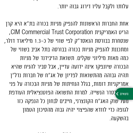
עלותו ולקבל עליו דירוג גבוה יותר.
אחת החברות הראשונות להנפיק מניות בכורה בת"א היא קרן
הריט האמריקנית CIM Commercial Trust Corporation,
שנסחרת בבורסת הנאסד"ק לפי שווי של כ-1.3 מיליארד דולר,
ומתכננת להנפיק מניות בכורה בבורסה בתל אביב בשווי של
כמה מאות מיליוני שקלים. תשואת הדיבידנד של מניות
הבכורה שיונפקו אינה ידועה עדיין, אבל סביר להניח שהיא
תהיה גבוהה מהתשואות לפדיון של אג"ח של חברות נדל"ן
אמריקניות דומות, בגלל הנחיתות של מניות הבכורה על פני
אג"ח בסדר הנשייה. למרות התשואה הפוטנציאלית העודפת
מעל שוק האג"ח הקונצרני, חייבים לבחון כל הנפקה כזו
לגופה כדי לוודא שהפיצוי יהיה גבוה מהסיכון הטמון
בהשקעה.