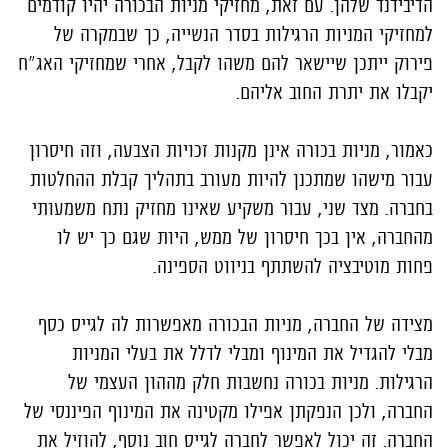
הדיבידנד שלהן. עם זאת, מחזיקי מניות הבכורה יהיו קודמים
למחזיקי המניות הרגילות בסדר הנשייה, כך שבמקרה של
פירוק ייתכן שיישאר להם משהו לקבל, אחרי שמחזיקי האג"ח
יקבלו את יתרת החוב אליהם.
כאמור, מניות בכורה אינן מקנות זכויות הצבעה, וזה חיסרון
עבור מישהו שמתכנן להיות מעורב בתהליך קבלת ההחלטות
בחברה. מצד שני, עבור משקיע שאינו מחזיק נתח משמעותי
מהחברה, אין בכך חיסרון של ממש, היות שגם כך יש לו
פחות מוטיבציה להשתתף בניווט הספינה.
מצידה של החברה, מניות הבכורה מאפשרות לה לגייס כסף
מבלי להגדיל את המינוף ומבלי לדלל את בעלי המניות
הרגילות. מניות בכורה נחשבות חלק מההון העצמי של
החברה, ולכן הנפקתן אפילו מקטינה את המינוף הפיננסי של
החברה. זה יכול לאפשר לחברה לגייס חוב נוסף, להוזיל את