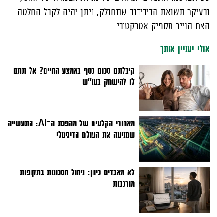
ובעיקר תשואת הדיבידנד שתחולק, ניתן יהיה לקבל החלטה
האם הנייר מספיק אטרקטיבי.
אולי יעניין אותך
קיבלתם סכום כסף באמצע החיים? אל תתנו
לו להישחק בעו''ש
מאחורי הקלעים של מהפכת ה־AI: התעשייה
שמניעה את העולם הדיגיטלי
לא מאבדים כיוון: ניהול חסכונות בתקופות
מורכבות