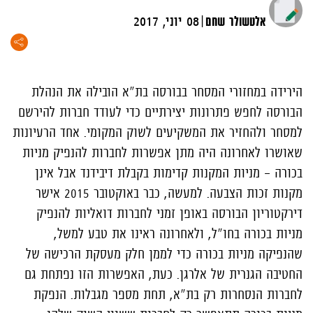
|
אלטשולר שחם
08 יוני, 2017
הירידה במחזורי המסחר בבורסה בת"א הובילה את הנהלת
הבורסה לחפש פתרונות יצירתיים כדי לעודד חברות להירשם
למסחר ולהחזיר את המשקיעים לשוק המקומי. אחד הרעיונות
שאושרו לאחרונה היה מתן אפשרות לחברות להנפיק מניות
בכורה – מניות המקנות קדימות בקבלת דיבידנד אבל אינן
מקנות זכות הצבעה. למעשה, כבר באוקטובר 2015 אישר
דירקטוריון הבורסה באופן זמני לחברות דואליות להנפיק
מניות בכורה בחו"ל, ולאחרונה ראינו את טבע למשל,
שהנפיקה מניות בכורה כדי לממן חלק מעסקת הרכישה של
החטיבה הגנרית של אלרגן. כעת, האפשרות הזו נפתחת גם
לחברות הנסחרות רק בת"א, תחת מספר מגבלות. הנפקת