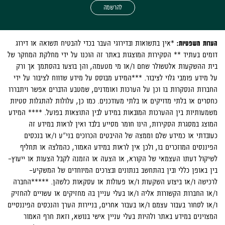
להרשמה
הערות משפטיות:
*אין בתשואות ובדירוגי העבר בכדי להבטיח תשואה או דירוג
דומים בעתיד ** הסקירות המוצגות באתר זה הוכנו על ידי מחלקת המחקר של
בית ההשקעות אלטשולר שחם ו/או מי מטעמה, והן בוצעו בהסתמך אך ורק
על מידע פומבי גלוי לציבור. ***המידע מבוסס על מידע שדווח לציבור על ידי
החברות הנסקרות בו וכן על הערכות ואומדנים, שמטבע הדברים אפשר ויתבררו
כחסרים או בלתי מדויקים או בלתי מעודכנים. כמו כן, עלולות להתגלות סטיות
משמעותיות בין ההערכות המובאות במידע לבין התוצאות בפועל. **** המידע
המוצג במסגרת הסקירות, הינו חומר מסייע בלבד ואין לראות במידע זה
כעובדתי או כמידע שלם וממצה של ההיבטים הכרוכים בני"ע ו/או בנכסים
הפיננסים המוזכרים בו, ולכן אין לראות במידע האמור, כהמלצה או תחליף
לשיקול דעתו העצמאי של הקורא, או הצעה או הזמנה לקבל הצעות או ייעוץ-
בין באופן כללי ובין בהתחשב בנתונים ובצרכים המיוחדים של המשקיע-
לרכישה ו/או ביצוע השקעות ו/או פעולות או עסקאות כלשהן. *****החברה
ו/או החברות הקשורות אליה ו/או בעלי עניין בה מחזיקים או עשויים להחזיק
ו/או לסחור בעבור עצמם ו/או בעבור אחרים, בניירות הערך והנכסים הפיננסיים
המצוינים במידע באתר ולהיות בעלי עניין אישי בנושא, וזאת חרף האמור