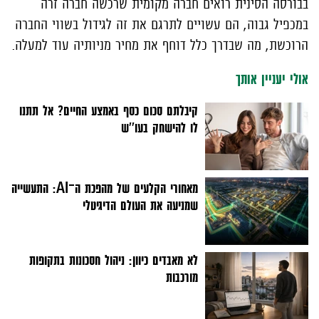
בבורסה הסינית רואים חברה מקומית שרכשה חברה זרה
במכפיל גבוה, הם עשויים לתרגם את זה לגידול בשווי החברה
הרוכשת, מה שבדרך כלל דוחף את מחיר מניותיה עוד למעלה.
אולי יעניין אותך
קיבלתם סכום כסף באמצע החיים? אל תתנו
לו להישחק בעו''ש
מאחורי הקלעים של מהפכת ה־AI: התעשייה
שמניעה את העולם הדיגיטלי
לא מאבדים כיוון: ניהול חסכונות בתקופות
מורכבות