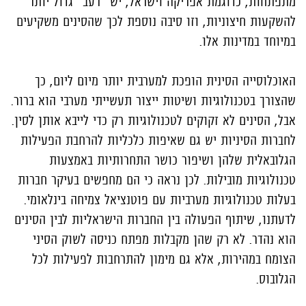
מתפתחות, כדוגמת אפריקה וישראל, יש "רעב" גדול יותר
להשקעות חיצוניות, וזו סיבה נוספת לכך שהסינים משקיעים
במיוחד במדינות אלו.
האוכלוסייה הסינית הופכת למערבית יותר מיום ליום, כך
שהצורך בטכנולוגיות ושיטות ייצור תעשייתי מערבי הוא ברור.
אבל, הסינים לא זקוקים לטכנולוגיות רק כדי לייבא אותן לסין.
לחברות הסיניות יש גם שאיפות כלכליות להרחבת הפעילות
הגלובאלית שלהן ושיפור כושר התחרותיות באמצעות
טכנולוגיות מובילות. לכן נראה כי הם מחפשים בעיקר חברות
בעלות טכנולוגיות מערביות עם פוטנציאל צמיחה בינלאומי.
לדעתנו, שיתוף הפעולה בין החברות הישראליות לבין הסינים
הוא נהדר. לא רק שהן מקבלות מפתח כניסה לשוק הסיני
הצומח במהירות, אלא גם מימון להתרחבות לפעילות לכל
הגלובוס.