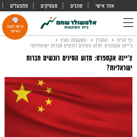
אזור אישי
סוכנים
מעסיקים
מתפעלים
פתח
חיפוש
Toggle
כניסה לאזור
navigation
האישי
דף הבית
המגזין
השקעות בארץ
צ'יינה אקספרס: מדוע הסינים רוכשים חברות ישראליות?
צ'יינה אקספרס: מדוע הסינים רוכשים חברות
ישראליות?