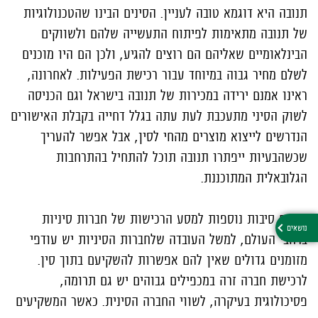
תנובה היא דוגמא טובה לעניין. הסינים הבינו שהטכנולוגיות
של תנובה מתאימות לפיתוח התעשייה שלהם ולשווקים
הבינלאומיים שאליהם הם רוצים להגיע, ולכן הם היו מוכנים
לשלם מחיר גבוה במיוחד עבור רכישת הפעילות. לאחרונה,
ראינו אמנם ירידה במכירות של תנובה בישראל וגם הכניסה
לשוק הסיני מתעכבת לעת עתה בגלל דחייה בקבלת האישורים
הנדרשים לייצוא מוצרים מהחי לסין, אבל אפשר להעריך
שכשהבעיות ייפתרו תנובה תוכל להתחיל בהתרחבות
הגלובאלית המתוכננת.
יש גם סיבות נוספות למסע הרכישות של חברות סיניות
ברחבי העולם, למשל העובדה שלחברות הסיניות יש עודפי
מזומנים גדולים שאין להם אפשרות להשקיעם בתוך סין.
לרכישת חברה זרה במכפילים גבוהים יש גם תרומה,
פסיכולוגית בעיקרה, לשווי החברה הסינית. כאשר המשקיעים