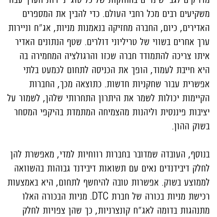
משקיעים רבים מכל רחבי העולם. כדי להבין את המספרים
האדירים, כיום, החברה מחזיקה בנאמנות מניות, אג"ח וניירות
ערך אחרים בשווי של טריליוני דולרים. שטף הנתונים האדיר
איתו צריכה להתמודד חברה שכזו והרגולציה המחמירה בה
היא חייבת לעמוד, הופך את הכניסה לתחום לכמעט בלתי
אפשרית עבור שחקניות חדשות. כתוצאה מכך, החברות
הקיימות יכולות לשמר את היתרון התחרותי שלהן, לשמור על
יציבות פיננסית וליהנות מהצמיחה המתמדת בהיקפי המסחר
בשוק ההון.
בנוסף, העובדה שמדובר בחברות רווחיות למדי, מאפשרת להן
לחלק דיבידנדים נאים עם תשואות דיבידנד גבוהות בהשוואה
לממוצע בשוק. אפשרות טובה להיחשף לתחום, היא באמצעות
רכישת מניות בכורה של חברת DTC. מניות הבכורה האלו
מתנהגות בדומה לאג"ח קונצרניות, כך שהן צפויות לחלק