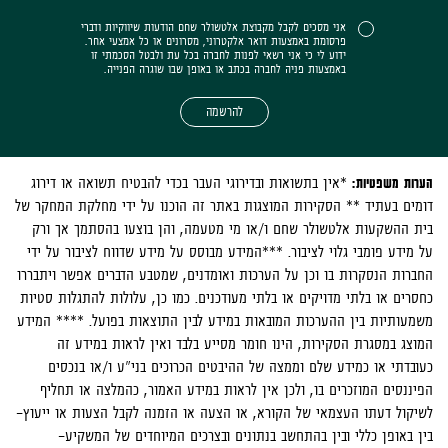
אני מסכים לקבל מקבוצת אלטשולר שחם הודעות שיווקיות ודברי
פרסומת באמצעות דואר אלקטרוני, מסרונים או כל אמצעי אחר.
ידוע לי כי אני רשאי לפנות לחברה בכל עת ולבטל הסכמתי זו
באמצעות פניה לחברה בכתב או באופן שבו שוגרה הפנייה.
להרשמה
הערות משפטיות:
*אין בתשואות ובדירוגי העבר בכדי להבטיח תשואה או דירוג
דומים בעתיד ** הסקירות המוצגות באתר זה הוכנו על ידי מחלקת המחקר של
בית ההשקעות אלטשולר שחם ו/או מי מטעמה, והן בוצעו בהסתמך אך ורק
על מידע פומבי גלוי לציבור. ***המידע מבוסס על מידע שדווח לציבור על ידי
החברות הנסקרות בו וכן על הערכות ואומדנים, שמטבע הדברים אפשר ויתבררו
כחסרים או בלתי מדויקים או בלתי מעודכנים. כמו כן, עלולות להתגלות סטיות
משמעותיות בין ההערכות המובאות במידע לבין התוצאות בפועל. **** המידע
המוצג במסגרת הסקירות, הינו חומר מסייע בלבד ואין לראות במידע זה
כעובדתי או כמידע שלם וממצה של ההיבטים הכרוכים בני"ע ו/או בנכסים
הפיננסים המוזכרים בו, ולכן אין לראות במידע האמור, כהמלצה או תחליף
לשיקול דעתו העצמאי של הקורא, או הצעה או הזמנה לקבל הצעות או ייעוץ-
בין באופן כללי ובין בהתחשב בנתונים ובצרכים המיוחדים של המשקיע-