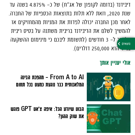
דיבידנד (בדומה לקופון של אג"ח) של כ- 4.875% בשנה עד
שנת 2020, וזאת ללא תלות בתוצאות הכספיות של החברה.
לאחר מכן החברה יכולה לפדות את המניות מהמחזיקים או
להמשיך לשלם את הדיבידנד בריבית משתנה על בסיס ריבית
הליבור ל- 3 חודשים (לתשומת ליבכם כי מינימום ההשקעה
בנייר הוא 250,000 דולרים).
אולי יעניין אותך
From A to AI – מהפכת הבינה
המלאכותית כבר נוגעת כמעט בכל תחום
הבוט שיודע הכל: איפה צ'אט GPT פוגש
את שוק ההון?