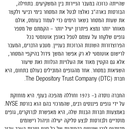
שהייתה כרוכה במעבר הניירות בין המשקיעים. בתחילה,
הבורסות בארה"ב נאלצו לבטל את המסחר בימי רביעי ולקצר
את שעות המסחר בשאר הימים כדי לעמוד בעומס, אולם
מאוחר יותר נמצא פיתרון יעיל יותר - הקמתם של מספר
גופים שלקחו על עצמם לטפל באופן אוטומטי בכל
הפרוצדורות השונות הכרוכות בעניין. מטבע הדברים, המעבר
לרישום אוטומטי לא רק אפשר המשך גידול בהיקפי המסחר,
אלא גם הקטין מאוד את העלויות הנלוות ואת שיעור
השגיאות במסחר. אחד מהגופים המובילים בעולם בתחום, היא
חברת (The Depository Trust Company (DTC.
החברה נוסדה ב- 1973 וחוללה מהפכה בענף. היא מוחזקת
על ידי גופים פיננסים רבים, שהמרכזי בהם הוא בורסת NYSE.
באמצעות חברות הבנות שלה, היא מאפשרת לברוקרים, גופים
מוסדיים ולבורסות לבצע סליקה יעילה וניהול רישומים
מדויקים לגבי שינויים בהחזקות של כל סוגי ניירות הערך עבור