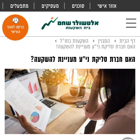
אזור אישי
סוכנים
מעסיקים
מתפעלים
פתח
חיפוש
Toggle
כניסה לאזור
navigation
האישי
דף הבית
המגזין
השקעות בחו"ל
האם חברת סליקת ני"ע מעניינת להשקעה?
האם חברת סליקת ני"ע מעניינת להשקעה?