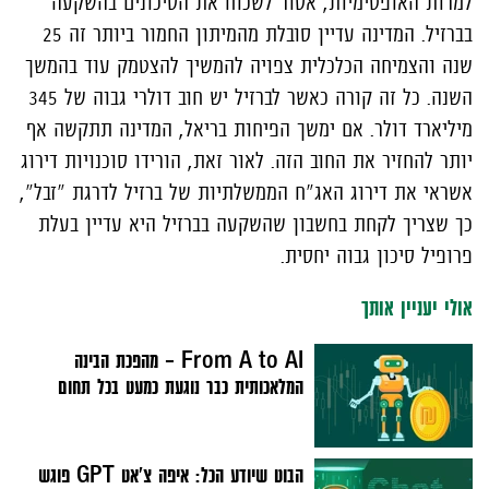
למרות האופטימיות, אסור לשכוח את הסיכונים בהשקעה
בברזיל. המדינה עדיין סובלת מהמיתון החמור ביותר זה 25
שנה והצמיחה הכלכלית צפויה להמשיך להצטמק עוד בהמשך
השנה. כל זה קורה כאשר לברזיל יש חוב דולרי גבוה של 345
מיליארד דולר. אם ימשך הפיחות בריאל, המדינה תתקשה אף
יותר להחזיר את החוב הזה. לאור זאת, הורידו סוכנויות דירוג
אשראי את דירוג האג"ח הממשלתיות של ברזיל לדרגת "זבל",
כך שצריך לקחת בחשבון שהשקעה בברזיל היא עדיין בעלת
פרופיל סיכון גבוה יחסית.
אולי יעניין אותך
From A to AI – מהפכת הבינה
המלאכותית כבר נוגעת כמעט בכל תחום
הבוט שיודע הכל: איפה צ'אט GPT פוגש