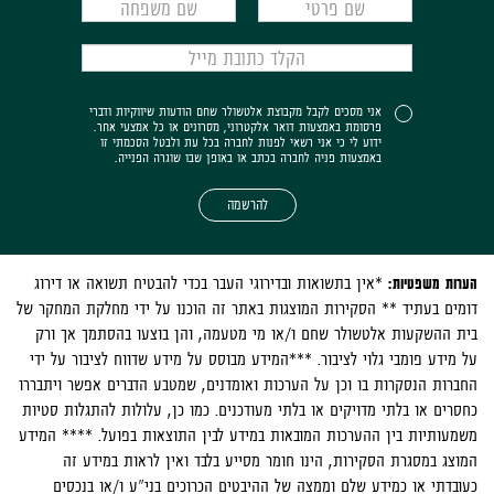
אני מסכים לקבל מקבוצת אלטשולר שחם הודעות שיווקיות ודברי
פרסומת באמצעות דואר אלקטרוני, מסרונים או כל אמצעי אחר.
ידוע לי כי אני רשאי לפנות לחברה בכל עת ולבטל הסכמתי זו
באמצעות פניה לחברה בכתב או באופן שבו שוגרה הפנייה.
להרשמה
הערות משפטיות:
*אין בתשואות ובדירוגי העבר בכדי להבטיח תשואה או דירוג
דומים בעתיד ** הסקירות המוצגות באתר זה הוכנו על ידי מחלקת המחקר של
בית ההשקעות אלטשולר שחם ו/או מי מטעמה, והן בוצעו בהסתמך אך ורק
על מידע פומבי גלוי לציבור. ***המידע מבוסס על מידע שדווח לציבור על ידי
החברות הנסקרות בו וכן על הערכות ואומדנים, שמטבע הדברים אפשר ויתבררו
כחסרים או בלתי מדויקים או בלתי מעודכנים. כמו כן, עלולות להתגלות סטיות
משמעותיות בין ההערכות המובאות במידע לבין התוצאות בפועל. **** המידע
המוצג במסגרת הסקירות, הינו חומר מסייע בלבד ואין לראות במידע זה
כעובדתי או כמידע שלם וממצה של ההיבטים הכרוכים בני"ע ו/או בנכסים