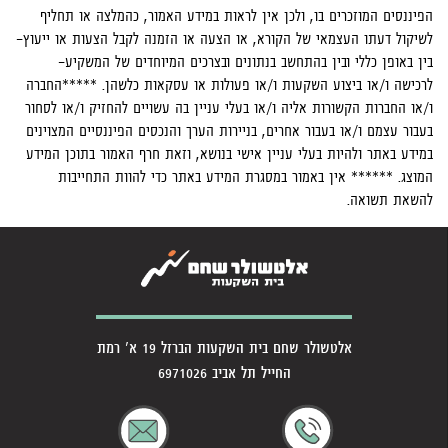
הפיננסים המוזכרים בו, ולכן אין לראות במידע האמור, כהמלצה או תחליף
לשיקול דעתו העצמאי של הקורא, או הצעה או הזמנה לקבל הצעות או ייעוץ-
בין באופן כללי ובין בהתחשב בנתונים ובצרכים המיוחדים של המשקיע-
לרכישה ו/או ביצוע השקעות ו/או פעולות או עסקאות כלשהן. *****החברה
ו/או החברות הקשורות אליה ו/או בעלי עניין בה עשויים להחזיק ו/או לסחור
בעבור עצמם ו/או בעבור אחרים, בניירות הערך והנכסים הפיננסיים המצוינים
במידע באתר ולהיות בעלי עניין אישי בנושא, וזאת חרף האמור בתוכן המידע
המוצג. ****** אין באמור במסגרת המידע באתר כדי להוות התחייבות
להשאת תשואה.
אלטשולר שחם בית השקעות הברזל 19 א' רמת
החייל תל אביב 6971026