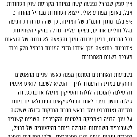
אין ספק שברזיל נפגעה קשה במיוחד מקריסת שוק הסחורות.
אבל, באופן מפתיע אולי, ייצוא הסחורות מברזיל מהווה כ-
5% בלבד מתוך התמ"ג של המדינה, כך שההתדרדרות הגיעה
בגלל חוליים אחרים, בעיקר עלייה גדולה בהיקף השחיתות
בכל הדרגים, פריון עבודה נמוך והקצאה לא נכונה של הוצאות
ציבוריות. כתוצאה מכך איבדו מדדי המניות בברזיל חלק נכבד
מערכם בשנים האחרונות.
בשבועות האחרונים מסתמן מפנה כאשר שניים מהאנשים
החזקים במדינה הועמדו לדין - הנשיא לשעבר לואיס אינסיו
דה סילבה (המכונה לולה) והטייקון מרסלו אודברכט. דה
סילבה נחשב בעבר לאחד הפוליטיקאים הפופולאריים ביותר
במדינה ואודברכט עמד בראש חברת החזקות גדולה ששלטה
על ענף הבניה באמריקה הלטינית והקריביים. השניים קשורים
לשערוריית השחיתות הגדולה ביותר בהיסטוריה של ברזיל,
במרכזה ענקית הנפט והגז פטרובראס, שלפי החשדות נהפכה