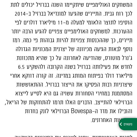
המשחקים האולימפיים שיתקיימו השנה בברזיל יכולים לתת
לכך רוח גבית. התיירים שהגיעו למונדיאל בברזיל ב-2014
הוסיפו לתוצר הלאומי למעלה מ-11 מיליארד דולרים לפי
ההערכות. למשחקים האולימפיים צפויים להגיע הרבה יותר
תיירים, כך שההכנסות צפויות להיות גבוהות פי כמה. רמז
נוסף לבאות הגיעה מכיוונה של יצרנית המכוניות הגדולה
ג'נרל מוטורס, שהודיעה לאחרונה על כך שהיא מתכוונת
לחדש את פעילותה בברזיל בשנה הקרובה ולהשקיע 6.5
מיליארד דולר בפיתוח המותג במדינה. זה קורה דווקא אחרי
שיצרניות רבות הפסיקו את הייצור בברזיל. ההתאוששות
המסתמנת במחירי הסחורות עשויה גם היא לסייע לייצוא
הברזילאי להתייצב. הדברים האלו תרמו להתחזקות של הריאל,
והובילו את מדד ה-Bovespa הברזילאי לזנק בחדות
בשבועות האחרונים.