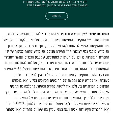
ידוע לי כי אני רשאי לפנות לחברה בכל עת ולבטל הסכמתי זו
באמצעות פניה לחברה בכתב או באופן שבו שוגרה הפנייה.
להרשמה
הערות משפטיות:
*אין בתשואות ובדירוגי העבר בכדי להבטיח תשואה או דירוג
דומים בעתיד ** הסקירות המוצגות באתר זה הוכנו על ידי מחלקת המחקר של
בית ההשקעות אלטשולר שחם ו/או מי מטעמה, והן בוצעו בהסתמך אך ורק
על מידע פומבי גלוי לציבור. *** המידע מבוסס על מידע שדווח לציבור על ידי
החברות הנסקרות בו וכן על הערכות ואומדנים, שמטבע הדברים אפשר ויתבררו
כחסרים או בלתי מדויקים או בלתי מעודכנים. כמו כן, עלולות להתגלות סטיות
משמעותיות בין ההערכות המובאות במידע לבין התוצאות בפועל. **** המידע
המוצג במסגרת הסקירות, הינו חומר מסייע בלבד ואין לראות במידע זה
כעובדתי או כמידע שלם וממצה של ההיבטים הכרוכים בני"ע ו/או בנכסים
הפיננסים המוזכרים בו, ולכן אין לראות במידע האמור, כהמלצה או תחליף
לשיקול דעתו העצמאי של הקורא, או הצעה או הזמנה לקבל הצעות או ייעוץ-
בין באופן כללי ובין בהתחשב בנתונים ובצרכים המיוחדים של המשקיע-
לרכישה ו/או ביצוע השקעות ו/או פעולות או עסקאות כלשהן. *****החברה
ו/או החברות הקשורות אליה ו/או בעלי עניין בה עשויים להחזיק ו/או לסחור