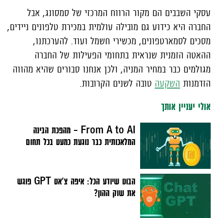
עסקי השבבים הם מקור הרווח המרכזי של סמסונג, אבל
החברה היא כידוע גם מובילה עולמית במכירת טלפונים ניידים,
מסכים לסמארטפונים, מכשירי חשמל ועוד. להערכתנו,
ההאטה הזמנית שנראית בתחומי הפעילות של החברה
מגולמים כבר במחיר המניה, ולכן אנחנו סבורים שהיא מהווה
הזדמנות
השקעה
טובה לשנים הקרובות.
אולי יעניין אותך
From A to AI – מהפכת הבינה
המלאכותית כבר נוגעת כמעט בכל תחום
הבוט שיודע הכל: איפה צ'אט GPT פוגש
את שוק ההון?