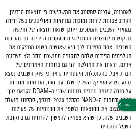
לאחרונה, עדכנה סמסונג את המשקיעים כי תוצאות הרבעון
הקרוב צפויות להיות נמוכות מתחזיות האנליסטים בשל ירידה
במחירי השבבים והמסכים. ייתכן שזאת תוצאה של חולשה
בביקושים למוצרים הטכנולוגיים ובעקבותיה ירידה גם במכירות
השבבים. אחת הסיבות לכך היא שאנשים פשוט מחזיקים את
הטלפונים הניידים שלהם לתקופה ממושכת יותר ולא משדגים
אותם, וראינו את החולשה הזו גם בדוחות האחרונים של
חברת אפל. בהסתכלות היסטורית נראה כי שוק השבבים נמצא
כרגע בשיא הסייקל השלילי שלו. עם זאת, התחזיות מדברות
על חזרה למגמה חיובית בתחום שבבי ה-DRAM לקראת סוף
2019 ובתחום ה-NAND במהלך 2020. בנוסף, סמסונג פועלת
כדי לצמצם את ההוצאות ולשפר את הרווחיות של פעילות
השבבים שלה, כך שהיא צפוייה להמשיך להרוויח גם בתקופת
השפל הנוכחית.