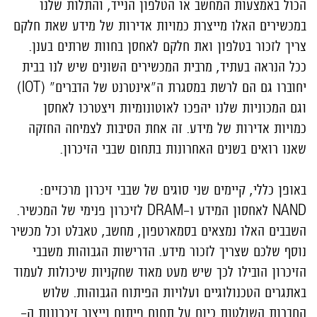
הכול באמצעות המחשב או הטלפון הנייד, והתלות שלנו
במכשירים האלו מייצרת כמויות אדירות של מידע שאת חלקם
צריך לזכור בטלפון ואת חלקם לאחסן בחוות שרתים בענן.
ככל הנראה בעתיד, מרבית המכשירים השונים שיש לנו בבית
יחוברו גם הם לרשת במסגרת ה"אינטרנט של הדברים" (IOT)
וגם המכוניות שלנו יהפכו לאוטונומיות ויצטרכו לאחסן
כמויות אדירות של מידע. זה אחת הסיבות לצמיחה החזקה
שאנו רואים בשנים האחרונות בתחום שבבי הזיכרון.
באופן כללי, קיימים שני סוגים של שבבי זיכרון מרכזיים:
NAND
לאחסון המידע ו-
DRAM
לזיכרון פנימי
של המכשיר.
השבבים האלו נמצאים בסמארטפון, מחשב, טאבלט וכל מכשיר
נוסף שלכם שצריך לזכור מידע. הדרישות הגבוהות משבבי
הזיכרון הובילו לכך שיש מעט מאוד שחקניות שיכולות לעמוד
באתגרים הטכנולוגיים ועלויות הפיתוח הגבוהות. שלוש
החברות השולטות כיום על תחום פיתוח וייצור זיכרונות ה-